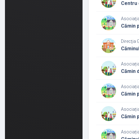
Centru 
Asociaţi
Cămin p
Direcţia 
Căminul
Asociația
Cămin d
Asociația
Cămin p
Asociați
Cămin p
Asociaț