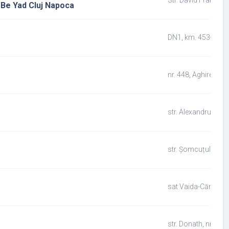
d Be Yad Cluj Napoca
DN1, km. 453+300 m
nr. 448, Aghireșu, ju
str. Alexandru Ioan 
str. Șomcuțului, nr. 
sat Vaida-Cămăraș, s
str. Donath, nr. 150