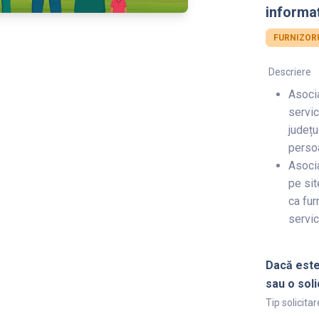
informaț
FURNIZORU
Descriere
Asocia
servic
județu
perso
Asocia
pe sit
ca fur
servic
Dacă este
sau o soli
Tip solicitar