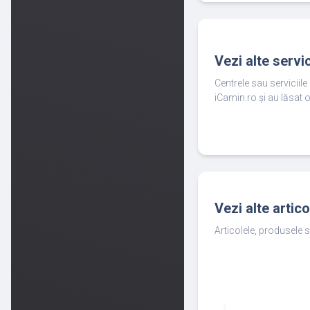
Vezi alte servi
Centrele sau serviciil
iCamin.ro și au lăsat o
Vezi alte artic
Articolele, produsele s