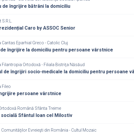
 de îngrijire bătrâni la domiciliu
 S.R.L.
rezidențial Caro by ASSOC Senior
 Caritas Eparhial Greco - Catolic Cluj
 de îngrijire la domiciliu pentru persoane vârstnice
 Filantropia Ortodoxă - Filiala Bistriţa Năsăud
l de îngrijiri socio-medicale la domiciliu pentru persoane vâr
 Fileo
ngrijire persoane vârstnice
Ortodoxă Română Sfânta Treime
 socială Sfântul Ioan cel Milostiv
 Comunităţilor Evreieşti din România - Cultul Mozaic