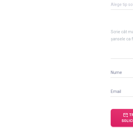
Alege tip so
Nume
Email
forward_to_inbox
T
SOLIC