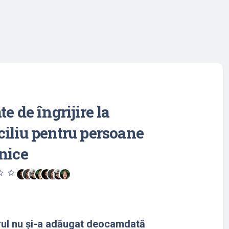
te de îngrijire la
iliu pentru persoane
nice
utline
star_outline
rul nu și-a adăugat deocamdată