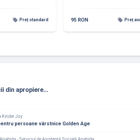
95 RON
local_offer
local_offer
Preț standard
Preț av
ii din apropiere...
a Kinder Joy
entru persoane vârstnice Golden Age
Apahida - Serviciul de Asistenţă Socială Apahida