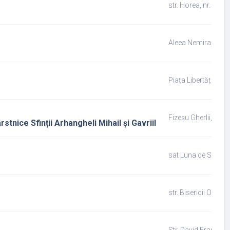
str. Horea, nr. 18, A
Aleea Nemira, nr. 20
Piața Libertății, nr. 
Fizeșu Gherlii, str. P
stnice Sfinții Arhangheli Mihail și Gavriil
sat Luna de Sus, nr.
str. Bisericii Ortod
Str. David Francisc,