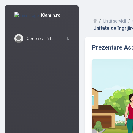
iCamin.ro
Listă servicii
Unitate de îngriji
Conectează-te
Prezentare Asoc