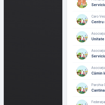
Serviciu
Caro Vest
Centru 
Asociaţia
Unitate
Asociaţia
Serviciu
Asociaţia
Cămin î
Parohia 
Cantina
Federaţia