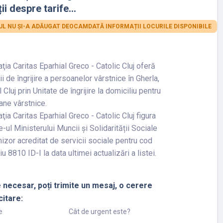
ii despre tarife...
L NU ȘI-A ADĂUGAT DEOCAMDATĂ INFORMAȚII LOCURILE DISPONIBILE
ţia Caritas Eparhial Greco - Catolic Cluj oferă
ii de îngrijire a persoanelor vârstnice în Gherla,
l Cluj prin Unitate de îngrijire la domiciliu pentru
ane vârstnice.
ţia Caritas Eparhial Greco - Catolic Cluj figura
e-ul Ministerului Muncii și Solidarității Sociale
nizor acreditat de servicii sociale pentru cod
iu 8810 ID-I la data ultimei actualizări a listei.
 necesar, poți trimite un mesaj, o cerere
citare:
e
Cât de urgent este?