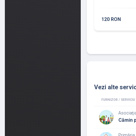
120 RON
Vezi alte servic
FURNIZOR / SERVICIU
Asociaţi
Cămin p
Primăria 