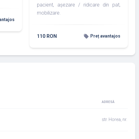
pacient, așezare / ridicare din pat,
mobilizare.
antajos
110 RON
local_offer
Preț avantajos
ADRESĂ
str. Horea, nr. 2, c