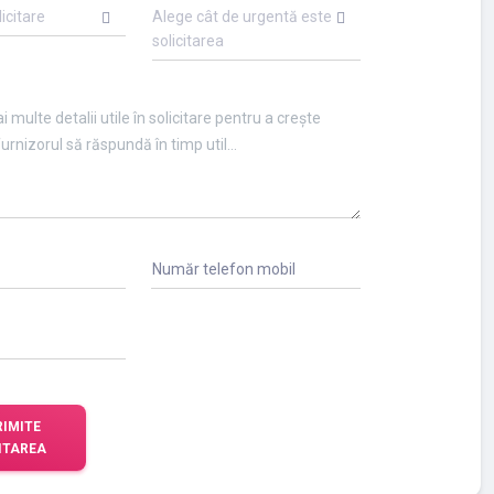
licitare
Alege cât de urgentă este
solicitarea
Număr telefon mobil
RIMITE
ITAREA