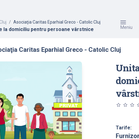
Cluj
Asociaţia Caritas Eparhial Greco - Catolic Cluj
Meniu
re la domiciliu pentru persoane vârstnice
iaţia Caritas Eparhial Greco - Catolic Cluj
Unita
domic
vârst
star_outline
star_outline
star_outline
star_o
Tarife:
Furnizo