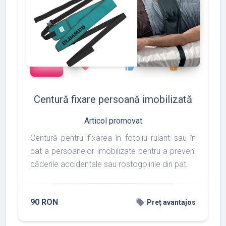
add_shopping_cart
127
133
175
favorite
thumb_up
shopping_basket
Centură fixare persoană imobilizată
Articol promovat
Centură pentru fixarea în fotoliu rulant sau în
pat a persoanelor imobilizate pentru a preveni
căderile accidentale sau rostogolirile din pat.
90 RON
local_offer
Preț avantajos