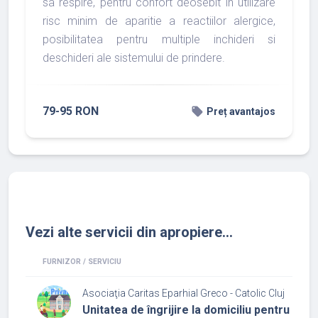
sa respire, pentru confort deosebit in utilizare
risc minim de aparitie a reactiilor alergice,
posibilitatea pentru multiple inchideri si
deschideri ale sistemului de prindere.
79-95 RON
local_offer
Preț avantajos
Vezi alte servicii din apropiere...
FURNIZOR / SERVICIU
Asociaţia Caritas Eparhial Greco - Catolic Cluj
Unitatea de îngrijire la domiciliu pentru pe