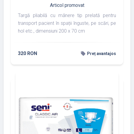
Articol promovat
Targă pliabilă cu mânere tip prelată pentru
transport pacient în spații înguste, pe scări, pe
hol etc., dimensiuni 200 x 70 cm
320 RON
local_offer
Preț avantajos