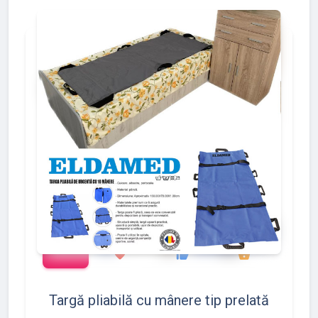
add_shopping_cart
288
497
783
favorite
thumb_up
shopping_basket
Targă pliabilă cu mânere tip prelată