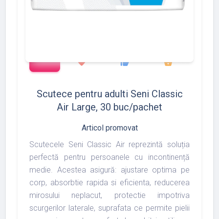
add_shopping_cart
1372
1493
1975
favorite
thumb_up
shopping_basket
Scutece pentru adulti Seni Classic
Air Large, 30 buc/pachet
Articol promovat
Scutecele Seni Classic Air reprezintă soluția
perfectă pentru persoanele cu incontinență
medie. Acestea asigură: ajustare optima pe
corp, absorbtie rapida si eficienta, reducerea
mirosului neplacut, protectie impotriva
scurgerilor laterale, suprafata ce permite pielii