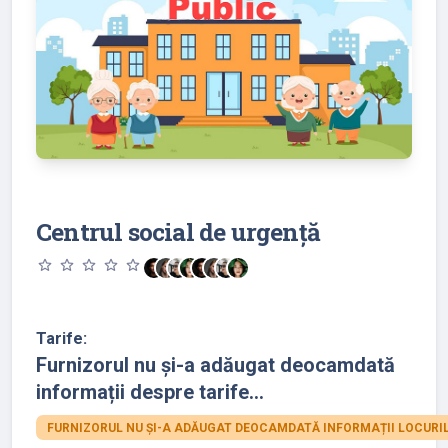
Centrul social de urgență
star_outline
star_outline
star_outline
star_outline
star_outline
Tarife:
Furnizorul nu și-a adăugat deocamdată
informații despre tarife...
FURNIZORUL NU ȘI-A ADĂUGAT DEOCAMDATĂ INFORMAȚII LOCURIL