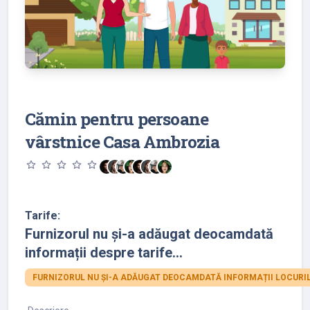
Cămin pentru persoane
vârstnice Casa Ambrozia
star_outline
star_outline
star_outline
star_outline
star_outline
Tarife:
Furnizorul nu și-a adăugat deocamdată
informații despre tarife...
FURNIZORUL NU ȘI-A ADĂUGAT DEOCAMDATĂ INFORMAȚII LOCURIL