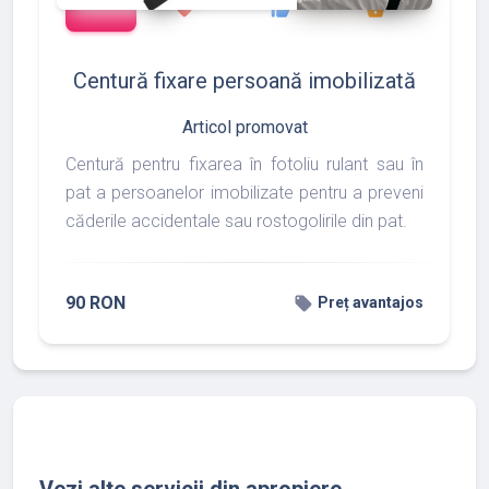
favorite
thumb_up
shopping_basket
Centură fixare persoană imobilizată
Articol promovat
Centură pentru fixarea în fotoliu rulant sau în
pat a persoanelor imobilizate pentru a preveni
căderile accidentale sau rostogolirile din pat.
90 RON
local_offer
Preț avantajos
Vezi alte servicii din apropiere...