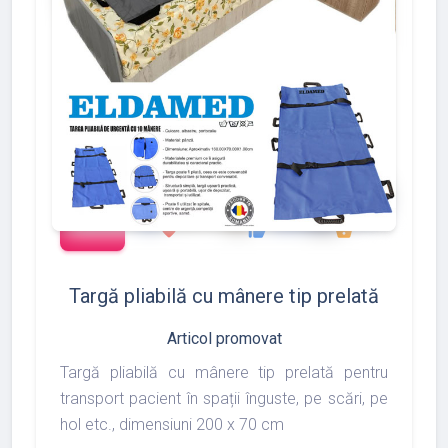
add_shopping_cart
288
497
783
favorite
thumb_up
shopping_basket
Targă pliabilă cu mânere tip prelată
Articol promovat
Targă pliabilă cu mânere tip prelată pentru
transport pacient în spații înguste, pe scări, pe
hol etc., dimensiuni 200 x 70 cm