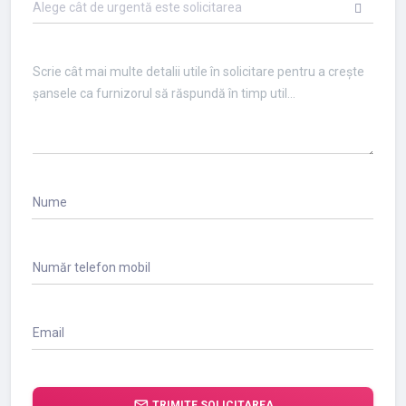
Alege cât de urgentă este solicitarea
Nume
Număr telefon mobil
Email
forward_to_inbox
TRIMITE SOLICITAREA