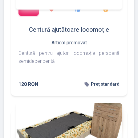
add_shopping_cart
90
170
217
favorite
thumb_up
shopping_basket
Centură ajutătoare locomoție
Articol promovat
Centură pentru ajutor locomoție persoană
semidependentă
120 RON
local_offer
Preț standard