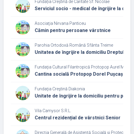
Fundația Creștină de Caritate Sf. Nicolae
Serviciul socio - medical de îngrijire la domic
Asociaţia Nirvana Panticeu
Cămin pentru persoane vârstnice
Parohia Ortodoxă Română Sfânta Treime
Unitatea de îngrijire la domiciliu Dreptul Si
Fundaţia Cultural Filantropică Protopop Aurel Munte
Cantina socială Protopop Dorel Pușcaș
Fundaţia Creştină Diakonia
Unitate de îngrijire la domiciliu pentru per
Vila Camysor S.R.L.
Centrul rezidențial de vârstnici Senior
Direcţia Generală de Asistenţă Socială şi Protecţia Cop