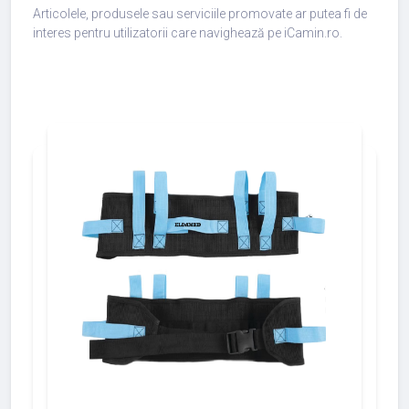
Articolele, produsele sau serviciile promovate ar putea fi de
interes pentru utilizatorii care navighează pe iCamin.ro.