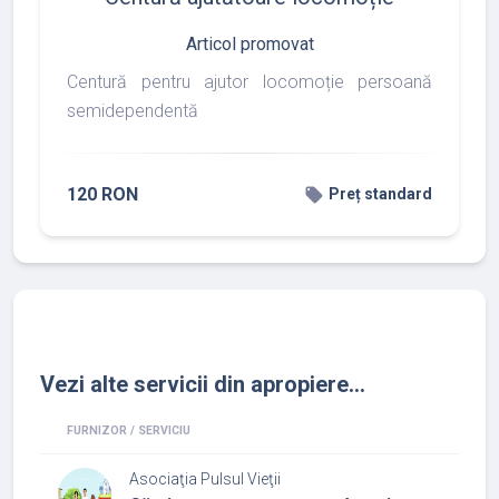
Articol promovat
Centură pentru ajutor locomoție persoană
semidependentă
120 RON
local_offer
Preț standard
Vezi alte servicii din apropiere...
FURNIZOR / SERVICIU
Asociaţia Pulsul Vieţii