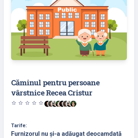
Căminul pentru persoane
vârstnice Recea Cristur
star_outline
star_outline
star_outline
star_outline
star_outline
Tarife:
Furnizorul nu și-a adăugat deocamdată