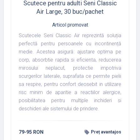
Scutece pentru adulti Seni Classic
Air Large, 30 buc/pachet
Articol promovat
Scutecele Seni Classic Air reprezintă soluția
perfectă pentru persoanele cu incontinență
medie. Acestea asigură: ajustare optima pe
corp, absorbtie rapida si eficienta, reducerea
mirosului neplacut, protectie impotriva
scurgerilor laterale, suprafata ce permite pielii
sa respire, pentru confort deosebit in utilizare
risc minim de aparitie a reactiilor alergice,
posibilitatea pentru multiple inchideri si
deschideri ale sistemului de prindere.
79-95 RON
local_offer
Preț avantajos