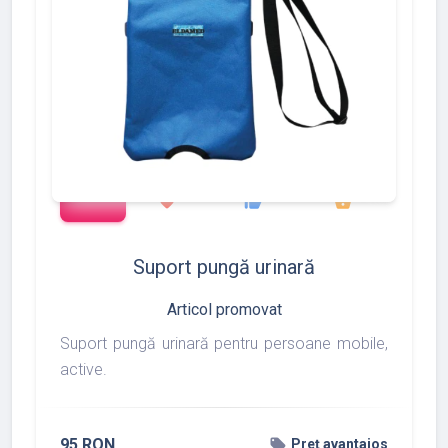
add_shopping_cart
97
275
877
favorite
thumb_up
shopping_basket
Suport pungă urinară
Articol promovat
Suport pungă urinară pentru persoane mobile,
active.
95 RON
local_offer
Preț avantajos