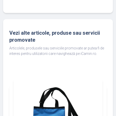
Vezi alte articole, produse sau servicii
promovate
Articolele, produsele sau serviciile promovate ar putea fi de
interes pentru utilizatorii care navighează pe iCamin.ro.