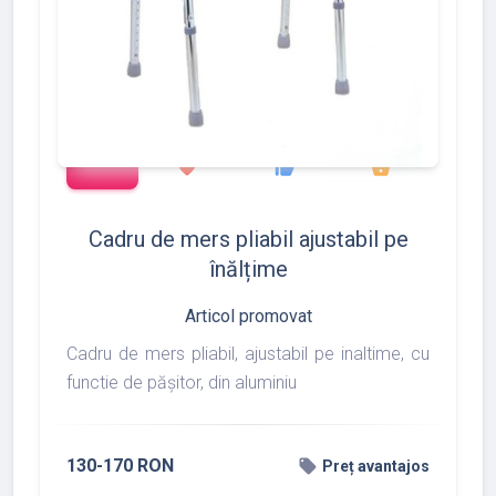
add_shopping_cart
427
533
375
favorite
thumb_up
shopping_basket
Cadru de mers pliabil ajustabil pe
înălțime
Articol promovat
Cadru de mers pliabil, ajustabil pe inaltime, cu
functie de pășitor, din aluminiu
130-170 RON
local_offer
Preț avantajos