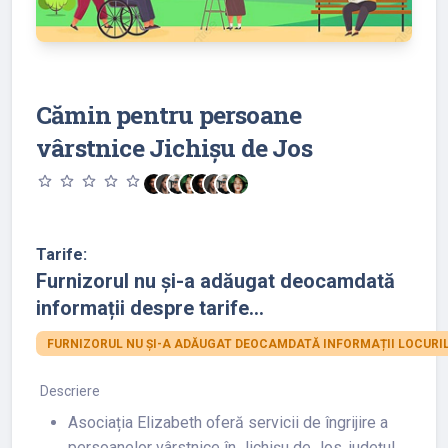
Cămin pentru persoane
vârstnice Jichișu de Jos
star_outline
star_outline
star_outline
star_outline
star_outline
Tarife:
Furnizorul nu și-a adăugat deocamdată
informații despre tarife...
FURNIZORUL NU ȘI-A ADĂUGAT DEOCAMDATĂ INFORMAȚII LOCURIL
Descriere
Asociația Elizabeth oferă servicii de îngrijire a
persoanelor vârstnice în Jichișu de Jos, județul