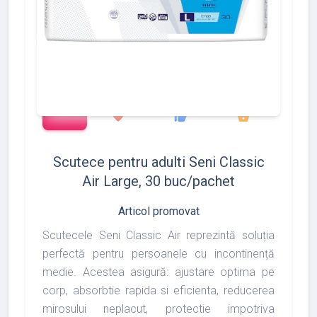
add_shopping_cart
1372
1493
1975
favorite
thumb_up
shopping_basket
Scutece pentru adulti Seni Classic
Air Large, 30 buc/pachet
Articol promovat
Scutecele Seni Classic Air reprezintă soluția
perfectă pentru persoanele cu incontinență
medie. Acestea asigură: ajustare optima pe
corp, absorbtie rapida si eficienta, reducerea
mirosului neplacut, protectie impotriva