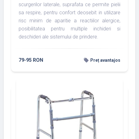
scurgerilor laterale, suprafata ce permite pielii
sa respire, pentru confort deosebit in utilizare
risc minim de aparitie a reactiilor alergice,
posibilitatea pentru multiple inchideri si
deschideri ale sistemului de prindere.
79-95 RON
local_offer
Preț avantajos