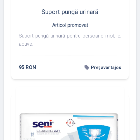
Suport pungă urinară
Articol promovat
Suport pungă urinară pentru persoane mobile,
active.
95 RON
local_offer
Preț avantajos