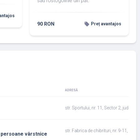
sau rostogolirile din pat.
antajos
90 RON
local_offer
Preț avantajos
ADRESĂ
str. Sportului, nr. 11, Sector 2, jud.Bucu
str. Fabrica de chibrituri, nr. 9-11, sect
liu persoane vârstnice