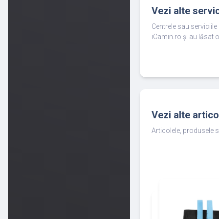
Vezi alte servi
Centrele sau serviciil
iCamin.ro și au lăsat o
Vezi alte artic
Articolele, produsele s