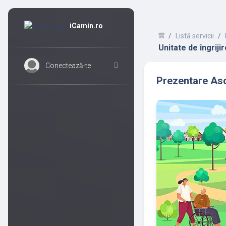
iCamin.ro
Listă servicii
Unitate de îngrijir
Conectează-te
Prezentare Aso