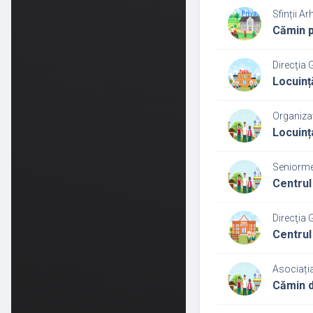
Sfinții Ar
Cămin p
Direcţia 
Locuinț
Organiza
Locuinț
Seniorme
Centrul
Direcţia 
Centrul
Asociați
Cămin d