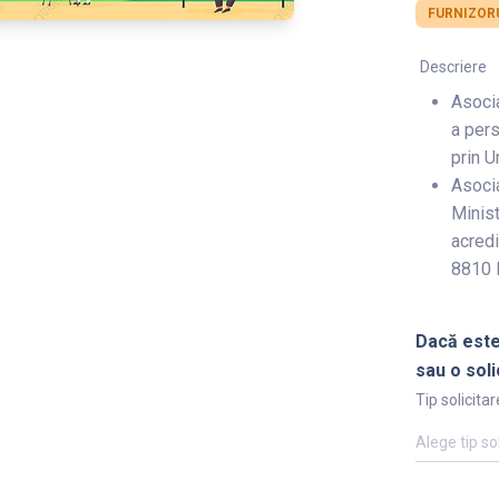
FURNIZORU
Descriere
Asocia
a pers
prin U
Asocia
Minist
acredi
8810 I
Dacă este
sau o soli
Tip solicitar
Alege tip so