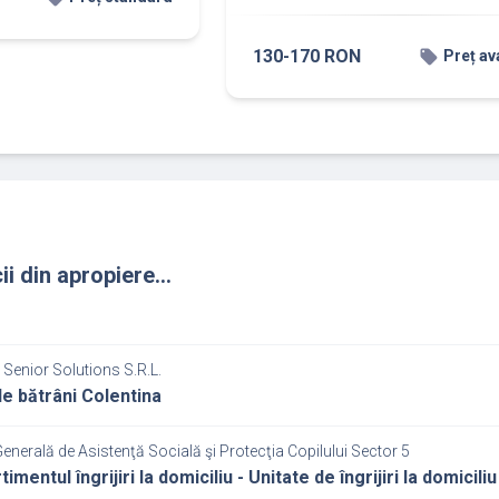
130-170 RON
local_offer
Preț av
ii din apropiere...
Senior Solutions S.R.L.
e bătrâni Colentina
Generală de Asistenţă Socială şi Protecţia Copilului Sector 5
mentul îngrijiri la domiciliu - Unitate de îngrijiri la domici