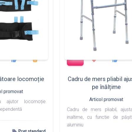
add_shopping_cart
170
217
427
533
thumb_up
shopping_basket
favorite
thumb_up
tătoare locomoție
Cadru de mers pliabil aju
pe înălțime
ol promovat
Articol promovat
u ajutor locomoție
dependentă
Cadru de mers pliabil, ajust
inaltime, cu functie de pășit
aluminiu
local_offer
Preț standard