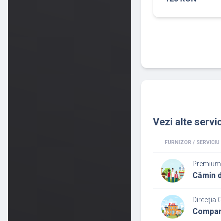
Vezi alte servic
FURNIZOR / SERVICIU
Premium 
Cămin d
Direcţia 
Comparti