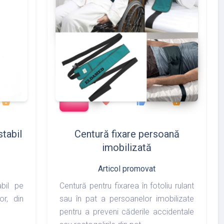
add_shopping_cart
375
127
133
175
shopping_basket
favorite
thumb_up
shopping_basket
stabil
Centură fixare persoană
imobilizată
Articol promovat
abil pe
Centură pentru fixarea în fotoliu rulant
or, din
sau în pat a persoanelor imobilizate
pentru a preveni căderile accidentale