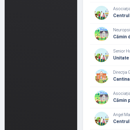
Asociaţia
Centrul
Neuropsi
Cămin d
Senior H
Unitate 
Direcţia 
Cantina
Asociația
Cămin p
Angel Ma
Centrul