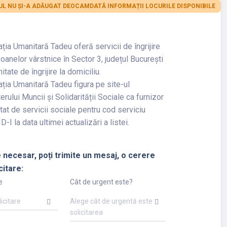
L NU ȘI-A ADĂUGAT DEOCAMDATĂ INFORMAȚII LOCURILE DISPONIBILE
ția Umanitară Tadeu oferă servicii de îngrijire
oanelor vârstnice în Sector 3, județul București
nitate de îngrijire la domiciliu.
ția Umanitară Tadeu figura pe site-ul
erului Muncii și Solidarității Sociale ca furnizor
tat de servicii sociale pentru cod serviciu
D-I la data ultimei actualizări a listei.
 necesar, poți trimite un mesaj, o cerere
citare:
e
Cât de urgent este?
licitare
Alege cât de urgentă este
solicitarea