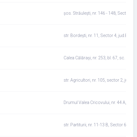
șos. Străulești, nr. 146 - 148, Sector 1,
str. Bordești, nr. 11, Sector 4, jud.Bucur
Calea Călărași, nr. 253, bl. 67, sc. 1, ap
str. Agricultori, nr. 105, sector 2, jud.B
Drumul Valea Cricovului, nr. 44 A, Secto
str. Partiturii, nr. 11-13 B, Sector 6, jud