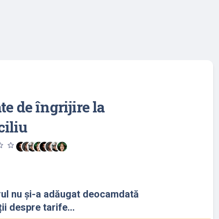
te de îngrijire la
iliu
utline
star_outline
rul nu și-a adăugat deocamdată
ii despre tarife...