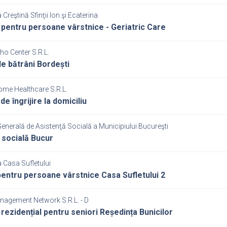
 Creştină Sfinţii Ion şi Ecaterina
 pentru persoane vârstnice - Geriatric Care
ho Center S.R.L.
e bătrâni Bordești
ome Healthcare S.R.L.
de îngrijire la domiciliu
Generală de Asistenţă Socială a Municipiului Bucureşti
 socială Bucur
 Casa Sufletului
entru persoane vârstnice Casa Sufletului 2
nagement Network S.R.L. - D
 rezidențial pentru seniori Reședința Bunicilor