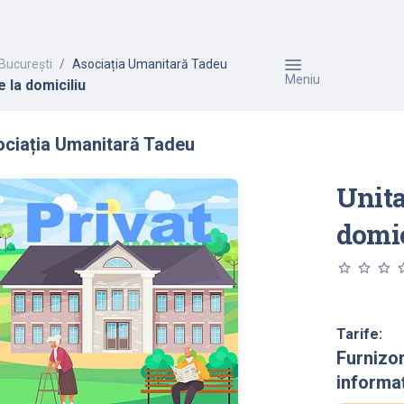
București
Asociația Umanitară Tadeu
Meniu
e la domiciliu
ciația Umanitară Tadeu
Unita
domic
star_outline
star_outline
star_outline
star_o
Tarife:
Furnizo
informaț