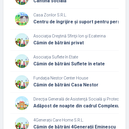
Cantina socială
Casa Zorilor S.R.L.
Centru de îngrijire și suport pentru persoa
Asociaţia Creştină Sfinţii Ion şi Ecaterina
Cămin de bătrâni privat
Asociaţia Suflete în Etate
Cămin de bătrâni Suflete în etate
Fundaţia Nestor Center House
Cămin de bătrâni Casa Nestor
Direcţia Generală de Asistenţă Socială şi Protecţia Co
Adăpost de noapte din cadrul Complexului d
4Generații Care Home S.R.L.
Cămin de bătrâni 4Generații Eminescu