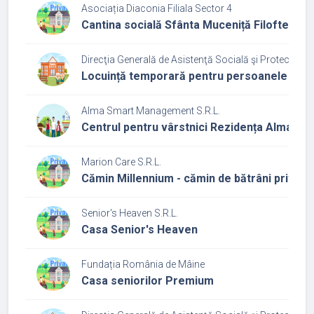
Asociația Diaconia Filiala Sector 4
Cantina socială Sfânta Muceniță Filofteia
Direcţia Generală de Asistenţă Socială şi Protecţia Co
Locuință temporară pentru persoanele adul
Alma Smart Management S.R.L.
Centrul pentru vârstnici Rezidența Alma
Marion Care S.R.L.
Cămin Millennium - cămin de bătrâni privat
Senior's Heaven S.R.L.
Casa Senior's Heaven
Fundația România de Mâine
Casa seniorilor Premium