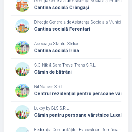
Direcţia Generală de Asistenţă Socială şi Protecţia Co
Cantina socială Crângași
Direcţia Generală de Asistenţă Socială a Municipiului
Cantina socială Ferentari
Asociaţia Sfântul Stelian
Cantina socială Irina
S.C. Nik & Sara Travel Trans S.R.L.
Cămin de bătrâni
Nil Nocere S.R.L.
Centrul rezidențial pentru persoane vârstn
Lukby by BLS S.R.L.
Cămin pentru persoane vârstnice Luxab
Federaţia Comunităţilor Evreieşti din România - Cultu