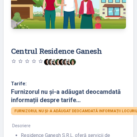
Centrul Residence Ganesh
star_outline
star_outline
star_outline
star_outline
star_outline
Tarife:
Furnizorul nu și-a adăugat deocamdată
informații despre tarife...
FURNIZORUL NU ȘI-A ADĂUGAT DEOCAMDATĂ INFORMAȚII LOCURIL
Descriere
Residence Ganesh S.R.L. oferă servicii de