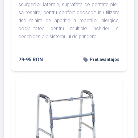
scurgerilor laterale, suprafata ce permite pielii
sa respire, pentru confort deosebit in utilizare
risc minim de aparitie a reactiilor alergice,
posibilitatea pentru multiple inchideri si
deschideri ale sistemului de prindere.
79-95 RON
local_offer
Preț avantajos