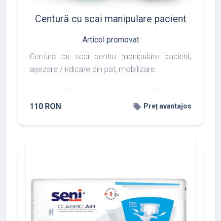
Centură cu scai manipulare pacient
Articol promovat
Centură cu scai pentru manipulare pacient,
așezare / ridicare din pat, mobilizare.
110 RON
local_offer
Preț avantajos