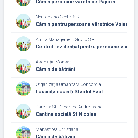
Cămin persoane vârstnice Pajurei
Neuropsiho Center S.R.L.
Cămin pentru persoane vârstnice Voineasa
Amira Management Group S.R.L.
Centrul rezidențial pentru persoane vârstni
Asociația Monsan
Cămin de bătrâni
Organizaţia Umanitară Concordia
Locuința socială Sfântul Paul
Parohia Sf. Gheorghe Andronache
Cantina socială Sf Nicolae
Mânăstirea Christiana
Cămin de bătrâni