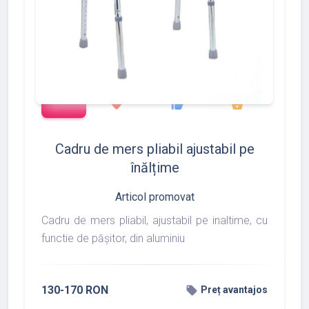
add_shopping_cart
427
533
375
favorite
thumb_up
shopping_basket
Cadru de mers pliabil ajustabil pe
înălțime
Articol promovat
Cadru de mers pliabil, ajustabil pe inaltime, cu
functie de pășitor, din aluminiu
130-170 RON
local_offer
Preț avantajos