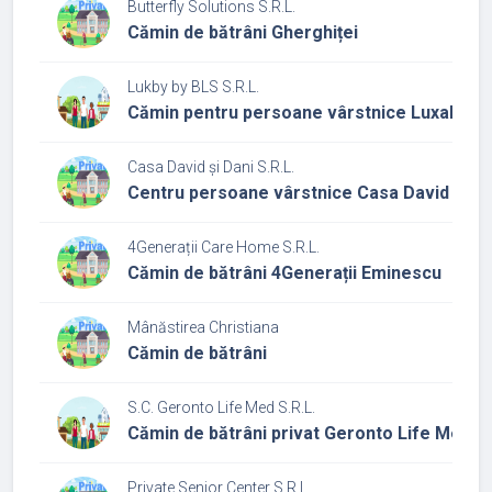
Butterfly Solutions S.R.L.
Cămin de bătrâni Gherghiței
Lukby by BLS S.R.L.
Cămin pentru persoane vârstnice Luxab
Casa David și Dani S.R.L.
Centru persoane vârstnice Casa David și Da
4Generații Care Home S.R.L.
Cămin de bătrâni 4Generații Eminescu
Mânăstirea Christiana
Cămin de bătrâni
S.C. Geronto Life Med S.R.L.
Cămin de bătrâni privat Geronto Life Med
Private Senior Center S.R.L.