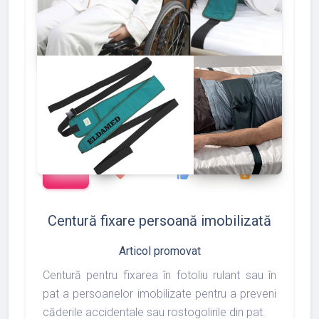
add_shopping_cart
127
133
175
favorite
thumb_up
shopping_basket
Centură fixare persoană imobilizată
Articol promovat
Centură pentru fixarea în fotoliu rulant sau în
pat a persoanelor imobilizate pentru a preveni
căderile accidentale sau rostogolirile din pat.