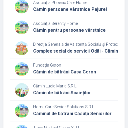
Asociația Phoenix Care Home
Cămin persoane vârstnice Pajurei
Asociaţia Serenity Home
Cămin pentru persoane vârstnice
Direcţia Generală de Asistenţă Socială şi Protecţia Co
Complex social de servicii Odăi - Căminul p
Fundaţia Geron
Cămin de bătrâni Casa Geron
Cămin Lucia Maria S.R.L.
Cămin de bătrâni Scaieților
Home Care Senior Solutions S.R.L.
Căminul de bătrâni Căsuța Seniorilor
Tibes Medical Center S.R.L.