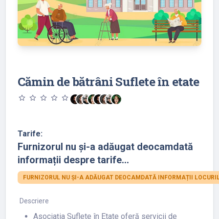
Cămin de bătrâni Suflete în etate
star_outline
star_outline
star_outline
star_outline
star_outline
Tarife:
Furnizorul nu și-a adăugat deocamdată
informații despre tarife...
FURNIZORUL NU ȘI-A ADĂUGAT DEOCAMDATĂ INFORMAȚII LOCURIL
Descriere
Asociaţia Suflete în Etate oferă servicii de