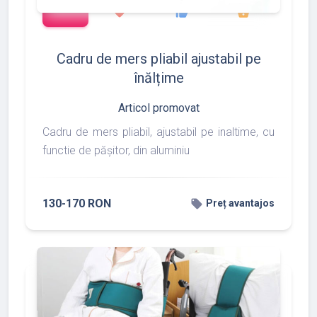
favorite
thumb_up
shopping_basket
Cadru de mers pliabil ajustabil pe
înălțime
Articol promovat
Cadru de mers pliabil, ajustabil pe inaltime, cu
functie de pășitor, din aluminiu
130-170 RON
local_offer
Preț avantajos