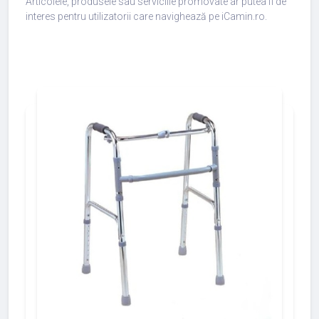
Articolele, produsele sau serviciile promovate ar putea fi de
interes pentru utilizatorii care navighează pe iCamin.ro.
add_shopping_cart
427
533
375