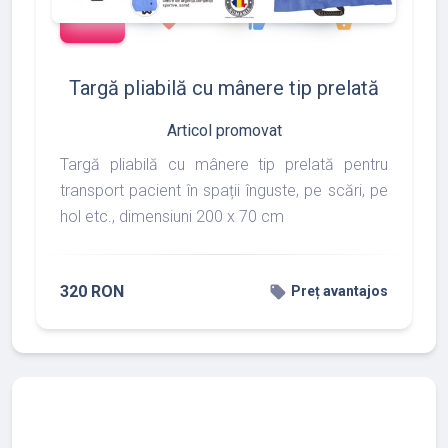
add_shopping_cart
288
497
783
favorite
thumb_up
shopping_basket
Targă pliabilă cu mânere tip prelată
Articol promovat
Targă pliabilă cu mânere tip prelată pentru
transport pacient în spații înguste, pe scări, pe
hol etc., dimensiuni 200 x 70 cm
320 RON
local_offer
Preț avantajos