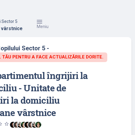
i Sector 5
Meniu
e vârstnice
opilului Sector 5 -
TĂU PENTRU A FACE ACTUALIZĂRILE DORITE.
rtimentul îngrijiri la
iliu - Unitate de
iri la domiciliu
ane vârstnice
utline
star_outline