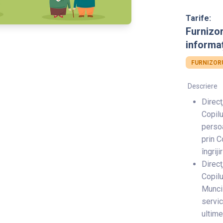
Tarife:
Furnizo
informaț
FURNIZORU
Descriere
Direcţ
Copilu
persoa
prin C
îngrij
Direcţ
Copilu
Muncii
servic
ultimei