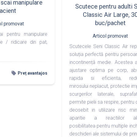
 scai manipulare
Scutece pentru adulti 
acient
Classic Air Large, 3
buc/pachet
ol promovat
i pentru manipulare
Articol promovat
e / ridicare din pat,
Scutecele Seni Classic Air rep
soluția perfectă pentru persoa
incontinență medie. Acestea a
ajustare optima pe corp, abs
local_offer
Preț avantajos
rapida si eficienta, red
mirosului neplacut, protectie im
scurgerilor laterale, supraf
permite pielii sa respire, pentru
deosebit in utilizare risc m
aparitie a reactiilor ale
posibilitatea pentru multiple inch
deschideri ale sistemului de pri