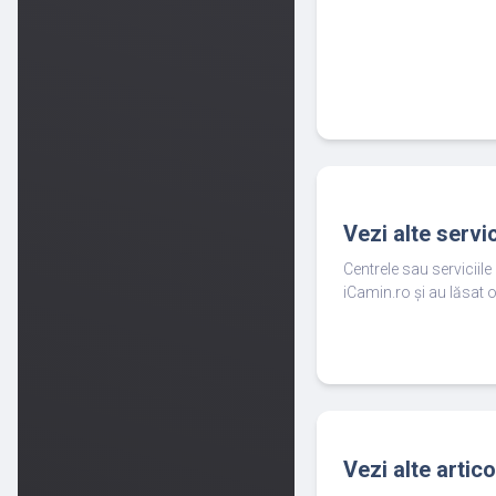
Vezi alte servi
Centrele sau serviciil
iCamin.ro și au lăsat o
Vezi alte artic