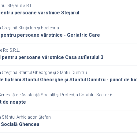
nul Stejarul S.R.L.
entru persoane vârstnice Stejarul
 Creştină Sfinţii Ion şi Ecaterina
 pentru persoane vârstnice - Geriatric Care
ge Ro S.R.L.
 pentru persoane vârstnice Casa sufletului 3
 Creştină Sfântul Gheorghe şi Sfântul Dumitru
e bătrâni Sfântul Gheorghe şi Sfântul Dumitru - punct de l
Generală de Asistenţă Socială şi Protecţia Copilului Sector 6
t de noapte
 Sfântul Arhidiacon Ştefan
 Socială Ghencea