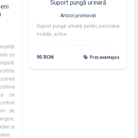
Suport pungă urinară
Seni
0
Articol promovat
Suport pungă urinară pentru persoane
mobile, active.
rezintă
nele cu
95 RON
local_offer
Preț avantajos
sigură:
orbtie
ucerea
potriva
ata ce
 confort
inim de
rgice,
ideri si
ndere.