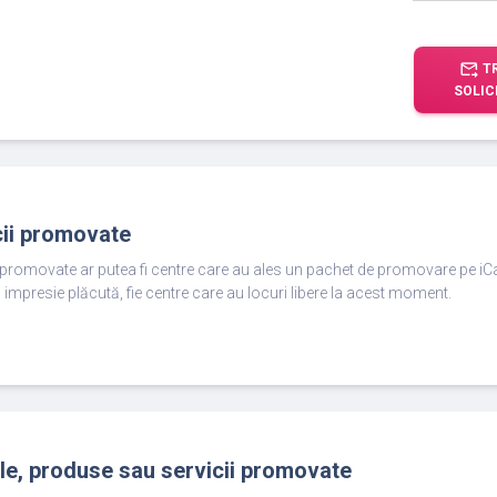
forward_to_inbox
T
SOLIC
cii promovate
e promovate ar putea fi centre care au ales un pachet de promovare pe iC
 impresie plăcută, fie centre care au locuri libere la acest moment.
ole, produse sau servicii promovate