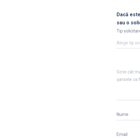
Dacă este
sau o soli
Tip solicitar
Alege tip so
Nume
Email