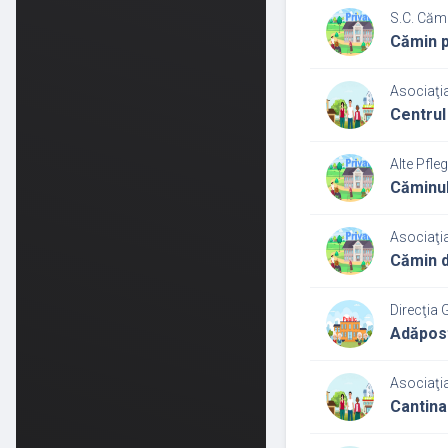
S.C. Cămi
Cămin p
Asociaţia
Centrul
Alte Pfle
Căminul
Asociaţia
Cămin d
Direcţia 
Adăpos
Asociaţia
Cantina