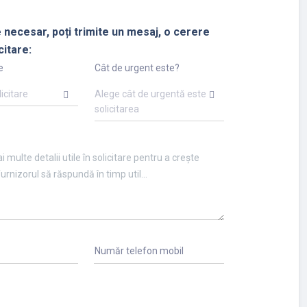
 necesar, poți trimite un mesaj, o cerere
citare:
e
Cât de urgent este?
licitare
Alege cât de urgentă este
solicitarea
Număr telefon mobil