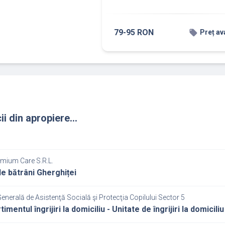
79-95 RON
local_offer
Preț av
ii din apropiere...
emium Care S.R.L.
e bătrâni Gherghiței
Generală de Asistenţă Socială şi Protecţia Copilului Sector 5
mentul îngrijiri la domiciliu - Unitate de îngrijiri la domici