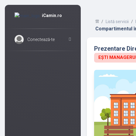
iCamin.ro
Listă servicii
Compartimentul îng
Conectează-te
Prezentare Dire
EȘTI MANAGERUL