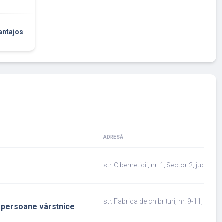
antajos
ADRESĂ
str. Ciberneticii, nr. 1, Sector 2, jud.Buc
str. Fabrica de chibrituri, nr. 9-11, sect
liu persoane vârstnice