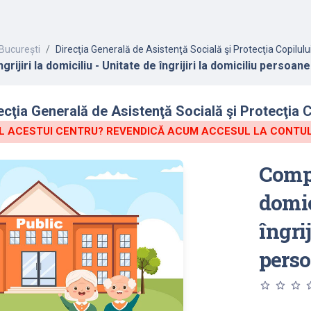
București
Direcţia Generală de Asistenţă Socială şi Protecţia Copilulu
rijiri la domiciliu - Unitate de îngrijiri la domiciliu persoan
cţia Generală de Asistenţă Socială şi Protecţia C
 ACESTUI CENTRU? REVENDICĂ ACUM ACCESUL LA CONTUL 
Compa
domic
îngrij
perso
star_outline
star_outline
star_outline
star_o