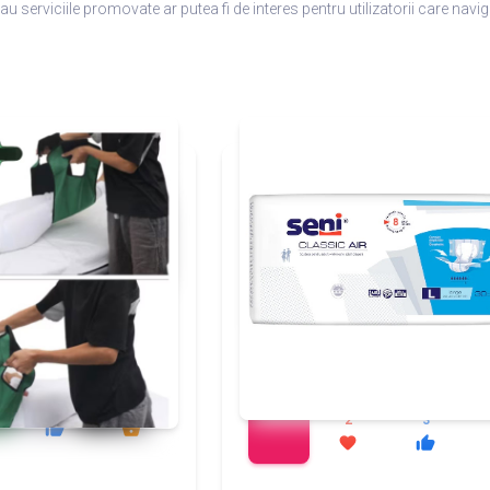
au serviciile promovate ar putea fi de interes pentru utilizatorii care nav
add_shopping_cart
137
149
117
97
2
3
thumb_up
shopping_basket
favorite
thumb_up