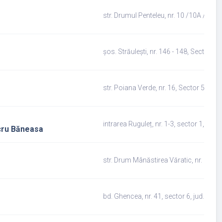
str. Drumul Penteleu, nr. 10 /10A /6B, a
șos. Străulești, nr. 146 - 148, Sector 1,
str. Poiana Verde, nr. 16, Sector 5, jud.
intrarea Ruguleț, nr. 1-3, sector 1, jud.
ucru Băneasa
str. Drum Mânăstirea Văratic, nr. 1 - 5,
bd. Ghencea, nr. 41, sector 6, jud.Bucur