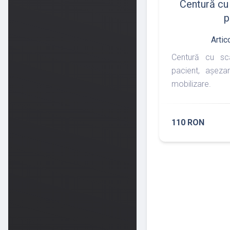
Centură cu
p
Artic
Centură cu sca
pacient, așezar
mobilizare.
110 RON