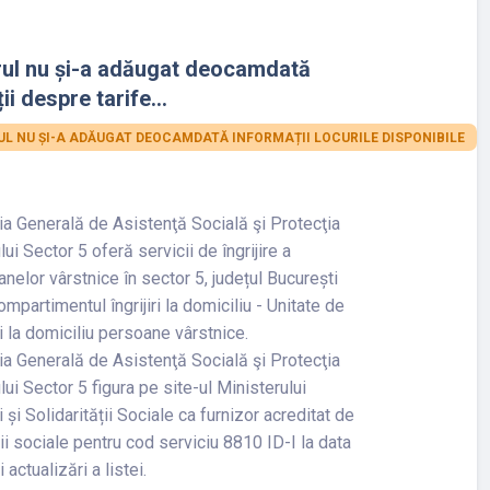
rul nu și-a adăugat deocamdată
ii despre tarife...
L NU ȘI-A ADĂUGAT DEOCAMDATĂ INFORMAȚII LOCURILE DISPONIBILE
ia Generală de Asistenţă Socială şi Protecţia
lui Sector 5 oferă servicii de îngrijire a
nelor vârstnice în sector 5, județul București
ompartimentul îngrijiri la domiciliu - Unitate de
iri la domiciliu persoane vârstnice.
ia Generală de Asistenţă Socială şi Protecţia
lui Sector 5 figura pe site-ul Ministerului
 și Solidarității Sociale ca furnizor acreditat de
ii sociale pentru cod serviciu 8810 ID-I la data
 actualizări a listei.