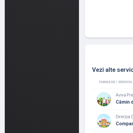
Vezi alte servic
FURNIZOR / SERVICIU
Aviva Pr
Cămin d
Direcţia 
Comparti