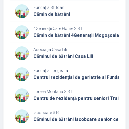
Fundația Sf. Ioan
Cămin de bătrâni
4Generații Care Home S.R.L.
Cămin de bătrâni 4Generații Mogoșoaia
Asociaţia Casa Lili
Căminul de bătrâni Casa Lili
Fundația Longevita
Centrul rezidențial de geriatrie al Fundației
Loreea Montana S.R.L.
Centru de rezidență pentru seniori Trai bun
Iacobcare S.R.L.
Căminul de bătrâni Iacobcare senior center