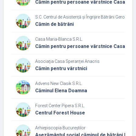
Cămin pentru persoane vârstnice Casa Sf. 
S.C. Centrul de Asistență și Îngrijire Bătrâni Geromed S
Cămin de bătrâni
Casa Maria-Blanca S.R.L.
Cămin pentru persoane vârstnice Casa Mar
Asociaţia Casa Speranței Anacris
Cămin pentru vârstnici
Advens New Clasik S.R.L.
Căminul Elena Doamna
Forest Center Pipera S.R.L.
Centrul Forest House
Arhiepiscopia Bucureștilor
Așezământul social căminul de bătrâni Pas