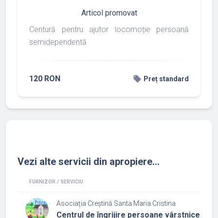
Articol promovat
Centură pentru ajutor locomoție persoană
semidependentă
120 RON
local_offer
Preț standard
Vezi alte servicii din apropiere...
FURNIZOR / SERVICIU
Asociația Creștină Santa Maria Cristina
Centrul de îngrijire persoane vârstnice corp