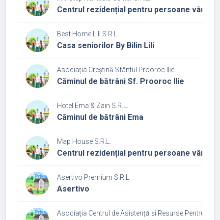
Centrul rezidențial pentru persoane vârstn
Best Home Lili S.R.L.
Casa seniorilor By Bilin Lili
Asociația Creștină Sfântul Prooroc Ilie
Căminul de bătrâni Sf. Prooroc Ilie
Hotel Ema & Zain S.R.L.
Căminul de bătrâni Ema
Map House S.R.L.
Centrul rezidențial pentru persoane vârstnic
Asertivo Premium S.R.L.
Asertivo
Asociația Centrul de Asistență și Resurse Pentru Educa