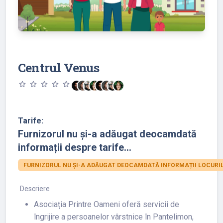
Centrul Venus
star_outline
star_outline
star_outline
star_outline
star_outline
Tarife:
Furnizorul nu și-a adăugat deocamdată
informații despre tarife...
FURNIZORUL NU ȘI-A ADĂUGAT DEOCAMDATĂ INFORMAȚII LOCURIL
Descriere
Asociația Printre Oameni oferă servicii de
îngrijire a persoanelor vârstnice în Pantelimon,