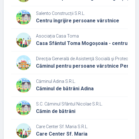
Salento Construcții S.R.L.
Centru îngrijire persoane vârstnice
Asociația Casa Toma
Casa Sfântul Toma Mogoșoaia - centrul rezid
Direcţia Generală de Asistenţă Socială şi Protecţia Cop
Căminul pentru persoane vârstnice Periș
Căminul Adina S.R.L.
Căminul de bătrâni Adina
S.C. Căminul Sfântul Nicolae S.R.L.
Cămin de bătrâni
Care Center Sf. Maria S.R.L.
Care Center Sf. Maria