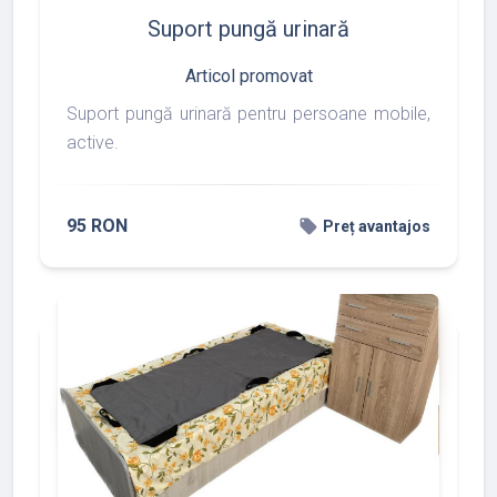
Suport pungă urinară
Articol promovat
Suport pungă urinară pentru persoane mobile,
active.
95 RON
local_offer
Preț avantajos