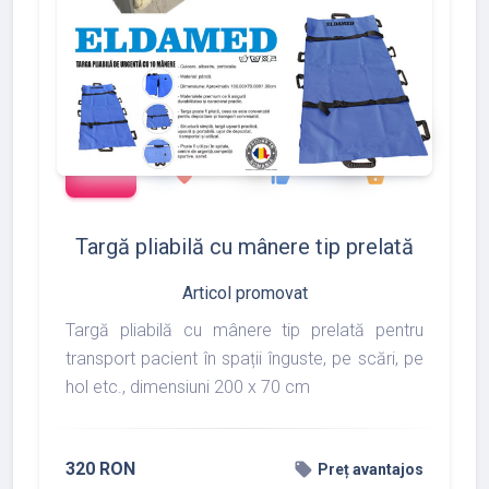
add_shopping_cart
288
497
783
favorite
thumb_up
shopping_basket
Targă pliabilă cu mânere tip prelată
Articol promovat
Targă pliabilă cu mânere tip prelată pentru
transport pacient în spații înguste, pe scări, pe
hol etc., dimensiuni 200 x 70 cm
320 RON
local_offer
Preț avantajos