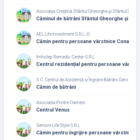
Asociaţia Creştină Sfântul Gheorghe şi Sfântul Dumit
Căminul de bătrâni Sfântul Gheorghe şi Sfânt
AEL Life Investment S.R.L.-D
Cămin pentru persoane vârstnice Conacul bu
Imhotep Remedic Center S.R.L.
Centrul rezidențial pentru persoane vârstn
S.C. Centrul de Asistență și Îngrijire Bătrâni Geromed S
Cămin de bătrâni
Asociația Printre Oameni
Centrul Venus
Seniore Life Style S.R.L.
Cămin pentru îngrijire persoane vârstnice S