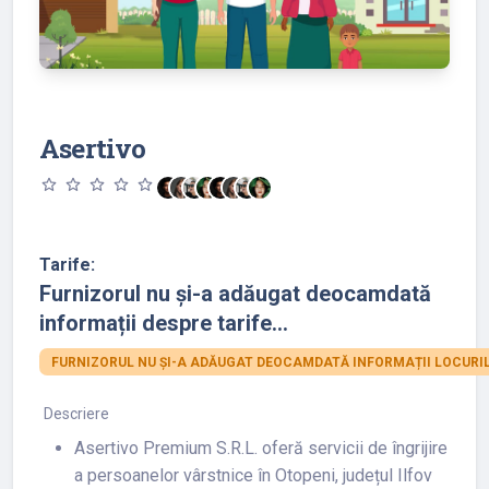
Asertivo
star_outline
star_outline
star_outline
star_outline
star_outline
Tarife:
Furnizorul nu și-a adăugat deocamdată
informații despre tarife...
FURNIZORUL NU ȘI-A ADĂUGAT DEOCAMDATĂ INFORMAȚII LOCURIL
Descriere
Asertivo Premium S.R.L. oferă servicii de îngrijire
a persoanelor vârstnice în Otopeni, județul Ilfov