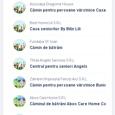
Asociaţia Dragomir House
Cămin pentru persoane vârstnice Casa Mă
Best Home Lili S.R.L.
Casa seniorilor By Bilin Lili
Fundația Sf. Ioan
Cămin de bătrâni
Three Angels Services S.R.L.
Centrul pentru seniori Angels
Zâmbim Împreună Fericiți Aici S.R.L.
Cămin pentru persoane vârstnice Bunicii z
Abos Care Home S.R.L.
Căminul de bătrâni Abos Care Home Corbe