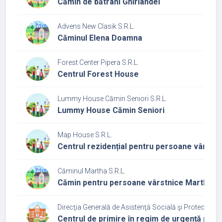
Cămin de bătrâni Ghirlandei
Advens New Clasik S.R.L.
Căminul Elena Doamna
Forest Center Pipera S.R.L.
Centrul Forest House
Lummy House Cămin Seniori S.R.L.
Lummy House Cămin Seniori
Map House S.R.L.
Centrul rezidențial pentru persoane vârstnic
Căminul Martha S.R.L.
Cămin pentru persoane vârstnice Martha
Direcţia Generală de Asistenţă Socială şi Protecţia Cop
Centrul de primire în regim de urgență pen