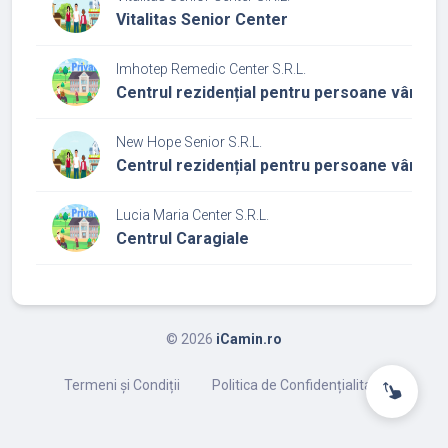
Vitalitas Senior Center
Imhotep Remedic Center S.R.L.
Centrul rezidențial pentru persoane vârstni
New Hope Senior S.R.L.
Centrul rezidențial pentru persoane vârstni
Lucia Maria Center S.R.L.
Centrul Caragiale
©
2026
iCamin.ro
Termeni și Condiții
Politica de Confidențialitate
swipe_up