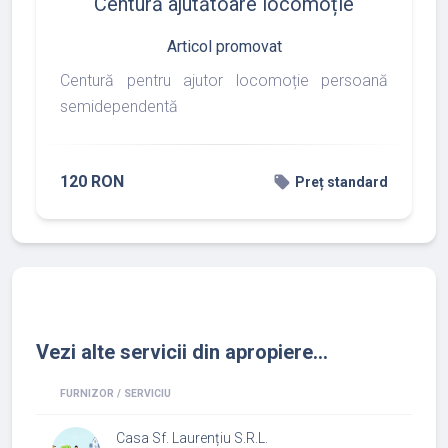
Centură ajutătoare locomoție
Articol promovat
Centură pentru ajutor locomoție persoană
semidependentă
120 RON
local_offer
Preț standard
Vezi alte servicii din apropiere...
FURNIZOR / SERVICIU
Casa Sf. Laurențiu S.R.L.