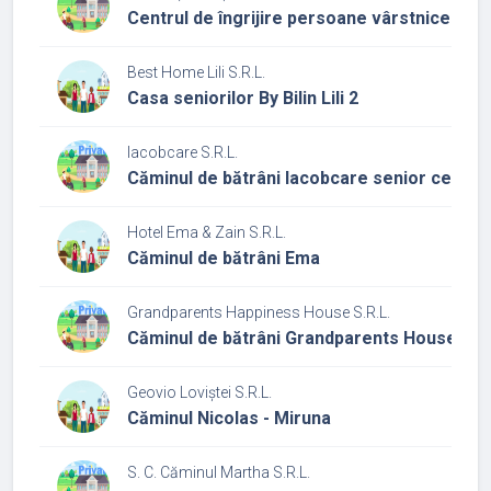
Centrul de îngrijire persoane vârstnice corp
Best Home Lili S.R.L.
Casa seniorilor By Bilin Lili 2
Iacobcare S.R.L.
Căminul de bătrâni Iacobcare senior center
Hotel Ema & Zain S.R.L.
Căminul de bătrâni Ema
Grandparents Happiness House S.R.L.
Căminul de bătrâni Grandparents House
Geovio Loviștei S.R.L.
Căminul Nicolas - Miruna
S. C. Căminul Martha S.R.L.