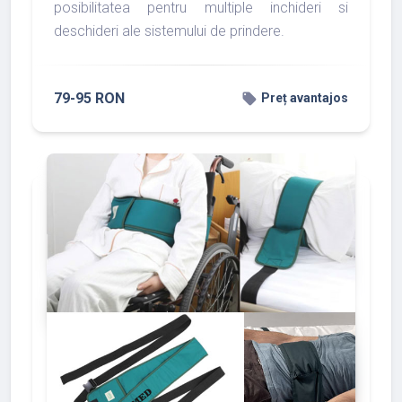
posibilitatea pentru multiple inchideri si
deschideri ale sistemului de prindere.
79-95 RON
local_offer
Preț avantajos