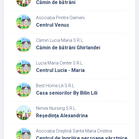
Cămin de bătrâni
Asociația Printre Oameni
Centrul Venus
Cămin Lucia Maria S.R.L.
Cămin de bătrâni Ghirlandei
Lucia Maria Center S.R.L.
Centrul Lucia - Maria
Best Home Lili S.R.L.
Casa seniorilor By Bilin Lili
Nimex Nursing S.R.L.
Reședința Alexandrina
Asociația Creștină Santa Maria Cristina
Centrul de îngrijire persoane vârstnice corp