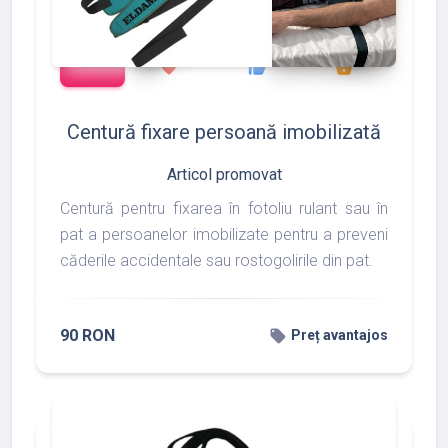
add_shopping_cart
127
133
175
favorite
thumb_up
shopping_basket
Centură fixare persoană imobilizată
Articol promovat
Centură pentru fixarea în fotoliu rulant sau în
pat a persoanelor imobilizate pentru a preveni
căderile accidentale sau rostogolirile din pat.
90 RON
local_offer
Preț avantajos