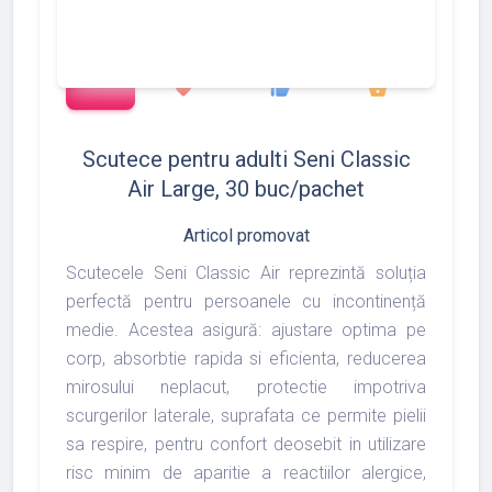
add_shopping_cart
1372
1493
1975
favorite
thumb_up
shopping_basket
Scutece pentru adulti Seni Classic
Air Large, 30 buc/pachet
Articol promovat
Scutecele Seni Classic Air reprezintă soluția
perfectă pentru persoanele cu incontinență
medie. Acestea asigură: ajustare optima pe
corp, absorbtie rapida si eficienta, reducerea
mirosului neplacut, protectie impotriva
scurgerilor laterale, suprafata ce permite pielii
sa respire, pentru confort deosebit in utilizare
risc minim de aparitie a reactiilor alergice,