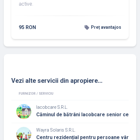
active.
95 RON
local_offer
Preț avantajos
Vezi alte servicii din apropiere...
FURNIZOR / SERVICIU
Iacobcare S.R.L.
Căminul de bătrâni Iacobcare senior center
Wayra Solaris S.R.L.
Centru rezidențial pentru persoane vârstni