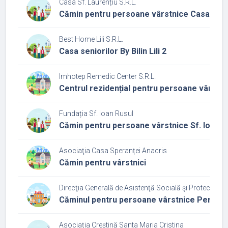
Casa Sf. Laurențiu S.R.L.
Cămin pentru persoane vârstnice Casa Sf. 
Best Home Lili S.R.L.
Casa seniorilor By Bilin Lili 2
Imhotep Remedic Center S.R.L.
Centrul rezidențial pentru persoane vârstn
Fundația Sf. Ioan Rusul
Cămin pentru persoane vârstnice Sf. Ioan R
Asociaţia Casa Speranței Anacris
Cămin pentru vârstnici
Direcţia Generală de Asistenţă Socială şi Protecţia Cop
Căminul pentru persoane vârstnice Periș
Asociația Creștină Santa Maria Cristina