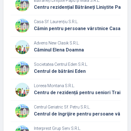
Bătrâneți Liniștite Papu și Maia S.R.L.
Centru rezidențial Bătrâneți Liniștite Papu ș
Casa Sf. Laurențiu S.R.L.
Cămin pentru persoane vârstnice Casa Sf. 
Advens New Clasik S.R.L.
Căminul Elena Doamna
Societatea Centrul Eden S.R.L.
Centrul de bătrâni Eden
Loreea Montana S.R.L.
Centru de rezidență pentru seniori Trai bun
Centrul Geriatric Sf. Petru S.R.L.
Centrul de îngrijire pentru persoane vârstn
Interprest Grup Serv S.R.L.