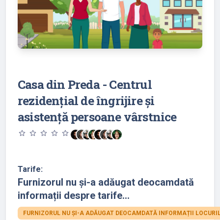
Casa din Preda - Centrul
rezidențial de îngrijire și
asistență persoane vârstnice
star_outline
star_outline
star_outline
star_outline
star_outline
Tarife:
Furnizorul nu și-a adăugat deocamdată
informații despre tarife...
FURNIZORUL NU ȘI-A ADĂUGAT DEOCAMDATĂ INFORMAȚII LOCURIL