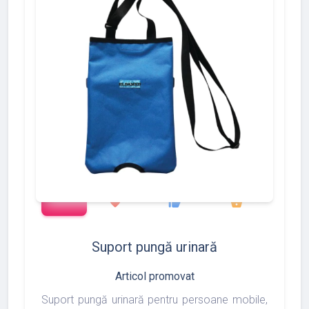
add_shopping_cart
97
275
877
favorite
thumb_up
shopping_basket
Suport pungă urinară
Articol promovat
Suport pungă urinară pentru persoane mobile,