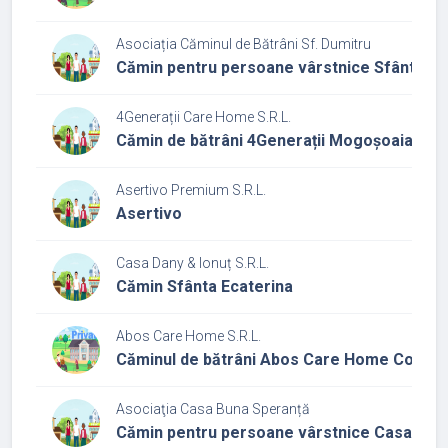
Asociația Căminul de Bătrâni Sf. Dumitru
Cămin pentru persoane vârstnice Sfântul D
4Generații Care Home S.R.L.
Cămin de bătrâni 4Generații Mogoșoaia
Asertivo Premium S.R.L.
Asertivo
Casa Dany & Ionuț S.R.L.
Cămin Sfânta Ecaterina
Abos Care Home S.R.L.
Căminul de bătrâni Abos Care Home Corbe
Asociaţia Casa Buna Speranță
Cămin pentru persoane vârstnice Casa bun