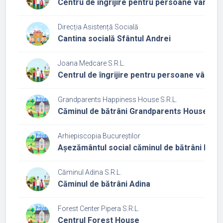
Centru de îngrijire pentru persoane vârstni
Direcția Asistență Socială
Cantina socială Sfântul Andrei
Joana Medcare S.R.L.
Centrul de îngrijire pentru persoane vârstn
Grandparents Happiness House S.R.L.
Căminul de bătrâni Grandparents House
Arhiepiscopia Bucureștilor
Așezământul social căminul de bătrâni Pas
Căminul Adina S.R.L.
Căminul de bătrâni Adina
Forest Center Pipera S.R.L.
Centrul Forest House