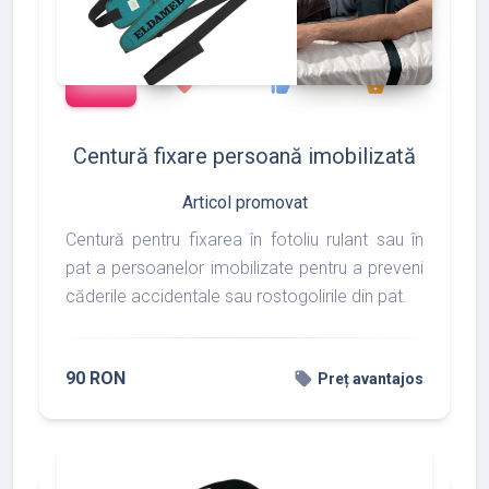
add_shopping_cart
127
133
175
favorite
thumb_up
shopping_basket
Centură fixare persoană imobilizată
Articol promovat
Centură pentru fixarea în fotoliu rulant sau în
pat a persoanelor imobilizate pentru a preveni
căderile accidentale sau rostogolirile din pat.
90 RON
local_offer
Preț avantajos