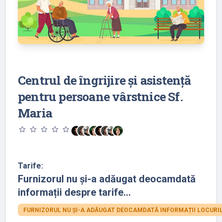
Centrul de îngrijire și asistență
pentru persoane vârstnice Sf.
Maria
star_outline
star_outline
star_outline
star_outline
star_outline
Tarife:
Furnizorul nu și-a adăugat deocamdată
informații despre tarife...
FURNIZORUL NU ȘI-A ADĂUGAT DEOCAMDATĂ INFORMAȚII LOCURIL