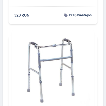
320 RON
local_offer
Preț avantajos