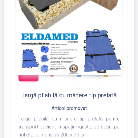
add_shopping_cart
288
497
783
favorite
thumb_up
shopping_basket
Targă pliabilă cu mânere tip prelată
Articol promovat
Targă pliabilă cu mânere tip prelată pentru
transport pacient în spații înguste, pe scări, pe
hol etc., dimensiuni 200 x 70 cm