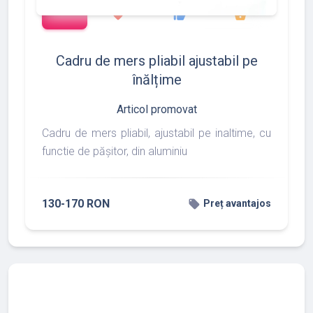
add_shopping_cart
427
533
375
favorite
thumb_up
shopping_basket
Cadru de mers pliabil ajustabil pe
înălțime
Articol promovat
Cadru de mers pliabil, ajustabil pe inaltime, cu
functie de pășitor, din aluminiu
130-170 RON
local_offer
Preț avantajos