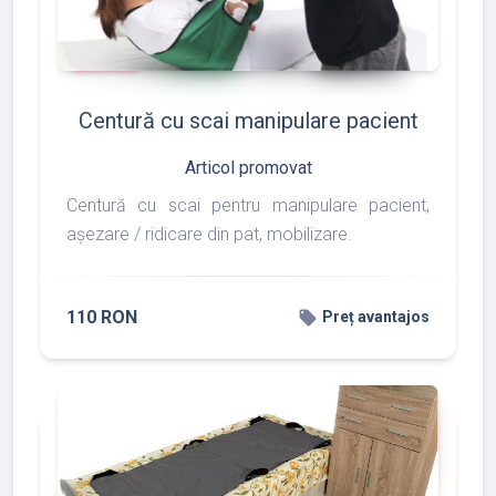
add_shopping_cart
favorite
thumb_up
shopping_basket
86
117
97
Centură cu scai manipulare pacient
Articol promovat
Centură cu scai pentru manipulare pacient,
așezare / ridicare din pat, mobilizare.
110 RON
local_offer
Preț avantajos