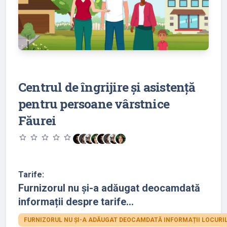
Centrul de îngrijire și asistență
pentru persoane vârstnice
Făurei
star_outline
star_outline
star_outline
star_outline
star_outline
Tarife:
Furnizorul nu și-a adăugat deocamdată
informații despre tarife...
FURNIZORUL NU ȘI-A ADĂUGAT DEOCAMDATĂ INFORMAȚII LOCURIL