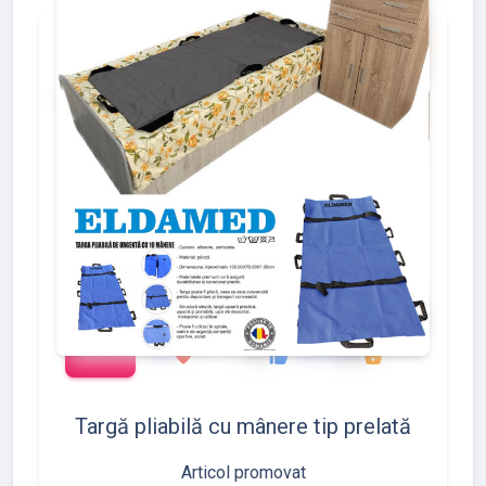
add_shopping_cart
288
497
783
favorite
thumb_up
shopping_basket
Targă pliabilă cu mânere tip prelată
Articol promovat