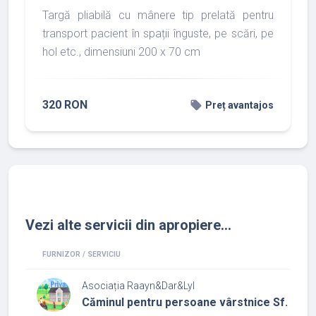
Targă pliabilă cu mânere tip prelată pentru
transport pacient în spații înguste, pe scări, pe
hol etc., dimensiuni 200 x 70 cm
320 RON
local_offer
Preț avantajos
Vezi alte servicii din apropiere...
FURNIZOR / SERVICIU
Asociația Raayn&Dar&Lyl
Căminul pentru persoane vârstnice Sf. Petr