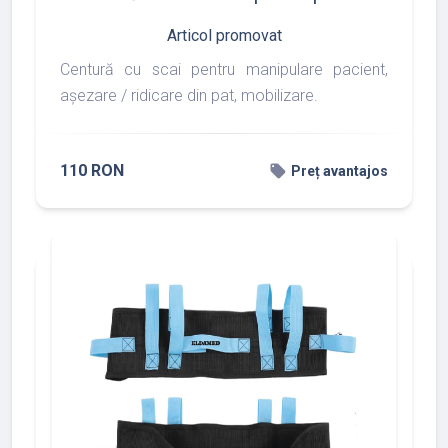
Articol promovat
Centură cu scai pentru manipulare pacient,
așezare / ridicare din pat, mobilizare.
110 RON
local_offer
Preț avantajos