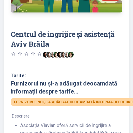
Centrul de îngrijire și asistență
Aviv Brăila
star_outline
star_outline
star_outline
star_outline
star_outline
Tarife:
Furnizorul nu și-a adăugat deocamdată
informații despre tarife...
FURNIZORUL NU ȘI-A ADĂUGAT DEOCAMDATĂ INFORMAȚII LOCURIL
Descriere
Asociaţia Vlavian oferă servicii de îngrijire a
persoanelor vârstnice în Brăila, județul Brăila prin