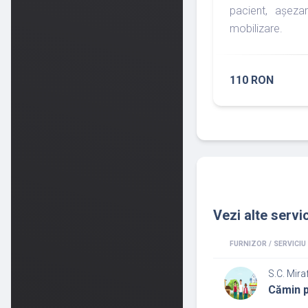
pacient, așezar
mobilizare.
110 RON
Vezi alte servic
FURNIZOR / SERVICIU
S.C. Miraf
Cămin 