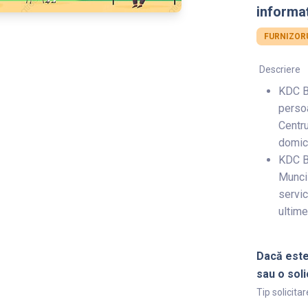
informaț
FURNIZORU
Descriere
KDC Be
persoa
Centru
domic
KDC Be
Muncii
servic
ultimei
Dacă este
sau o soli
Tip solicitar