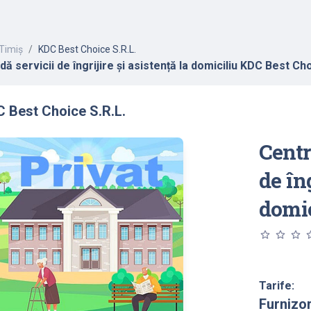
Timiș
KDC Best Choice S.R.L.
ă servicii de îngrijire și asistență la domiciliu KDC Best Ch
 Best Choice S.R.L.
Centr
de îng
domic
star_outline
star_outline
star_outline
star_o
Tarife:
Furnizo