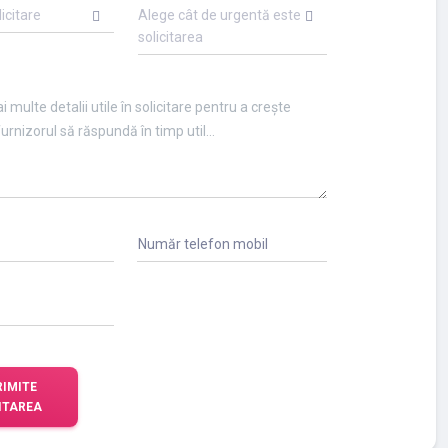
licitare
Alege cât de urgentă este
solicitarea
Număr telefon mobil
RIMITE
ITAREA