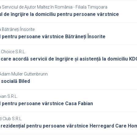
 Serviciul de Ajutor Maltez în România - Filiala Timişoara
ul de îngrijire la domiciliu pentru persoane vârstnice
 Bătrâneți Însorite
 pentru persoane vârstnice Bătrâneți Însorite
 Choice S.R.L.
 care acordă servicii de îngrijire și asistență la domiciliu K
Adam Muller Guttenbrunn
 socială Biled
an S.R.L.
 pentru persoane vârstnice Casa Fabian
 Club S.R.L.
 rezidențial pentru persoane vârstnice Herregard Care Ho