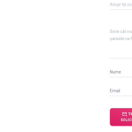
Alege tip so
Nume
Email
forward_to_inbox
T
SOLIC