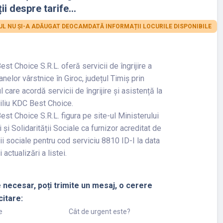
ii despre tarife...
L NU ȘI-A ADĂUGAT DEOCAMDATĂ INFORMAȚII LOCURILE DISPONIBILE
st Choice S.R.L. oferă servicii de îngrijire a
nelor vârstnice în Giroc, județul Timiș prin
l care acordă servicii de îngrijire și asistență la
iliu KDC Best Choice.
st Choice S.R.L. figura pe site-ul Ministerului
 și Solidarității Sociale ca furnizor acreditat de
ii sociale pentru cod serviciu 8810 ID-I la data
 actualizări a listei.
 necesar, poți trimite un mesaj, o cerere
citare:
e
Cât de urgent este?