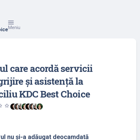
Meniu
oice
ul care acordă servicii
rijire și asistență la
iliu KDC Best Choice
utline
star_outline
rul nu și-a adăugat deocamdată