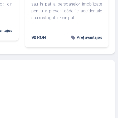
or, din
sau în pat a persoanelor imobilizate
pentru a preveni căderile accidentale
sau rostogolirile din pat.
antajos
90 RON
local_offer
Preț avantajos