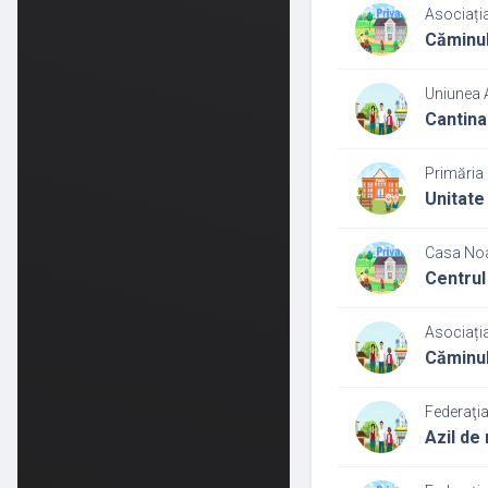
Asociați
Căminul
Uniunea 
Cantina
Primăria 
Unitate 
Casa Noa
Centrul
Asociați
Căminul
Federaţia
Azil de