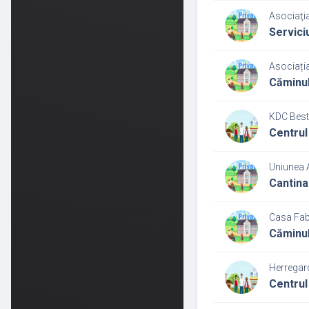
Asociaţia
Servici
Asociația
Căminul
KDC Best
Centrul
Uniunea 
Cantina
Casa Fabi
Căminul
Herregard
Centrul