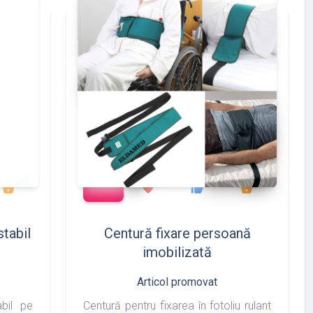
add_shopping_cart
375
127
133
175
shopping_basket
favorite
thumb_up
shopping_basket
stabil
Centură fixare persoană
imobilizată
Articol promovat
abil pe
Centură pentru fixarea în fotoliu rulant