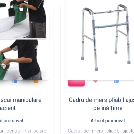
add_shopping_cart
117
97
427
533
thumb_up
shopping_basket
favorite
thumb_up
 scai manipulare
Cadru de mers pliabil aju
acient
pe înălțime
ol promovat
Articol promovat
i pentru manipulare
Cadru de mers pliabil, ajust