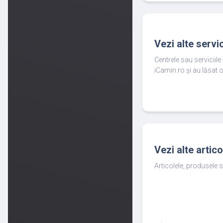
Vezi alte servi
Centrele sau serviciil
iCamin.ro și au lăsat o
Vezi alte artic
Articolele, produsele s