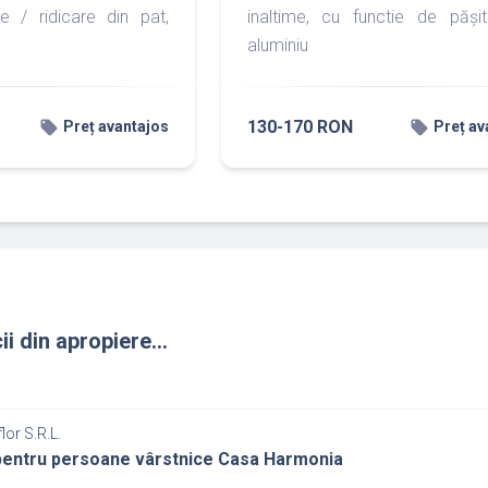
e / ridicare din pat,
inaltime, cu functie de pășit
aluminiu
130-170 RON
local_offer
local_offer
Preț avantajos
Preț av
ii din apropiere...
lor S.R.L.
pentru persoane vârstnice Casa Harmonia