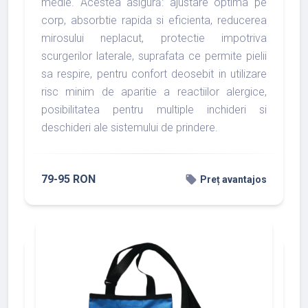
medie. Acestea asigură: ajustare optima pe
corp, absorbtie rapida si eficienta, reducerea
mirosului neplacut, protectie impotriva
scurgerilor laterale, suprafata ce permite pielii
sa respire, pentru confort deosebit in utilizare
risc minim de aparitie a reactiilor alergice,
posibilitatea pentru multiple inchideri si
deschideri ale sistemului de prindere.
79-95 RON
local_offer
Preț avantajos