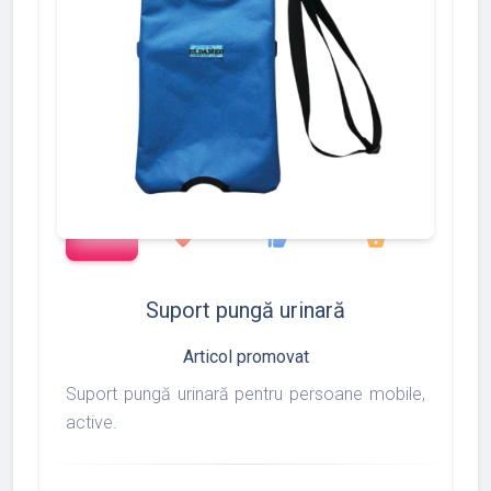
add_shopping_cart
97
275
877
favorite
thumb_up
shopping_basket
Suport pungă urinară
Articol promovat
Suport pungă urinară pentru persoane mobile,
active.