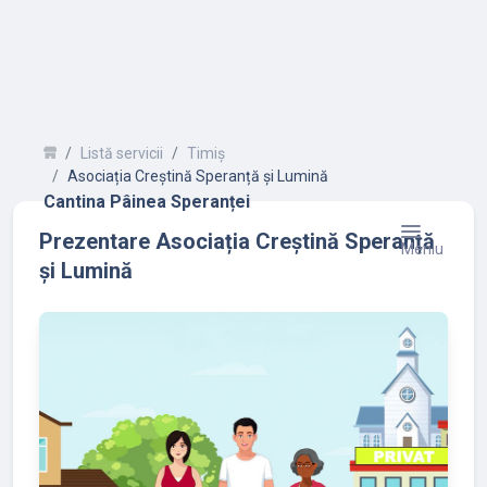
Listă servicii
Timiș
Asociația Creștină Speranță și Lumină
Cantina Pâinea Speranței
Prezentare Asociația Creștină Speranță
Meniu
și Lumină