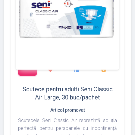
add_shopping_cart
1372
1493
1975
favorite
thumb_up
shopping_basket
Scutece pentru adulti Seni Classic
Air Large, 30 buc/pachet
Articol promovat
Scutecele Seni Classic Air reprezintă soluția
perfectă pentru persoanele cu incontinență