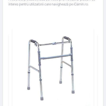
interes pentru utilizatorii care navighează pe iCamin.ro.
add_shopping_cart
427
533
375