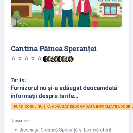
Cantina Pâinea Speranței
star_outline
star_outline
star_outline
star_outline
star_outline
Tarife:
Furnizorul nu și-a adăugat deocamdată
informații despre tarife...
FURNIZORUL NU ȘI-A ADĂUGAT DEOCAMDATĂ INFORMAȚII LOCURIL
Descriere
Asociația Creștină Speranță și Lumină oferă