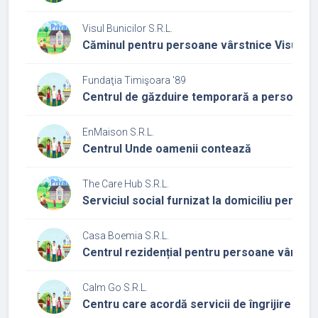
Visul Bunicilor S.R.L.
Căminul pentru persoane vârstnice Visul Bun
Fundaţia Timişoara '89
Centrul de găzduire temporară a persoanelo
EnMaison S.R.L.
Centrul Unde oamenii contează
The Care Hub S.R.L.
Serviciul social furnizat la domiciliu pentru
Casa Boemia S.R.L.
Centrul rezidențial pentru persoane vârstn
Calm Go S.R.L.
Centru care acordă servicii de îngrijire la do