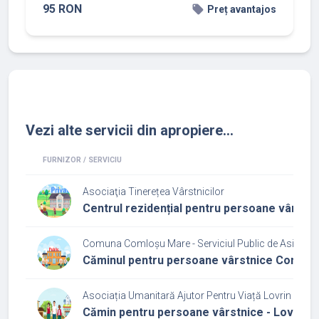
95 RON
local_offer
Preț avantajos
Vezi alte servicii din apropiere...
FURNIZOR / SERVICIU
Asociaţia Tinerețea Vârstnicilor
Centrul rezidențial pentru persoane vârstni
Comuna Comloșu Mare - Serviciul Public de Asistenț
Căminul pentru persoane vârstnice Comloș
Asociația Umanitară Ajutor Pentru Viață Lovrin - Timi
Cămin pentru persoane vârstnice - Lovrin