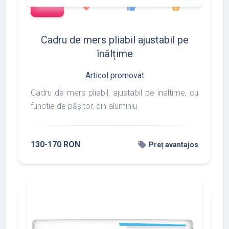
favorite
thumb_up
shopping_basket
Cadru de mers pliabil ajustabil pe
înălțime
Articol promovat
Cadru de mers pliabil, ajustabil pe inaltime, cu
functie de pășitor, din aluminiu
130-170 RON
local_offer
Preț avantajos