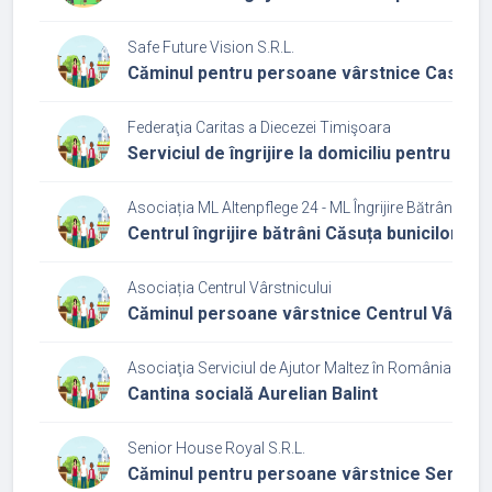
Safe Future Vision S.R.L.
Căminul pentru persoane vârstnice Casa O
Federaţia Caritas a Diecezei Timişoara
Serviciul de îngrijire la domiciliu pentru p
Asociația ML Altenpflege 24 - ML Îngrijire Bătrâni 24
Centrul îngrijire bătrâni Căsuța bunicilor
Asociația Centrul Vârstnicului
Căminul persoane vârstnice Centrul Vârstni
Asociaţia Serviciul de Ajutor Maltez în România - Fili
Cantina socială Aurelian Balint
Senior House Royal S.R.L.
Căminul pentru persoane vârstnice Senior 