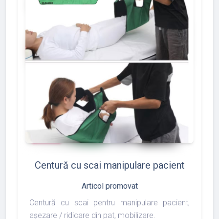
add_shopping_cart
favorite
thumb_up
shopping_basket
86
117
97
Centură cu scai manipulare pacient
Articol promovat
Centură cu scai pentru manipulare pacient,
așezare / ridicare din pat, mobilizare.