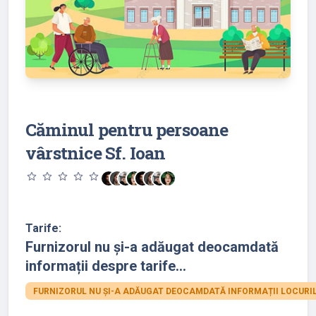
Căminul pentru persoane
vârstnice Sf. Ioan
star_outline
star_outline
star_outline
star_outline
star_outline
Tarife:
Furnizorul nu și-a adăugat deocamdată
informații despre tarife...
FURNIZORUL NU ȘI-A ADĂUGAT DEOCAMDATĂ INFORMAȚII LOCURIL