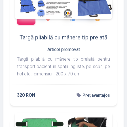
add_shopping_cart
288
497
783
favorite
thumb_up
shopping_basket
Targă pliabilă cu mânere tip prelată
Articol promovat
Targă pliabilă cu mânere tip prelată pentru
transport pacient în spații înguste, pe scări, pe
hol etc., dimensiuni 200 x 70 cm
320 RON
local_offer
Preț avantajos