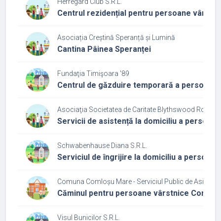
Herregard Club S.R.L.
Centrul rezidențial pentru persoane vârst
Asociația Creștină Speranță și Lumină
Cantina Pâinea Speranței
Fundaţia Timişoara '89
Centrul de găzduire temporară a persoanelo
Asociaţia Societatea de Caritate Blythswood România
Servicii de asistență la domiciliu a persoan
Schwabenhause Diana S.R.L.
Serviciul de îngrijire la domiciliu a persoan
Comuna Comloșu Mare - Serviciul Public de Asistenț
Căminul pentru persoane vârstnice Comloș
Visul Bunicilor S.R.L.