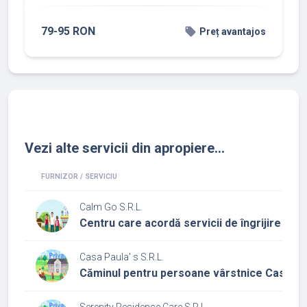
79-95 RON
local_offer
Preț avantajos
Vezi alte servicii din apropiere...
FURNIZOR / SERVICIU
Calm Go S.R.L.
Centru care acordă servicii de îngrijire la do
Casa Paula' s S.R.L.
Căminul pentru persoane vârstnice Casa Pa
Serenity Residence Care S.R.L.