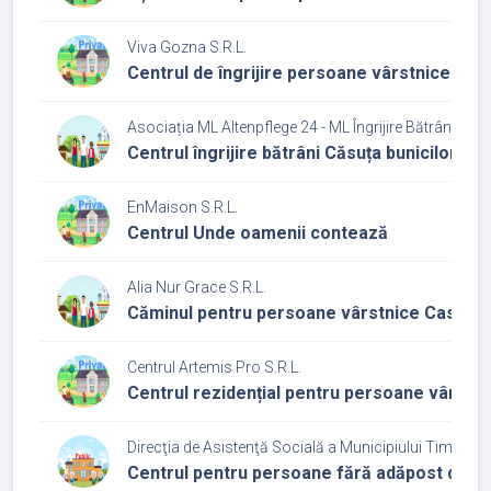
Viva Gozna S.R.L.
Centrul de îngrijire persoane vârstnice Cas
Asociația ML Altenpflege 24 - ML Îngrijire Bătrâni 24
Centrul îngrijire bătrâni Căsuța bunicilor
EnMaison S.R.L.
Centrul Unde oamenii contează
Alia Nur Grace S.R.L.
Căminul pentru persoane vârstnice Casa Nu
Centrul Artemis Pro S.R.L.
Centrul rezidențial pentru persoane vârstn
Direcţia de Asistenţă Socială a Municipiului Timişoar
Centrul pentru persoane fără adăpost din ca