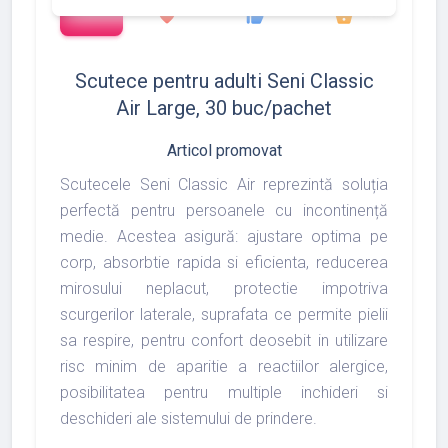
favorite
thumb_up
shopping_basket
Scutece pentru adulti Seni Classic
Air Large, 30 buc/pachet
Articol promovat
Scutecele Seni Classic Air reprezintă soluția
perfectă pentru persoanele cu incontinență
medie. Acestea asigură: ajustare optima pe
corp, absorbtie rapida si eficienta, reducerea
mirosului neplacut, protectie impotriva
scurgerilor laterale, suprafata ce permite pielii
sa respire, pentru confort deosebit in utilizare
risc minim de aparitie a reactiilor alergice,
posibilitatea pentru multiple inchideri si
deschideri ale sistemului de prindere.