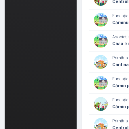
Centrul 
Fundația
Căminul
Asociaț
Casa Iri
Primăria
Cantina
Fundația
Cămin p
Fundația
Cămin p
Primăria
Centrul