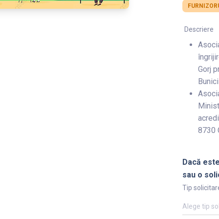
FURNIZORU
Descriere
Asoci
îngrij
Gorj 
Bunici
Asocia
Minist
acredi
8730 C
Dacă este
sau o soli
Tip solicitar
Alege tip so