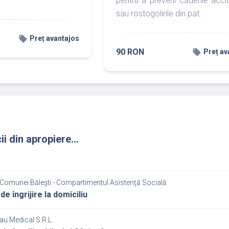
pentru a preveni căderile acci
sau rostogolirile din pat.
local_offer
Preț avantajos
90 RON
local_offer
Preț av
ii din apropiere...
 Comunei Băleşti - Compartimentul Asistenţă Socială
de îngrijire la domiciliu
au Medical S.R.L.