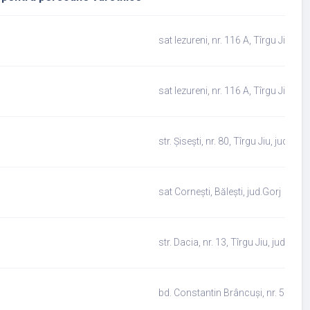
sat Iezureni, nr. 116 A, Tîrgu Jiu, jud
sat Iezureni, nr. 116 A, Tîrgu Jiu, jud
str. Șisești, nr. 80, Tîrgu Jiu, jud.Gorj
sat Cornești, Bălești, jud.Gorj
str. Dacia, nr. 13, Tîrgu Jiu, jud.Gorj
bd. Constantin Brâncuși, nr. 53, bl. 5