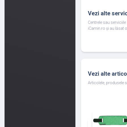
Vezi alte servi
Centrele sau serviciil
iCamin.ro și au lăsat o
Vezi alte artic
Articolele, produsele s