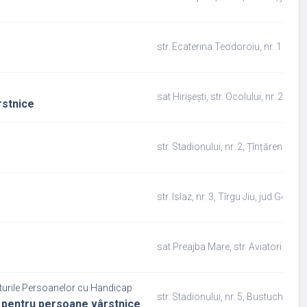
str. Ecaterina Teodoroiu, nr. 114, Tî
sat Hirișești, str. Ocolului, nr. 29, N
rstnice
str. Stadionului, nr. 2, Țînțăreni, jud
str. Islaz, nr. 3, Tîrgu Jiu, jud.Gorj
sat Preajba Mare, str. Aviatorilor, nr
turile Persoanelor cu Handicap
str. Stadionului, nr. 5, Bustuchin, ju
iu pentru persoane vârstnice