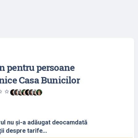
n pentru persoane
nice Casa Bunicilor
utline
star_outline
rul nu și-a adăugat deocamdată
ii despre tarife...