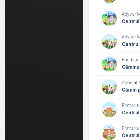
Adycor Me
Centrul 
Adycor Me
Centru d
Fundația
Căminul
Asociați
Cămin p
Primăria 
Centrul
Primăria 
Centrul 