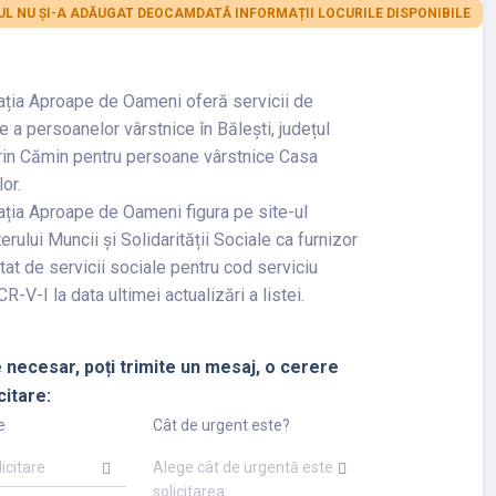
L NU ȘI-A ADĂUGAT DEOCAMDATĂ INFORMAȚII LOCURILE DISPONIBILE
ația Aproape de Oameni oferă servicii de
ire a persoanelor vârstnice în Bălești, județul
prin Cămin pentru persoane vârstnice Casa
lor.
ția Aproape de Oameni figura pe site-ul
erului Muncii și Solidarității Sociale ca furnizor
tat de servicii sociale pentru cod serviciu
R-V-I la data ultimei actualizări a listei.
 necesar, poți trimite un mesaj, o cerere
citare:
e
Cât de urgent este?
licitare
Alege cât de urgentă este
solicitarea