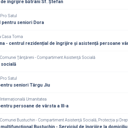
de îngrijire bătrâni Sf. Ștefan
 Pro Satul
 pentru seniori Dora
ia Casa Toma
na - centrul rezidențial de îngrijire și asistență persoane vâ
 Comunei Ţânţăreni - Compartiment Asistenţă Socială
 socială
 Pro Satul
entru seniori Târgu Jiu
 Internațională Umanitatea
entru persoane de vârsta a III-a
 Comunei Bustuchin - Compartiment Asistenţă Socială, Protecția și Drep
 multifuncțional Bustuchin - Serviciul de îngrijire la domicil