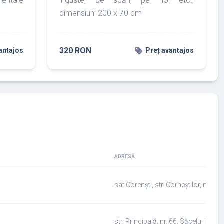
dentale
înguste, pe scări, pe hol etc.,
dimensiuni 200 x 70 cm
320 RON
local_offer
antajos
Preț avantajos
ADRESĂ
sat Corenști, str. Corneștilor, nr. 186
str. Principală, nr. 66, Săcelu, jud.Go