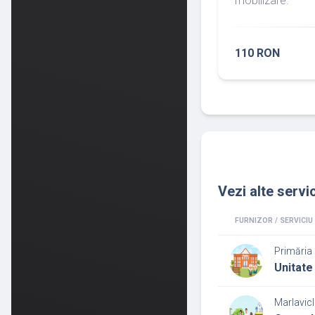
mobilizare.
110 RON
Vezi alte servic
FURNIZOR / SERVICIU
Primăria
Unitate 
Marlavicl