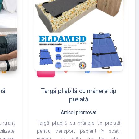
add_shopping_cart
175
288
497
783
shopping_basket
favorite
thumb_up
shopping_basket
nă
Targă pliabilă cu mânere tip
prelată
Articol promovat
u rulant
Targă pliabilă cu mânere tip prelată
ilizate
pentru transport pacient în spații