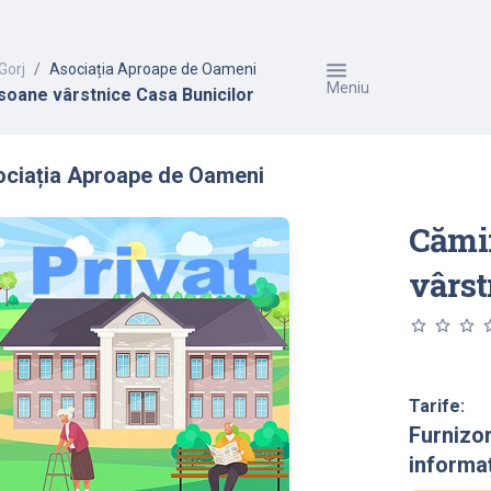
Gorj
Asociația Aproape de Oameni
Meniu
soane vârstnice Casa Bunicilor
ociația Aproape de Oameni
Cămi
vârst
star_outline
star_outline
star_outline
star_o
Tarife:
Furnizo
informaț