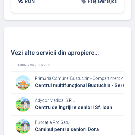
95 RON
local_offer
Preț avantajos
Vezi alte servicii din apropiere...
FURNIZOR / SERVICIU
Primăria Comunei Bustuchin - Compartiment Asistenţă
Centrul multifuncțional Bustuchin - Serviciul
Adycor Medical S.R.L.
Centru de îngrijire seniori Sf. Ioan
Fundația Pro Satul
Căminul pentru seniori Dora