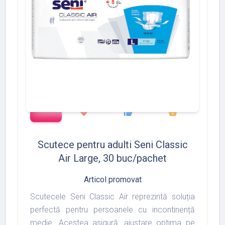
add_shopping_cart
1372
1493
1975
favorite
thumb_up
shopping_basket
Scutece pentru adulti Seni Classic
Air Large, 30 buc/pachet
Articol promovat
Scutecele Seni Classic Air reprezintă soluția
perfectă pentru persoanele cu incontinență
medie. Acestea asigură: ajustare optima pe