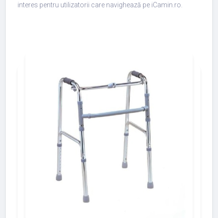
interes pentru utilizatorii care navighează pe iCamin.ro.
add_shopping_cart
427
533
375