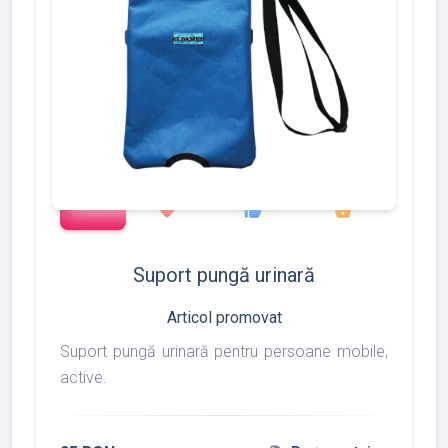
add_shopping_cart
97
275
877
favorite
thumb_up
shopping_basket
Suport pungă urinară
Articol promovat
Suport pungă urinară pentru persoane mobile,
active.