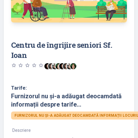
Centru de îngrijire seniori Sf.
Ioan
star_outline
star_outline
star_outline
star_outline
star_outline
Tarife:
Furnizorul nu și-a adăugat deocamdată
informații despre tarife...
FURNIZORUL NU ȘI-A ADĂUGAT DEOCAMDATĂ INFORMAȚII LOCURIL
Descriere