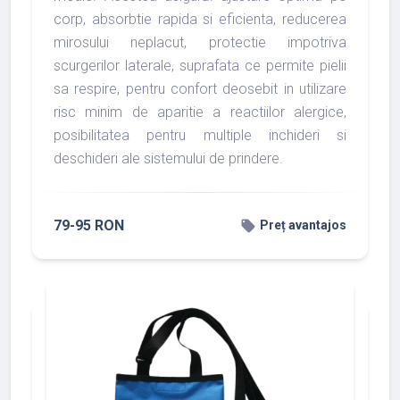
corp, absorbtie rapida si eficienta, reducerea
mirosului neplacut, protectie impotriva
scurgerilor laterale, suprafata ce permite pielii
sa respire, pentru confort deosebit in utilizare
risc minim de aparitie a reactiilor alergice,
posibilitatea pentru multiple inchideri si
deschideri ale sistemului de prindere.
79-95 RON
local_offer
Preț avantajos