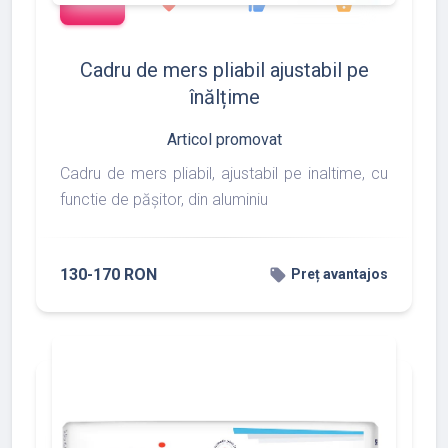
favorite
thumb_up
shopping_basket
Cadru de mers pliabil ajustabil pe
înălțime
Articol promovat
Cadru de mers pliabil, ajustabil pe inaltime, cu
functie de pășitor, din aluminiu
130-170 RON
local_offer
Preț avantajos