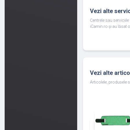
Vezi alte servi
Centrele sau serviciil
iCamin.ro și au lăsat o
Vezi alte artic
Articolele, produsele s