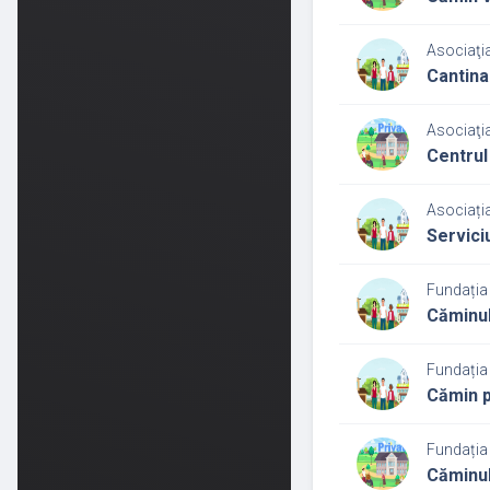
Asociaţi
Cantina
Asociaţi
Centrul 
Asociația
Servici
Fundația
Căminul
Fundația
Cămin p
Fundația
Căminul