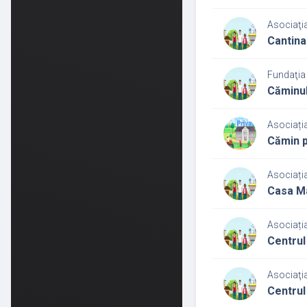
Asociaţi
Cantina
Fundaţia
Căminul
Asociați
Cămin p
Asociați
Casa Ma
Asociați
Centrul
Asociaţi
Centrul