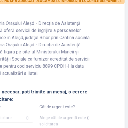
L NU ȘI-A ADĂUGAT DEOCAMDATĂ INFORMAȚII LOCURILE DISPONIBILE
ia Oraşului Aleşd - Direcția de Asistență
ă oferă servicii de îngrijire a persoanelor
ice în Aleșd, județul Bihor prin Cantina socială.
ia Oraşului Aleşd - Direcția de Asistență
ă figura pe site-ul Ministerului Muncii și
rității Sociale ca furnizor acreditat de servicii
e pentru cod serviciu 8899 CPDH-I la data
 actualizări a listei.
 necesar, poți trimite un mesaj, o cerere
citare:
e
Cât de urgent este?
licitare
Alege cât de urgentă este
solicitarea