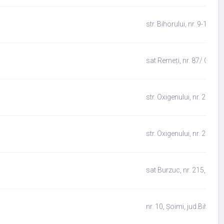
str. Bihorului, nr. 9-11, M
sat Remeți, nr. 87/ C, Bul
str. Oxigenului, nr. 26, Pa
str. Oxigenului, nr. 28, Pa
sat Burzuc, nr. 215, Sîrbi,
nr. 10, Șoimi, jud.Bihor