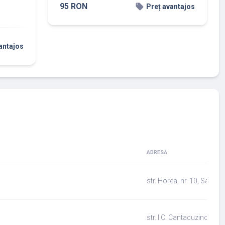
95 RON
local_offer
Preț avantajos
antajos
ADRESĂ
str. Horea, nr. 10, Salonta
str. I.C. Cantacuzino nr. 