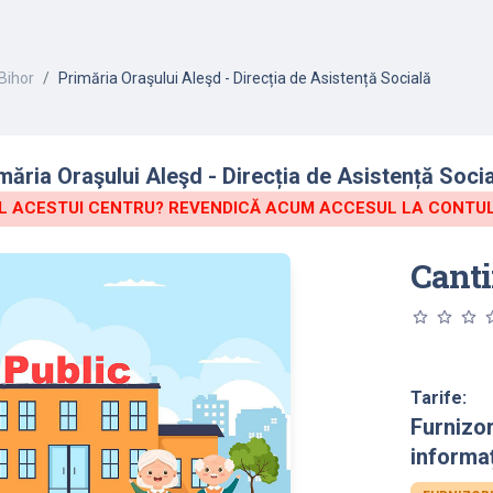
Bihor
Primăria Oraşului Aleşd - Direcția de Asistență Socială
ăria Oraşului Aleşd - Direcția de Asistență Socia
 ACESTUI CENTRU? REVENDICĂ ACUM ACCESUL LA CONTUL 
Canti
star_outline
star_outline
star_outline
star_o
Tarife:
Furnizo
informaț