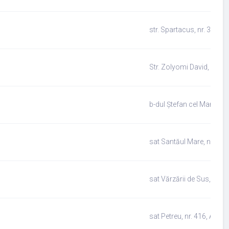
str. Spartacus, nr. 31 A, 
Str. Zolyomi David, nr. 10
b-dul Ștefan cel Mare nr. 
sat Santăul Mare, nr. 102 
sat Vărzării de Sus, nr. 5
sat Petreu, nr. 416, Abră