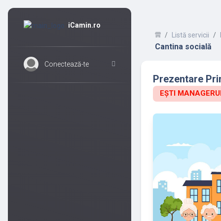
iCamin.ro
Listă servicii
Cantina socială
Conectează-te
Prezentare Prim
EȘTI MANAGERUL