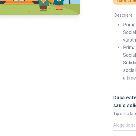
FURNIZORU
Descriere
Primăr
Social
vârstn
Primăr
Social
Solida
social
ultimei
Dacă este
sau o soli
Tip solicitar
Alege tip so