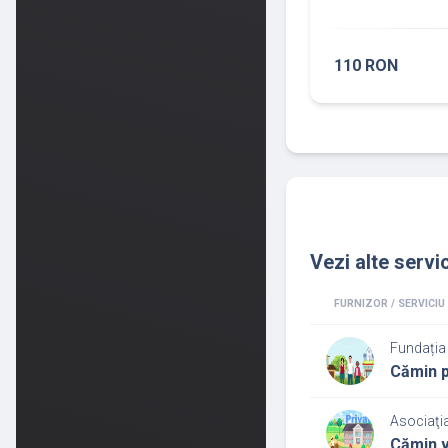
110 RON
Vezi alte servic
FURNIZOR / SERVICIU
Fundația
Cămin p
Asociaţia
Cămin v