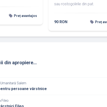
sau rostogolirile din pat.
local_offer
Preț avantajos
90 RON
local_offer
Preț av
ii din apropiere...
 Umanitară Salem
entru persoane vârstnice
 Fileo
ârstnici Fileo