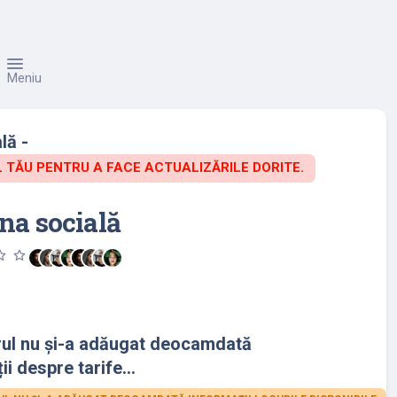
Meniu
lă -
TĂU PENTRU A FACE ACTUALIZĂRILE DORITE.
na socială
utline
star_outline
rul nu și-a adăugat deocamdată
ii despre tarife...