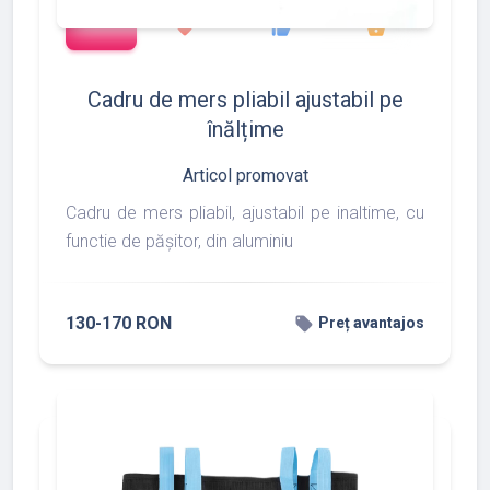
add_shopping_cart
427
533
375
favorite
thumb_up
shopping_basket
Cadru de mers pliabil ajustabil pe
înălțime
Articol promovat
Cadru de mers pliabil, ajustabil pe inaltime, cu
functie de pășitor, din aluminiu
130-170 RON
local_offer
Preț avantajos