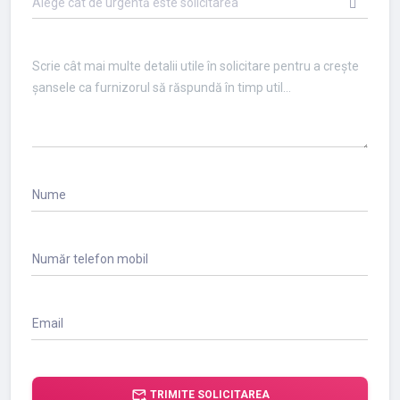
Alege cât de urgentă este solicitarea
Nume
Număr telefon mobil
Email
forward_to_inbox
TRIMITE SOLICITAREA