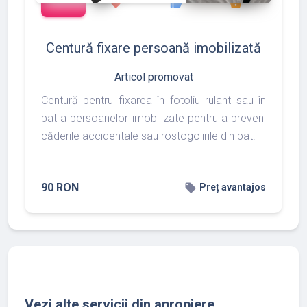
favorite
thumb_up
shopping_basket
Centură fixare persoană imobilizată
Articol promovat
Centură pentru fixarea în fotoliu rulant sau în
pat a persoanelor imobilizate pentru a preveni
căderile accidentale sau rostogolirile din pat.
90 RON
local_offer
Preț avantajos
Vezi alte servicii din apropiere...