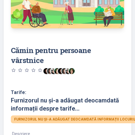
Cămin pentru persoane
vârstnice
star_outline
star_outline
star_outline
star_outline
star_outline
Tarife:
Furnizorul nu și-a adăugat deocamdată
informații despre tarife...
FURNIZORUL NU ȘI-A ADĂUGAT DEOCAMDATĂ INFORMAȚII LOCURIL
Descriere