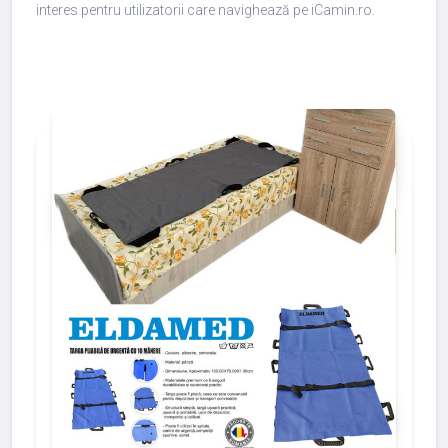
interes pentru utilizatorii care navighează pe iCamin.ro.
add_shopping_cart
288
497
783