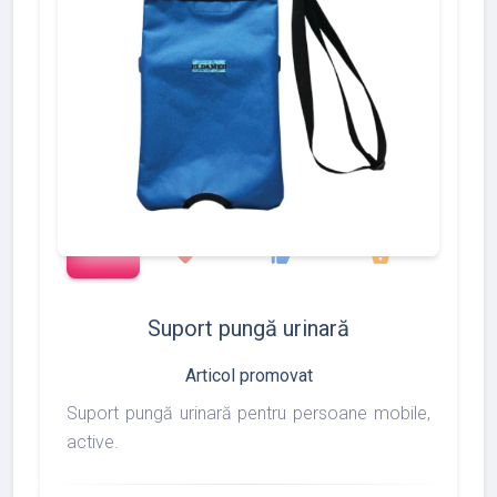
add_shopping_cart
97
275
877
favorite
thumb_up
shopping_basket
Suport pungă urinară
Articol promovat
Suport pungă urinară pentru persoane mobile,
active.