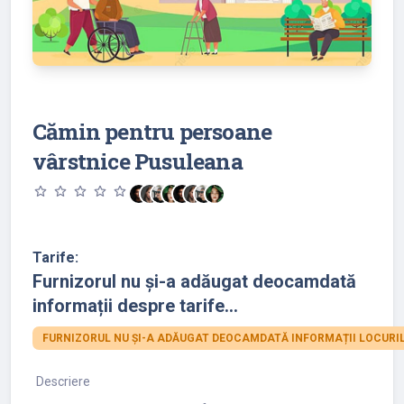
Cămin pentru persoane
vârstnice Pusuleana
star_outline
star_outline
star_outline
star_outline
star_outline
Tarife:
Furnizorul nu și-a adăugat deocamdată
informații despre tarife...
FURNIZORUL NU ȘI-A ADĂUGAT DEOCAMDATĂ INFORMAȚII LOCURIL
Descriere