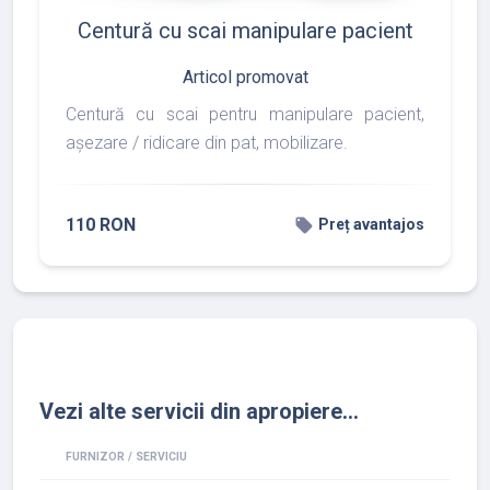
Centură cu scai manipulare pacient
Articol promovat
Centură cu scai pentru manipulare pacient,
așezare / ridicare din pat, mobilizare.
110 RON
local_offer
Preț avantajos
Vezi alte servicii din apropiere...
FURNIZOR / SERVICIU