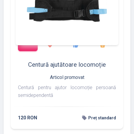
add_shopping_cart
90
170
217
favorite
thumb_up
shopping_basket
Centură ajutătoare locomoție
Articol promovat
Centură pentru ajutor locomoție persoană
semidependentă
120 RON
local_offer
Preț standard