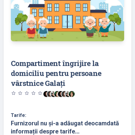
Compartiment îngrijire la
domiciliu pentru persoane
vârstnice Galați
star_outline
star_outline
star_outline
star_outline
star_outline
Tarife:
Furnizorul nu și-a adăugat deocamdată
informații despre tarife...