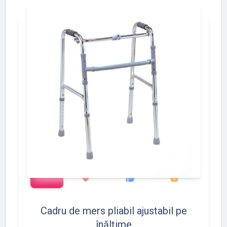
add_shopping_cart
427
533
375
favorite
thumb_up
shopping_basket
Cadru de mers pliabil ajustabil pe
înălțime