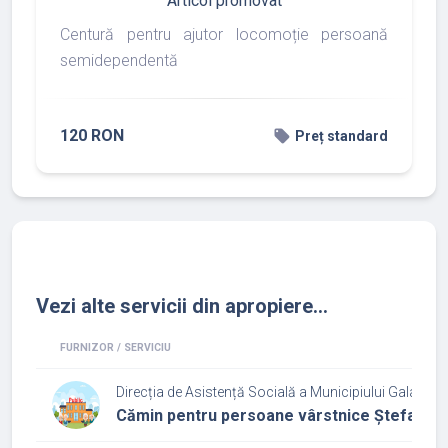
Articol promovat
Centură pentru ajutor locomoție persoană
semidependentă
120 RON
local_offer
Preț standard
Vezi alte servicii din apropiere...
FURNIZOR / SERVICIU
Direcția de Asistență Socială a Municipiului Galați
Cămin pentru persoane vârstnice Ștefan cel