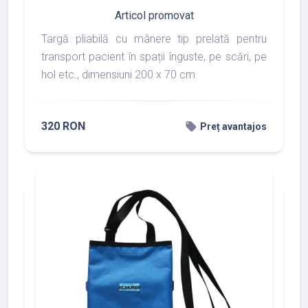
Articol promovat
Targă pliabilă cu mânere tip prelată pentru
transport pacient în spații înguste, pe scări, pe
hol etc., dimensiuni 200 x 70 cm
320 RON
local_offer
Preț avantajos