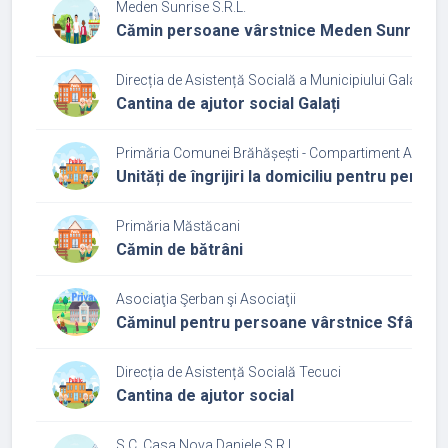
Meden Sunrise S.R.L.
Cămin persoane vârstnice Meden Sunrise
Direcția de Asistență Socială a Municipiului Galați
Cantina de ajutor social Galați
Primăria Comunei Brăhășești - Compartiment Asisten
Unități de îngrijiri la domiciliu pentru perso
Primăria Măstăcani
Cămin de bătrâni
Asociaţia Şerban şi Asociaţii
Căminul pentru persoane vârstnice Sfântul I
Direcția de Asistență Socială Tecuci
Cantina de ajutor social
S.C. Casa Nova Daniele S.R.L.