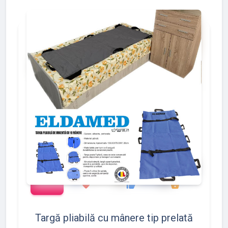
add_shopping_cart
288
497
783
favorite
thumb_up
shopping_basket
Targă pliabilă cu mânere tip prelată