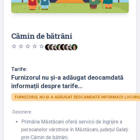
Cămin de bătrâni
star_outline
star_outline
star_outline
star_outline
star_outline
Tarife:
Furnizorul nu și-a adăugat deocamdată
informații despre tarife...
FURNIZORUL NU ȘI-A ADĂUGAT DEOCAMDATĂ INFORMAȚII LOCURIL
Descriere
Primăria Măstăcani oferă servicii de îngrijire a
persoanelor vârstnice în Măstăcani, județul Galați
prin Cămin de bătrâni.