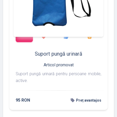
add_shopping_cart
97
275
877
favorite
thumb_up
shopping_basket
Suport pungă urinară
Articol promovat
Suport pungă urinară pentru persoane mobile,
active.
95 RON
local_offer
Preț avantajos