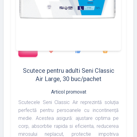
add_shopping_cart
1372
1493
1975
favorite
thumb_up
shopping_basket
Scutece pentru adulti Seni Classic
Air Large, 30 buc/pachet
Articol promovat
Scutecele Seni Classic Air reprezintă soluția
perfectă pentru persoanele cu incontinență
medie. Acestea asigură: ajustare optima pe
corp, absorbtie rapida si eficienta, reducerea
mirosului neplacut, protectie impotriva