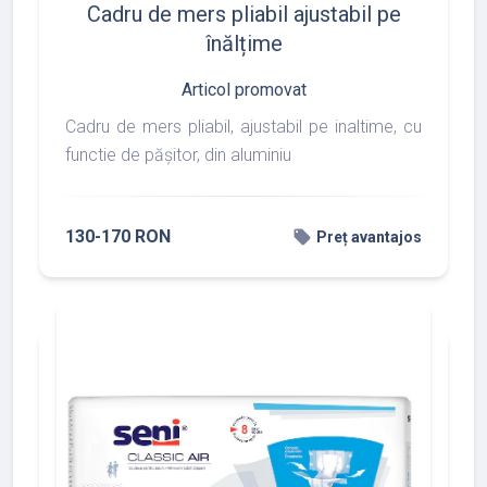
Cadru de mers pliabil ajustabil pe
înălțime
Articol promovat
Cadru de mers pliabil, ajustabil pe inaltime, cu
functie de pășitor, din aluminiu
130-170 RON
local_offer
Preț avantajos