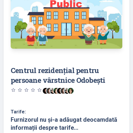
Centrul rezidențial pentru
persoane vârstnice Odobești
star_outline
star_outline
star_outline
star_outline
star_outline
Tarife:
Furnizorul nu și-a adăugat deocamdată
informații despre tarife...