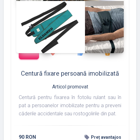
add_shopping_cart
127
133
175
favorite
thumb_up
shopping_basket
Centură fixare persoană imobilizată
Articol promovat
Centură pentru fixarea în fotoliu rulant sau în
pat a persoanelor imobilizate pentru a preveni
căderile accidentale sau rostogolirile din pat.
90 RON
local_offer
Preț avantajos