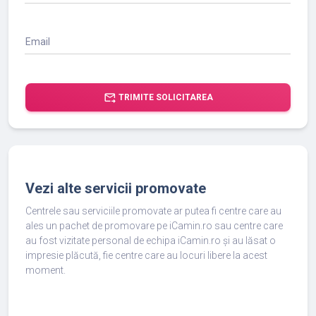
Email
forward_to_inbox
TRIMITE SOLICITAREA
Vezi alte servicii promovate
Centrele sau serviciile promovate ar putea fi centre care au
ales un pachet de promovare pe iCamin.ro sau centre care
au fost vizitate personal de echipa iCamin.ro și au lăsat o
impresie plăcută, fie centre care au locuri libere la acest
moment.