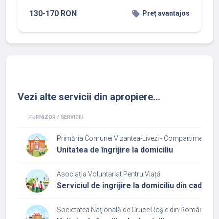
130-170 RON
local_offer
Preț avantajos
Vezi alte servicii din apropiere...
FURNIZOR / SERVICIU
Primăria Comunei Vizantea-Livezi - Compartiment de 
Unitatea de îngrijire la domiciliu
Asociația Voluntariat Pentru Viață
Serviciul de îngrijire la domiciliu din cadrul 
Societatea Naţională de Cruce Roşie din România Fil