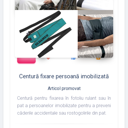
add_shopping_cart
127
133
175
favorite
thumb_up
shopping_basket
Centură fixare persoană imobilizată
Articol promovat
Centură pentru fixarea în fotoliu rulant sau în
pat a persoanelor imobilizate pentru a preveni
căderile accidentale sau rostogolirile din pat.