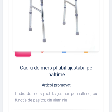
add_shopping_cart
427
533
375
favorite
thumb_up
shopping_basket
Cadru de mers pliabil ajustabil pe
înălțime
Articol promovat
Cadru de mers pliabil, ajustabil pe inaltime, cu
functie de pășitor, din aluminiu