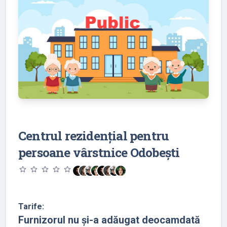
Centrul rezidențial pentru
persoane vârstnice Odobești
star_outline
star_outline
star_outline
star_outline
star_outline
Tarife:
Furnizorul nu și-a adăugat deocamdată