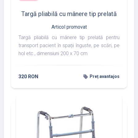
Targă pliabilă cu mânere tip prelată
Articol promovat
Targă pliabilă cu mânere tip prelată pentru
transport pacient în spații înguste, pe scări, pe
hol etc., dimensiuni 200 x 70 cm
320 RON
local_offer
Preț avantajos