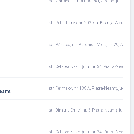
sat Gârcina, punct Frăsinel, Gîrcina, jud.Neam
str. Petru Rareș, nr. 203, sat Bistrița, Alexand
sat Văratec, str. Veronica Micle, nr. 29, Agapi
str. Cetatea Neamțului, nr. 34, Piatra-Neamț, 
str. Fermelor, nr. 139 A, Piatra-Neamț, jud.Ne
Neamț
str. Dimitrie Ernici, nr. 3, Piatra-Neamț, jud.Ne
str. Cetatea Neamțului, nr. 34, Piatra-Neamț, 