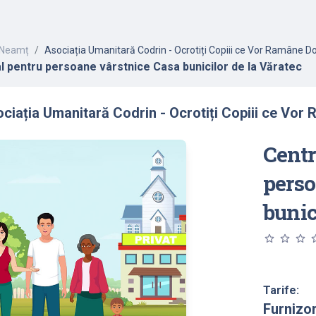
Neamț
Asociația Umanitară Codrin - Ocrotiți Copiii ce Vor Ramâne Do
al pentru persoane vârstnice Casa bunicilor de la Văratec
ciația Umanitară Codrin - Ocrotiți Copiii ce Vor
Centr
perso
bunic
star_outline
star_outline
star_outline
star_o
Tarife:
Furnizo