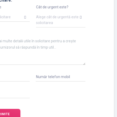
citare:
e
Cât de urgent este?
licitare
Alege cât de urgentă este
solicitarea
Număr telefon mobil
RIMITE