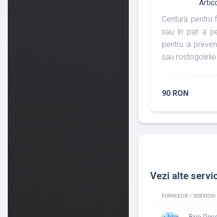
Artic
Centură pentru f
sau în pat a pe
pentru a preven
sau rostogolirile
90 RON
Vezi alte servic
FURNIZOR / SERVICIU