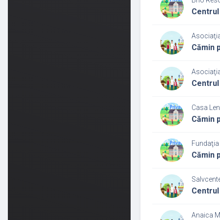
Brio Reso
Centrul
Asociaţi
Cămin p
Asociaţi
Centrul
Casa Lena
Cămin p
Fundaţia
Cămin p
Salvcente
Centrul
Anaica M