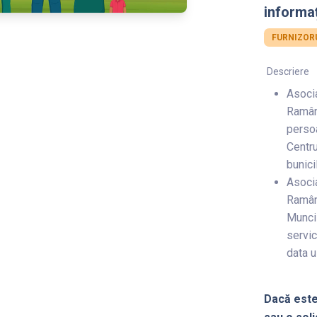
informaț
FURNIZORU
Descriere
Asocia
Ramâne
persoa
Centru
bunici
Asocia
Ramâne
Muncii
servic
data u
Dacă este