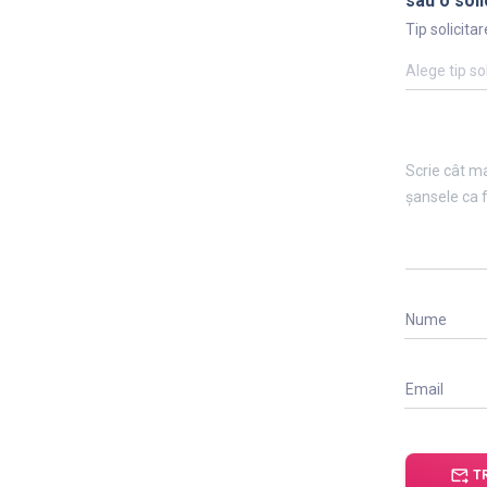
sau o soli
Tip solicitar
Alege tip so
Nume
Email
forward_to_inbox
T