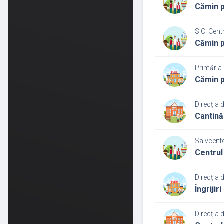
Cămin p
S.C. Cent
Cămin p
Primăria 
Cămin p
Direcţia 
Cantină
Salvcente
Centrul
Direcţia 
Îngrijir
Direcția 