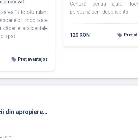
ol promovat
Centură pentru ajutor loc
persoană semidependentă
ixarea în fotoliu rulant
rsoanelor imobilizate
i căderile accidentale
120 RON
local_offer
Preț s
 din pat.
local_offer
Preț avantajos
ii din apropiere...