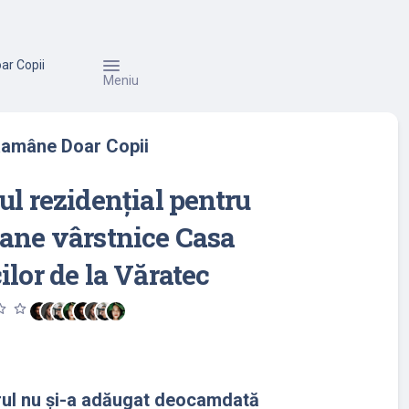
ar Copii
Meniu
 Ramâne Doar Copii
ul rezidențial pentru
ane vârstnice Casa
ilor de la Văratec
utline
star_outline
rul nu și-a adăugat deocamdată