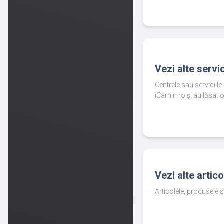
Vezi alte servi
Centrele sau serviciil
iCamin.ro și au lăsat o
Vezi alte artic
Articolele, produsele s