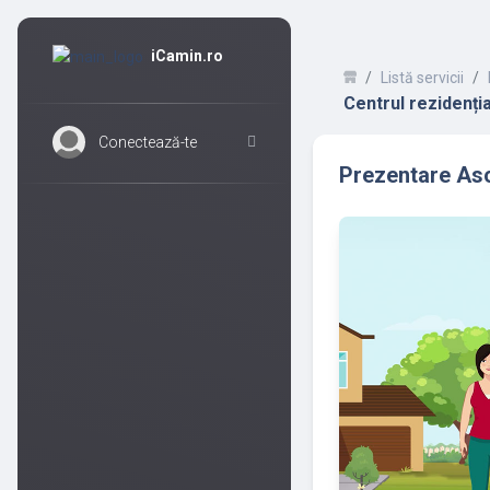
iCamin.ro
Listă servicii
Centrul rezidenți
Conectează-te
Prezentare Aso