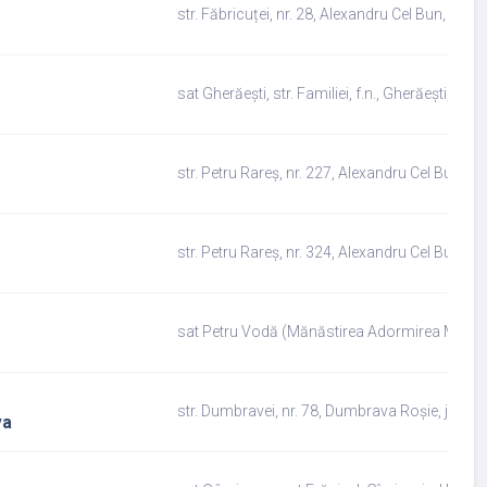
str. Făbricuței, nr. 28, Alexandru Cel Bun, jud
sat Gherăești, str. Familiei, f.n., Gherăești, jud
str. Petru Rareș, nr. 227, Alexandru Cel Bun, j
str. Petru Rareș, nr. 324, Alexandru Cel Bun, j
sat Petru Vodă (Mănăstirea Adormirea Maicii 
str. Dumbravei, nr. 78, Dumbrava Roșie, jud.
va