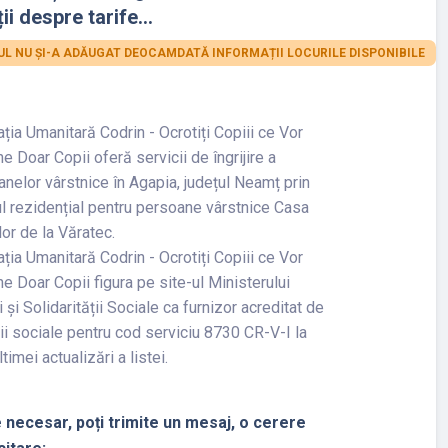
ii despre tarife...
L NU ȘI-A ADĂUGAT DEOCAMDATĂ INFORMAȚII LOCURILE DISPONIBILE
ția Umanitară Codrin - Ocrotiți Copiii ce Vor
 Doar Copii oferă servicii de îngrijire a
nelor vârstnice în Agapia, județul Neamț prin
l rezidențial pentru persoane vârstnice Casa
lor de la Văratec.
ția Umanitară Codrin - Ocrotiți Copiii ce Vor
 Doar Copii figura pe site-ul Ministerului
 și Solidarității Sociale ca furnizor acreditat de
ii sociale pentru cod serviciu 8730 CR-V-I la
ltimei actualizări a listei.
 necesar, poți trimite un mesaj, o cerere