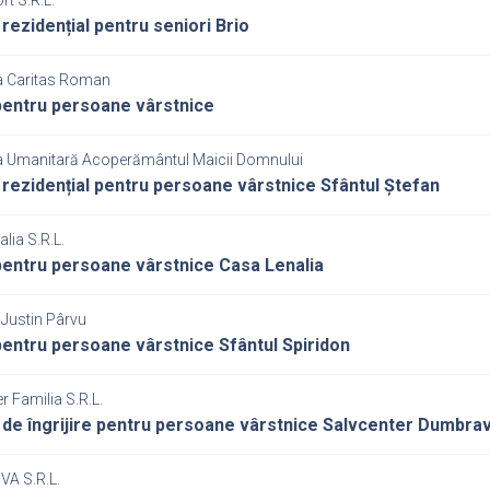
rt S.R.L.
 rezidențial pentru seniori Brio
a Caritas Roman
entru persoane vârstnice
a Umanitară Acoperământul Maicii Domnului
 rezidențial pentru persoane vârstnice Sfântul Ștefan
lia S.R.L.
entru persoane vârstnice Casa Lenalia
 Justin Pârvu
entru persoane vârstnice Sfântul Spiridon
r Familia S.R.L.
 de îngrijire pentru persoane vârstnice Salvcenter Dumbra
VA S.R.L.