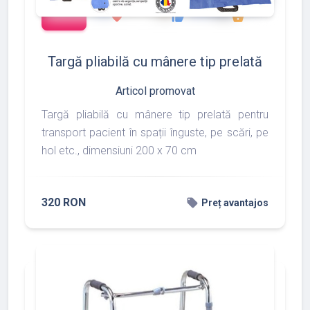
add_shopping_cart
288
497
783
favorite
thumb_up
shopping_basket
Targă pliabilă cu mânere tip prelată
Articol promovat
Targă pliabilă cu mânere tip prelată pentru
transport pacient în spații înguste, pe scări, pe
hol etc., dimensiuni 200 x 70 cm
320 RON
local_offer
Preț avantajos