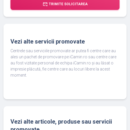
forward_to_inbox
TRIMITE SOLICITAREA
Vezi alte servicii promovate
Centrele sau serviciile promovate ar putea fi centre care au
ales un pachet de promovare pe iCamin.ro sau centre care
au fost vizitate personal de echipa iCamin.ro și au lăsat o
impresie plăcută, fie centre care au locuri libere la acest
moment.
Vezi alte articole, produse sau servicii
promovate