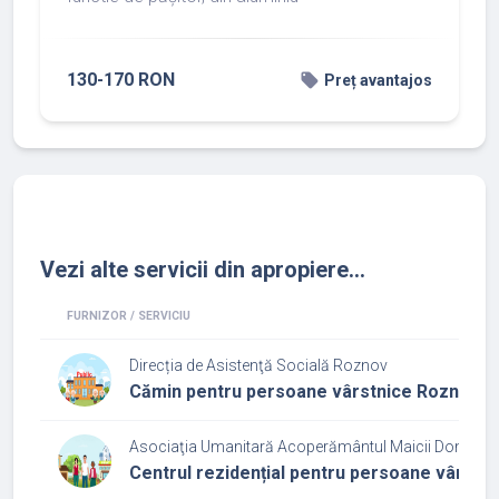
130-170 RON
local_offer
Preț avantajos
Vezi alte servicii din apropiere...
FURNIZOR / SERVICIU
Direcția de Asistenţă Socială Roznov
Cămin pentru persoane vârstnice Roznov
Asociaţia Umanitară Acoperământul Maicii Domnulu
Centrul rezidențial pentru persoane vârstn