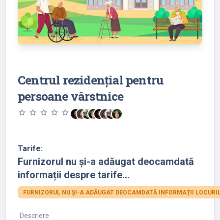
Centrul rezidențial pentru
persoane vârstnice
star_outline
star_outline
star_outline
star_outline
star_outline
Tarife:
Furnizorul nu și-a adăugat deocamdată
informații despre tarife...
FURNIZORUL NU ȘI-A ADĂUGAT DEOCAMDATĂ INFORMAȚII LOCURIL
Descriere