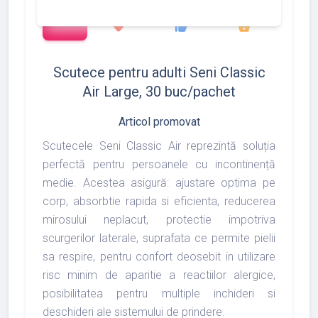
add_shopping_cart
1372
1493
1975
favorite
thumb_up
shopping_basket
Scutece pentru adulti Seni Classic
Air Large, 30 buc/pachet
Articol promovat
Scutecele Seni Classic Air reprezintă soluția
perfectă pentru persoanele cu incontinență
medie. Acestea asigură: ajustare optima pe
corp, absorbtie rapida si eficienta, reducerea
mirosului neplacut, protectie impotriva
scurgerilor laterale, suprafata ce permite pielii
sa respire, pentru confort deosebit in utilizare
risc minim de aparitie a reactiilor alergice,
posibilitatea pentru multiple inchideri si
deschideri ale sistemului de prindere.