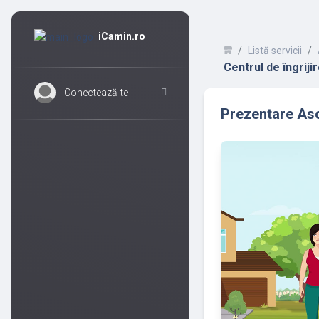
iCamin.ro
Listă servicii
Centrul de îngriji
Conectează-te
Prezentare Aso