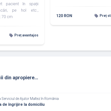
rt pacient în spații
cări, pe hol etc.,
120 RON
local_offer
Preț s
x 70 cm
local_offer
Preț avantajos
ii din apropiere...
 Serviciul de Ajutor Maltez în România
 de îngrijire la domiciliu