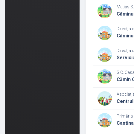
Matias S.
Căminul
Direcţia 
Căminul
Direcţia 
Servici
S.C. Cas
Cămin 
Asociaţia
Centrul 
Primăria 
Cantina