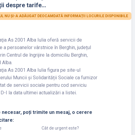
ii despre tarife...
L NU ȘI-A ADĂUGAT DEOCAMDATĂ INFORMAȚII LOCURILE DISPONIBILE
ţia As 2001 Alba Iulia oferă servicii de
ire a persoanelor vârstnice în Berghin, județul
rin Centrul de îngrijire la domiciliu Berghin,
l Alba.
ţia As 2001 Alba Iulia figura pe site-ul
erului Muncii și Solidarității Sociale ca furnizor
tat de servicii sociale pentru cod serviciu
D-I la data ultimei actualizări a listei.
 necesar, poți trimite un mesaj, o cerere
citare:
e
Cât de urgent este?