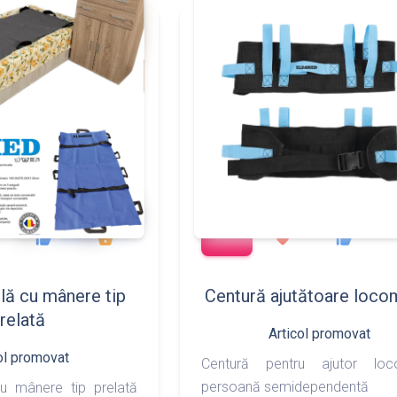
add_shopping_cart
497
783
90
170
thumb_up
shopping_basket
favorite
thumb_up
ilă cu mânere tip
Centură ajutătoare loco
relată
Articol promovat
ol promovat
Centură pentru ajutor loc
persoană semidependentă
cu mânere tip prelată