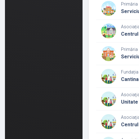
Primăria 
Servici
Asociația
Centrul
Primăria 
Serviciu
Fundația 
Cantina
Asociaţia
Unitate 
Asociaţia
Centrul 