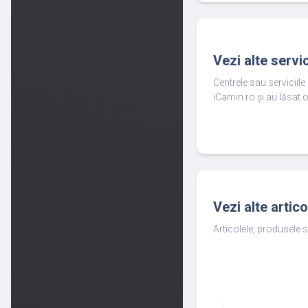
Vezi alte servi
Centrele sau serviciil
iCamin.ro și au lăsat o
Vezi alte artic
Articolele, produsele s