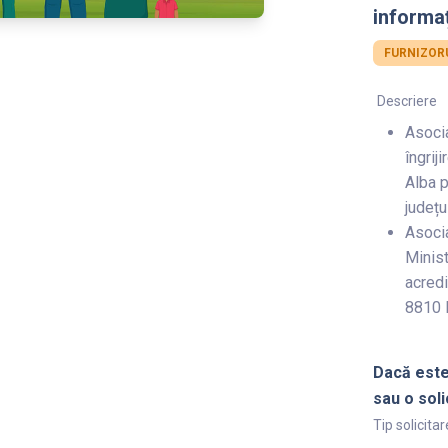
informaț
FURNIZORU
Descriere
Asocia
îngrij
Alba p
județu
Asocia
Minist
acredi
8810 I
Dacă este
sau o soli
Tip solicitar