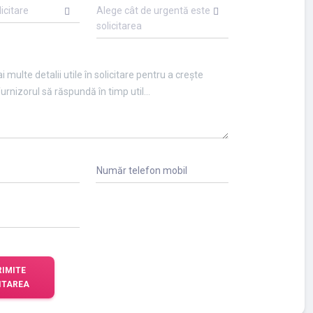
licitare
Alege cât de urgentă este
solicitarea
Număr telefon mobil
RIMITE
ITAREA