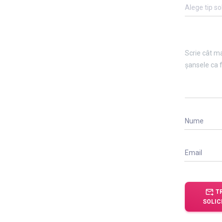
Alege tip so
Nume
Email
forward_to_inbox
T
SOLIC