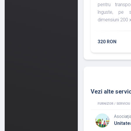
pentru transpo
înguste, pe s
dimensiuni 200 
320 RON
Vezi alte servic
FURNIZOR / SERVICIU
Asociaţia
Unitatea