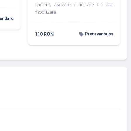
pacient, așezare / ridicare din pat,
mobilizare.
tandard
110 RON
local_offer
Preț avantajos