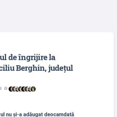
ul de îngrijire la
iliu Berghin, județul
utline
star_outline
rul nu și-a adăugat deocamdată