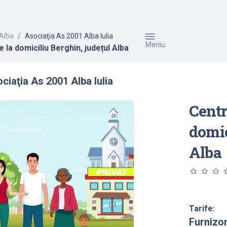
Alba
Asociaţia As 2001 Alba Iulia
Meniu
re la domiciliu Berghin, județul Alba
ciaţia As 2001 Alba Iulia
Centr
domic
Alba
star_outline
star_outline
star_outline
star_o
Tarife:
Furnizo