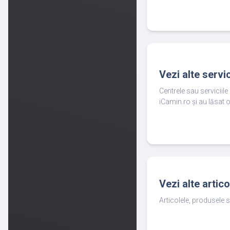
Vezi alte servi
Centrele sau serviciil
iCamin.ro și au lăsat o
Vezi alte artic
Articolele, produsele s