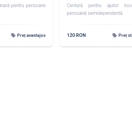
inară pentru persoane
Centură pentru ajutor loc
persoană semidependentă
120 RON
local_offer
local_offer
Preț avantajos
Preț s