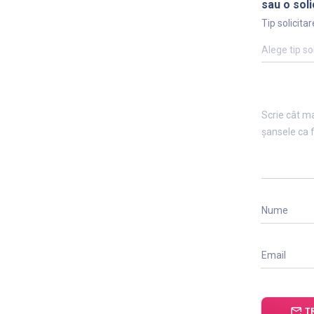
sau o soli
Tip solicitar
Alege tip so
Nume
Email
forward_to_inbox
T