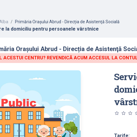
Alba
Primăria Orașului Abrud - Direcția de Asistenţă Socială
ire la domiciliu pentru persoanele vârstnice
ăria Orașului Abrud - Direcția de Asistenţă Socia
 ACESTUI CENTRU? REVENDICĂ ACUM ACCESUL LA CONTUL 
Servi
domic
vârst
star_outline
star_outline
star_outline
star_o
Tarife: