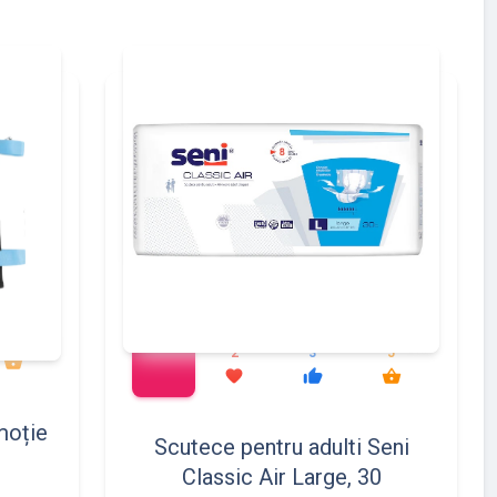
add_shopping_cart
137
149
197
217
2
3
5
shopping_basket
favorite
thumb_up
shopping_basket
moție
Scutece pentru adulti Seni
Classic Air Large, 30