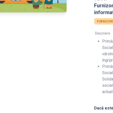
Furnizo
informaț
FURNIZORU
Descriere
Primăr
Social
vârstn
îngrij
Primăr
Social
Solida
social
actuali
Dacă este