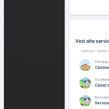
Vezi alte servic
FURNIZOR / SERVICIU
Primăria 
Căminul
Societate
Cămin d
Asociați
Servici