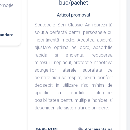
buc/pachet
omoție
Articol promovat
Scutecele Seni Classic Air reprezintă
soluția perfectă pentru persoanele cu
tandard
incontinență medie. Acestea asigură:
ajustare optima pe corp, absorbtie
rapida si eficienta, reducerea
mirosului neplacut, protectie impotriva
scurgerilor laterale, suprafata ce
permite pielii sa respire, pentru confort
deosebit in utilizare risc minim de
aparitie a reactiilor alergice,
posibilitatea pentru multiple inchideri si
deschideri ale sistemului de prindere.
79-95 RON
local_offer
Preț avantajos