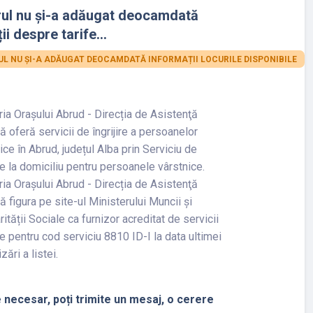
rul nu și-a adăugat deocamdată
ii despre tarife...
L NU ȘI-A ADĂUGAT DEOCAMDATĂ INFORMAȚII LOCURILE DISPONIBILE
ia Orașului Abrud - Direcția de Asistenţă
ă oferă servicii de îngrijire a persoanelor
ice în Abrud, județul Alba prin Serviciu de
ire la domiciliu pentru persoanele vârstnice.
ia Orașului Abrud - Direcția de Asistenţă
ă figura pe site-ul Ministerului Muncii și
rității Sociale ca furnizor acreditat de servicii
e pentru cod serviciu 8810 ID-I la data ultimei
zări a listei.
 necesar, poți trimite un mesaj, o cerere