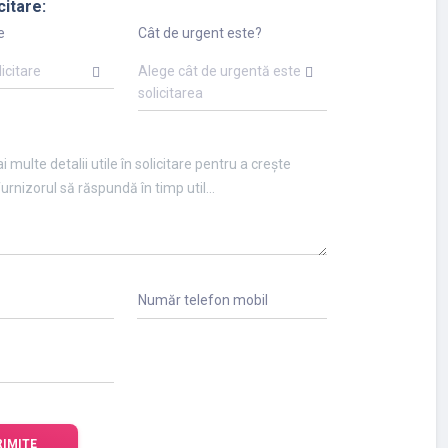
citare:
e
Cât de urgent este?
licitare
Alege cât de urgentă este
solicitarea
Număr telefon mobil
RIMITE