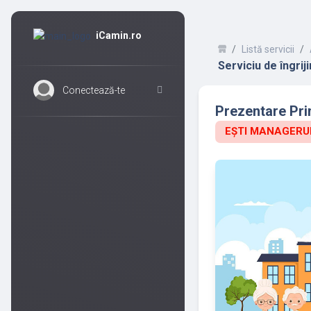
iCamin.ro
Listă servicii
Serviciu de îngrij
Conectează-te
Prezentare Prim
EȘTI MANAGERUL