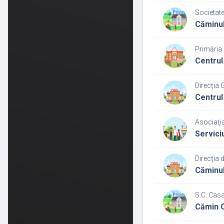
Societate
Căminul
Primăria
Centrul 
Direcția 
Centrul
Asociaţi
Serviciu
Direcţia 
Căminul
S.C. Cas
Cămin 