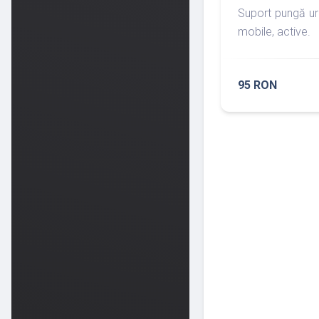
Suport pungă ur
mobile, active.
95 RON