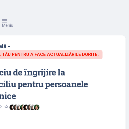
Meniu
lă -
TĂU PENTRU A FACE ACTUALIZĂRILE DORITE.
ciu de îngrijire la
iliu pentru persoanele
nice
utline
star_outline