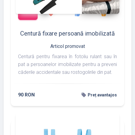
add_shopping_cart
127
133
175
favorite
thumb_up
shopping_basket
Centură fixare persoană imobilizată
Articol promovat
Centură pentru fixarea în fotoliu rulant sau în
pat a persoanelor imobilizate pentru a preveni
căderile accidentale sau rostogolirile din pat.
90 RON
local_offer
Preț avantajos