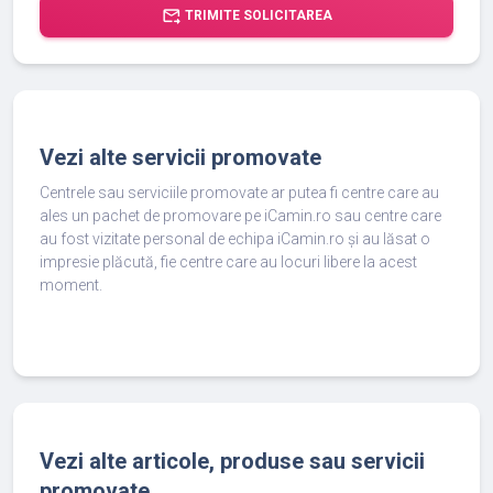
forward_to_inbox
TRIMITE SOLICITAREA
Vezi alte servicii promovate
Centrele sau serviciile promovate ar putea fi centre care au
ales un pachet de promovare pe iCamin.ro sau centre care
au fost vizitate personal de echipa iCamin.ro și au lăsat o
impresie plăcută, fie centre care au locuri libere la acest
moment.
Vezi alte articole, produse sau servicii
promovate