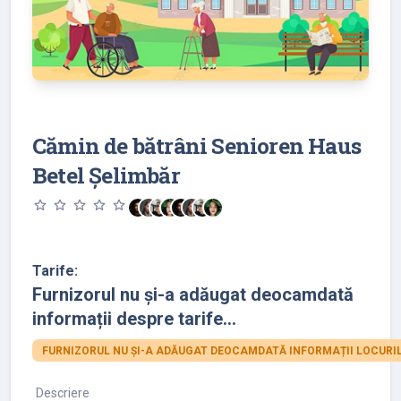
Cămin de bătrâni Senioren Haus
Betel Șelimbăr
star_outline
star_outline
star_outline
star_outline
star_outline
Tarife:
Furnizorul nu și-a adăugat deocamdată
informații despre tarife...
FURNIZORUL NU ȘI-A ADĂUGAT DEOCAMDATĂ INFORMAȚII LOCURIL
Descriere