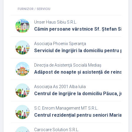
FURNIZOR / SERVICIU
Unser Haus Sibiu S.R.L.
Cămin persoane vârstnice Sf. Ștefan Sibiu
Asociaţia Phoenix Speranţa
Serviciul de îngrijiri la domiciliu pentru pe
Direcţia de Asistenţă Socială Mediaș
Adăpost de noapte și asistență de reinserț
Asociaţia As 2001 Alba Iulia
Centrul de îngrijire la domiciliu Păuca, județu
S.C. Enrom Management MT S.R.L.
Centrul rezidențial pentru seniori Maria-Th
Carocare Solution S.R.L.