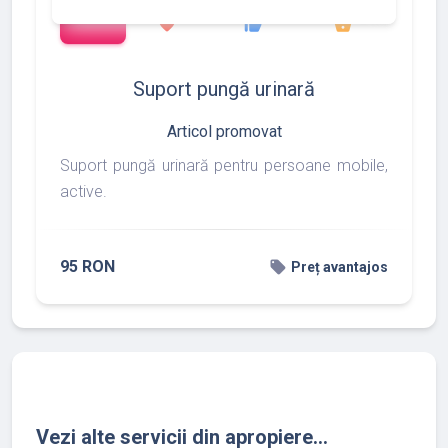
add_shopping_cart
97
275
877
favorite
thumb_up
shopping_basket
Suport pungă urinară
Articol promovat
Suport pungă urinară pentru persoane mobile,
active.
95 RON
local_offer
Preț avantajos
Vezi alte servicii din apropiere...