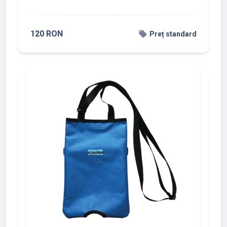
120 RON
local_offer
Preț standard