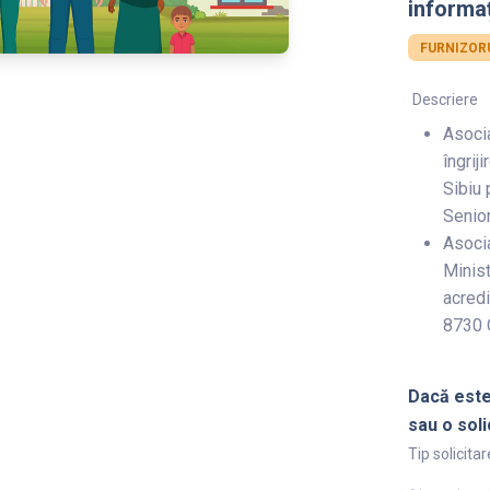
informaț
FURNIZORU
Descriere
Asocia
îngrij
Sibiu 
Senior
Asocia
Minist
acredi
8730 C
Dacă este
sau o soli
Tip solicitar