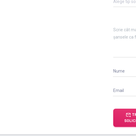
Alege tip so
Nume
Email
forward_to_inbox
T
SOLIC