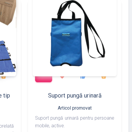
add_shopping_cart
783
97
275
877
shopping_basket
favorite
thumb_up
shopping_basket
 tip
Suport pungă urinară
Articol promovat
Suport pungă urinară pentru persoane
mobile, active.
prelată