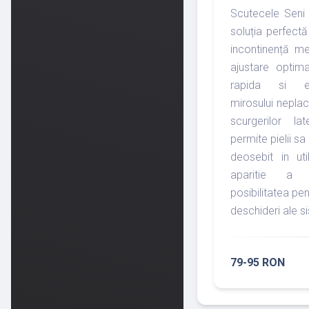
Scutecele Seni 
soluția perfect
incontinență me
ajustare optim
rapida si ef
mirosului neplac
scurgerilor la
permite pielii sa
deosebit in ut
aparitie a re
posibilitatea pen
deschideri ale s
79-95 RON