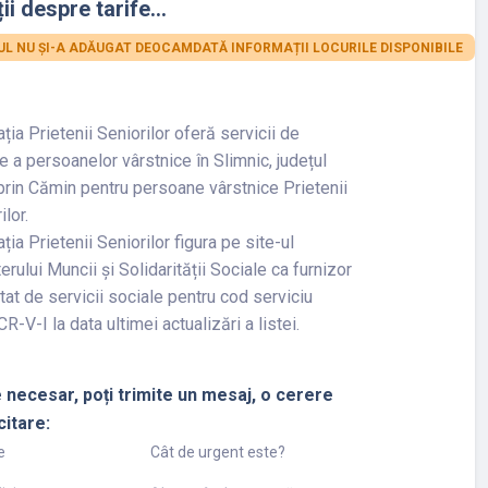
ii despre tarife...
L NU ȘI-A ADĂUGAT DEOCAMDATĂ INFORMAȚII LOCURILE DISPONIBILE
ția Prietenii Seniorilor oferă servicii de
ire a persoanelor vârstnice în Slimnic, județul
prin Cămin pentru persoane vârstnice Prietenii
ilor.
ția Prietenii Seniorilor figura pe site-ul
erului Muncii și Solidarității Sociale ca furnizor
tat de servicii sociale pentru cod serviciu
R-V-I la data ultimei actualizări a listei.
 necesar, poți trimite un mesaj, o cerere
citare:
e
Cât de urgent este?