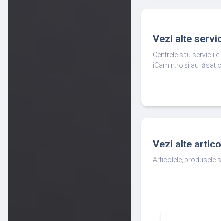
Vezi alte servi
Centrele sau serviciil
iCamin.ro și au lăsat o
Vezi alte artic
Articolele, produsele s