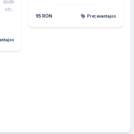
spații
 etc.,
95 RON
local_offer
Preț avantajos
antajos