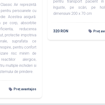
pentru transport pacient în 
Classic Air reprezintă
înguste, pe scări, pe hol
ă pentru persoanele cu
dimensiuni 200 x 70 cm
die. Acestea asigură:
a pe corp, absorbtie
icienta, reducerea
320 RON
local_offer
Preț av
ut, protectie impotriva
terale, suprafata ce
 respire, pentru confort
ilizare risc minim de
actiilor alergice,
tru multiple inchideri si
istemului de prindere.
local_offer
Preț avantajos