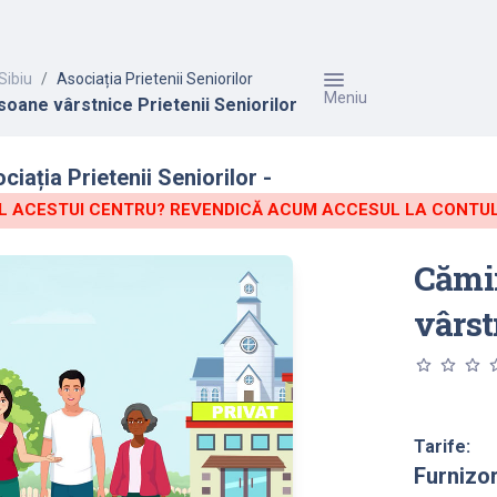
Sibiu
Asociația Prietenii Seniorilor
Meniu
oane vârstnice Prietenii Seniorilor
iația Prietenii Seniorilor -
 ACESTUI CENTRU? REVENDICĂ ACUM ACCESUL LA CONTUL 
Cămi
vârst
star_outline
star_outline
star_outline
star_o
Tarife:
Furnizo