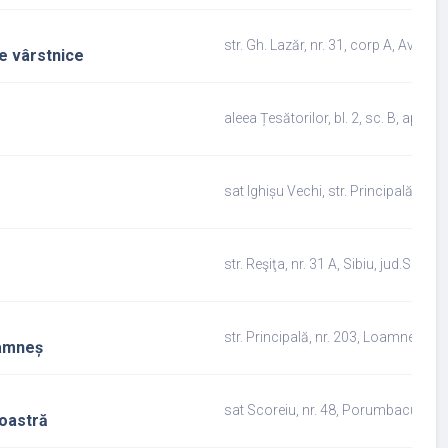
str. Gh. Lazăr, nr. 31, corp A, Avrig, j
ne vârstnice
aleea Țesătorilor, bl. 2, sc. B, ap. 11,
sat Ighișu Vechi, str. Principală, nr. 1
str. Reşiţa, nr. 31 A, Sibiu, jud.Sibiu
str. Principală, nr. 203, Loamneș, jud
oamneș
sat Scoreiu, nr. 48, Porumbacu de Jo
noastră