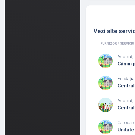
Vezi alte servic
FURNIZOR / SERVICIU
Asociaţi
Cămin p
Fundaţia
Centrul
Asociaţia
Centrul
Carocare 
Unitate