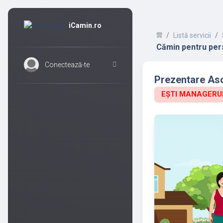
iCamin.ro
Listă servicii
Cămin pentru pers
Conectează-te
Prezentare Asoc
EȘTI MANAGERUL