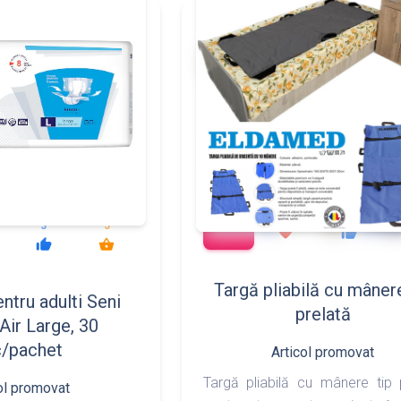
149
197
add_shopping_cart
288
497
3
5
favorite
thumb_up
thumb_up
shopping_basket
Targă pliabilă cu mânere
ntru adulti Seni
prelată
Air Large, 30
c/pachet
Articol promovat
Targă pliabilă cu mânere tip 
ol promovat