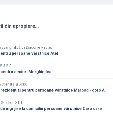
ii din apropiere...
a Evanghelică de Diaconie Mediaş
entru persoane vârstnice Ațel
 B & B Adept
 pentru seniori Merghindeal
 Cornelia şi Bobu
 rezidențial pentru persoane vârstnice Marpod - corp A
Solution S.R.L.
 de îngrijire la domiciliu persoane vârstnice Caro care