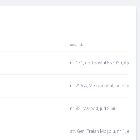
ADRESĂ
nr. 171, cod poștal 557020, Ațel, jud
nr. 226 A, Merghindeal, jud.Sibiu
nr. 83, Marpod, jud.Sibiu
str. Gen. Traian Moșoiu, nr. 1, et. 1, i