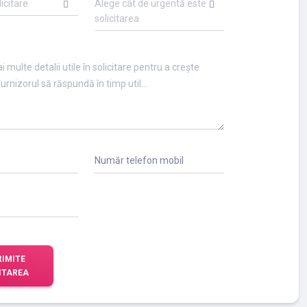
licitare
Alege cât de urgentă este
solicitarea
Număr telefon mobil
RIMITE
ITAREA