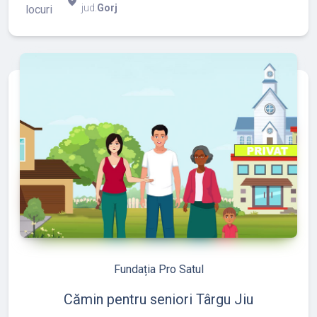
place
jud.
Gorj
locuri
refresh
edit
Fundația Pro Satul
Cămin pentru seniori Târgu Jiu