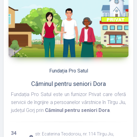
refresh
edit
Fundația Pro Satul
Căminul pentru seniori Dora
Fundația Pro Satul este un furnizor Privat care oferă
servicii de îngrijire a persoanelor vârstnice în Tîrgu Jiu,
județul Gorj prin
Căminul pentru seniori Dora
.
34
str. Ecaterina Teodoroiu, nr. 114 Tîrgu Jiu,