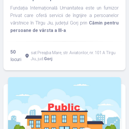
Fundația Internațională Umanitatea este un furnizor
Privat care oferă servicii de îngrijire a persoanelor
vârstnice în Tîrgu Jiu, județul Gorj prin
Cămin pentru
persoane de vârsta a III-a
.
50
sat Preajba Mare, str. Aviatorilor, nr. 101 A Tîrgu
place
Jiu, jud.
Gorj
locuri