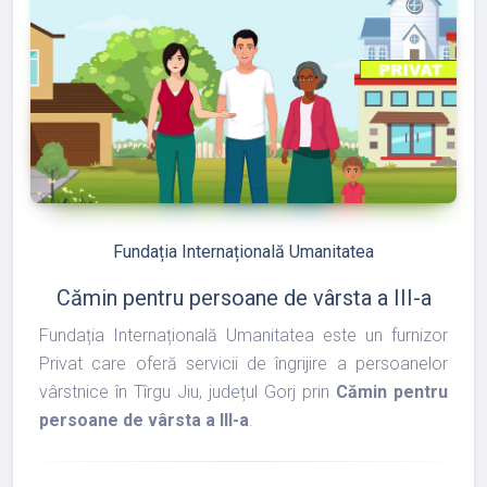
refresh
edit
Fundația Internațională Umanitatea
Cămin pentru persoane de vârsta a III-a
Fundația Internațională Umanitatea este un furnizor
Privat care oferă servicii de îngrijire a persoanelor
vârstnice în Tîrgu Jiu, județul Gorj prin
Cămin pentru
persoane de vârsta a III-a
.