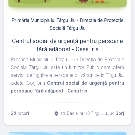
refresh
edit
Primăria Municipiului Târgu Jiu - Direcția de Protecție
Socială Târgu Jiu
Centrul social de urgență pentru persoane
fără adăpost - Casa Iris
Primăria Municipiului Târgu Jiu - Direcția de Protecție
Socială Târgu Jiu este un furnizor Public care oferă
servicii de îngrijire a persoanelor vârstnice în Tîrgu Jiu,
județul Gorj prin
Centrul social de urgență pentru
persoane fără adăpost - Casa Iris
.
32
locuri
place
str. Dacia, nr. 13 Tîrgu Jiu, jud.
Gorj