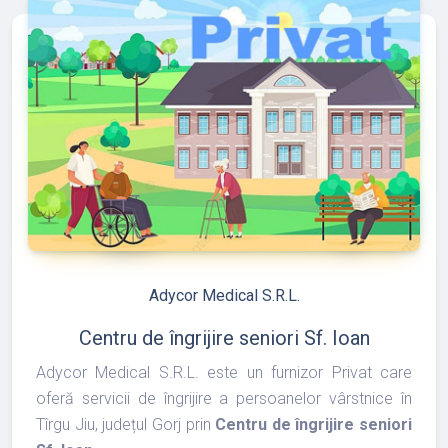
refresh
edit
Adycor Medical S.R.L.
Centru de îngrijire seniori Sf. Ioan
Adycor Medical S.R.L. este un furnizor Privat care
oferă servicii de îngrijire a persoanelor vârstnice în
Tîrgu Jiu, județul Gorj prin
Centru de îngrijire seniori