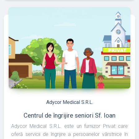
refresh
edit
Adycor Medical S.R.L.
Centrul de îngrijire seniori Sf. Ioan
Adycor Medical S.R.L. este un furnizor Privat care
oferă servicii de îngrijire a persoanelor vârstnice în