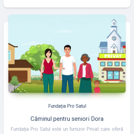
refresh
edit
Fundația Pro Satul
Căminul pentru seniori Dora
Fundația Pro Satul este un furnizor Privat care oferă