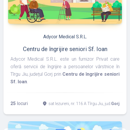
refresh
edit
Adycor Medical S.R.L.
Centru de îngrijire seniori Sf. Ioan
Adycor Medical S.R.L. este un furnizor Privat care
oferă servicii de îngrijire a persoanelor vârstnice în
Tîrgu Jiu, județul Gorj prin
Centru de îngrijire seniori
Sf. Ioan
.
25
locuri
place
sat Iezureni, nr. 116 A Tîrgu Jiu, jud.
Gorj