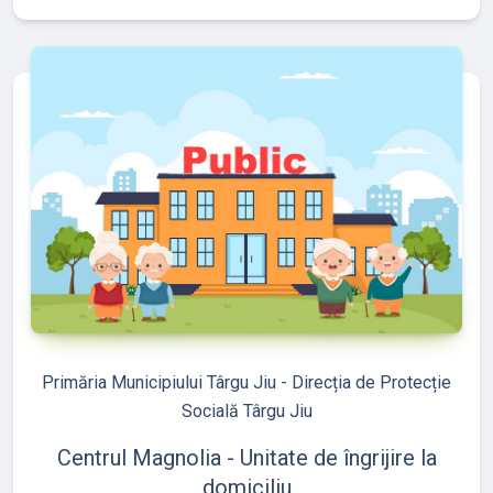
refresh
edit
Primăria Municipiului Târgu Jiu - Direcția de Protecție
Socială Târgu Jiu
Centrul Magnolia - Unitate de îngrijire la
domiciliu