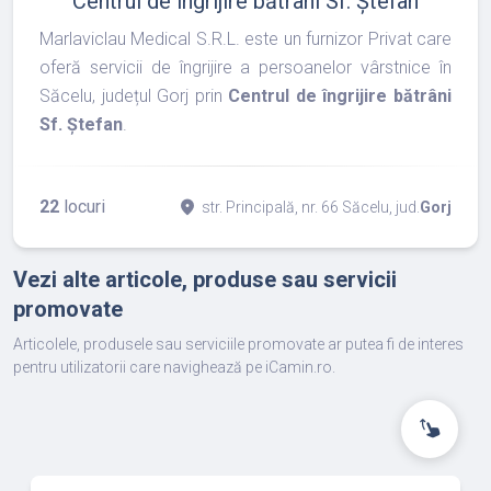
Centrul de îngrijire bătrâni Sf. Ștefan
Marlaviclau Medical S.R.L. este un furnizor Privat care
oferă servicii de îngrijire a persoanelor vârstnice în
Săcelu, județul Gorj prin
Centrul de îngrijire bătrâni
Sf. Ștefan
.
22
locuri
place
str. Principală, nr. 66 Săcelu, jud.
Gorj
Vezi alte articole, produse sau servicii
promovate
Articolele, produsele sau serviciile promovate ar putea fi de interes
pentru utilizatorii care navighează pe iCamin.ro.
swipe_up