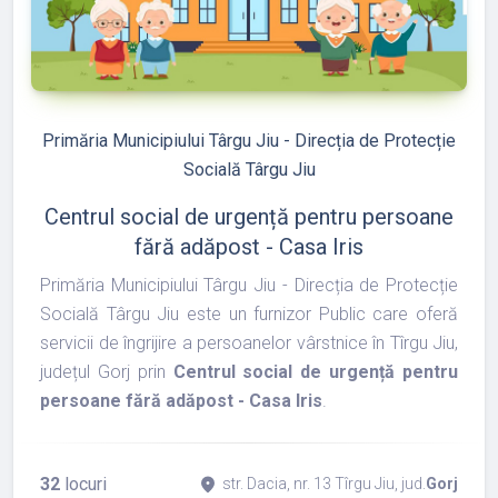
refresh
edit
Primăria Municipiului Târgu Jiu - Direcția de Protecție
Socială Târgu Jiu
Centrul social de urgență pentru persoane
fără adăpost - Casa Iris
Primăria Municipiului Târgu Jiu - Direcția de Protecție
Socială Târgu Jiu este un furnizor Public care oferă
servicii de îngrijire a persoanelor vârstnice în Tîrgu Jiu,
județul Gorj prin
Centrul social de urgență pentru
persoane fără adăpost - Casa Iris
.
32
locuri
place
str. Dacia, nr. 13 Tîrgu Jiu, jud.
Gorj