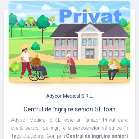
refresh
edit
Adycor Medical S.R.L.
Centrul de îngrijire seniori Sf. Ioan
Adycor Medical S.R.L. este un furnizor Privat care
oferă servicii de îngrijire a persoanelor vârstnice în
Tîrgu Jiu, județul Gorj prin
Centrul de îngrijire seniori