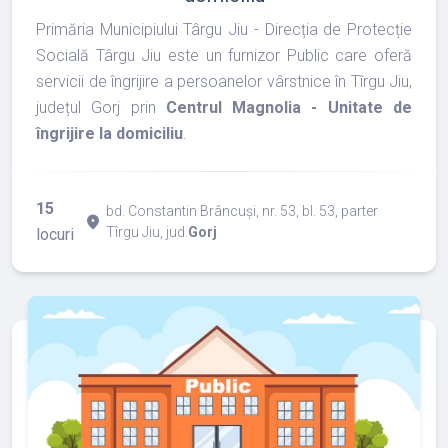
Primăria Municipiului Târgu Jiu - Direcția de Protecție
Socială Târgu Jiu este un furnizor Public care oferă
servicii de îngrijire a persoanelor vârstnice în Tîrgu Jiu,
județul Gorj prin
Centrul Magnolia - Unitate de
îngrijire la domiciliu
.
15
bd. Constantin Brâncuși, nr. 53, bl. 53, parter
place
Tîrgu Jiu, jud.
Gorj
locuri