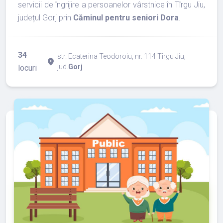
servicii de îngrijire a persoanelor vârstnice în Tîrgu Jiu,
județul Gorj prin
Căminul pentru seniori Dora
.
34
str. Ecaterina Teodoroiu, nr. 114 Tîrgu Jiu,
place
jud.
Gorj
locuri
refresh
edit