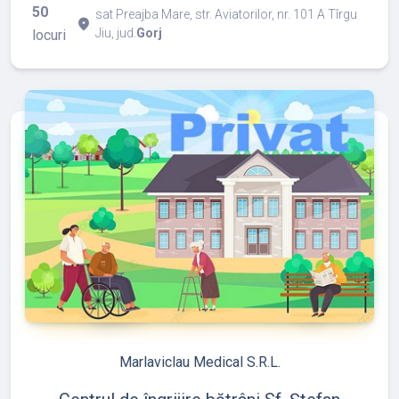
50
sat Preajba Mare, str. Aviatorilor, nr. 101 A Tîrgu
place
Jiu, jud.
Gorj
locuri
refresh
edit
Marlaviclau Medical S.R.L.