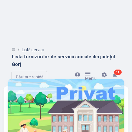
Listă servicii
Lista furnizorilor de servicii sociale din județul
Gorj
UNREAD
11
account_circle
settings
notifications
Căutare rapidă
Meniu