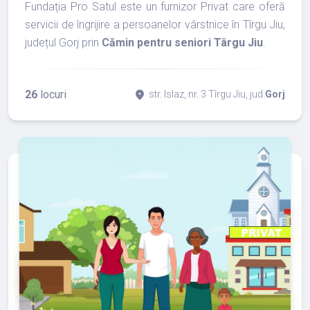
Fundația Pro Satul este un furnizor Privat care oferă
servicii de îngrijire a persoanelor vârstnice în Tîrgu Jiu,
județul Gorj prin
Cămin pentru seniori Târgu Jiu
.
26
locuri
place
str. Islaz, nr. 3 Tîrgu Jiu, jud.
Gorj
refresh
edit