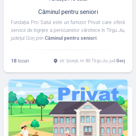
Căminul pentru seniori
Fundația Pro Satul este un furnizor Privat care oferă
servicii de îngrijire a persoanelor vârstnice în Tîrgu Jiu,
județul Gorj prin
Căminul pentru seniori
.
18
locuri
place
str. Șisești, nr. 80 Tîrgu Jiu, jud.
Gorj