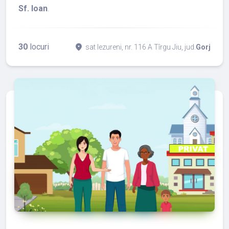
Sf. Ioan
.
30
locuri
place
sat Iezureni, nr. 116 A Tîrgu Jiu, jud.
Gorj
refresh
edit