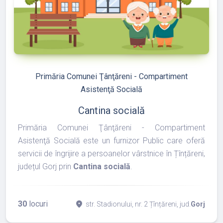
refresh
edit
Primăria Comunei Ţânţăreni - Compartiment
Asistenţă Socială
Cantina socială
Primăria Comunei Ţânţăreni - Compartiment
Asistenţă Socială este un furnizor Public care oferă
servicii de îngrijire a persoanelor vârstnice în Țînțăreni,
județul Gorj prin
Cantina socială
.
30
locuri
place
str. Stadionului, nr. 2 Țînțăreni, jud.
Gorj