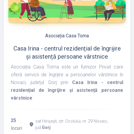
refresh
edit
Asociația Casa Toma
Casa Irina - centrul rezidențial de îngrijire
și asistență persoane vârstnice
Asociația Casa Toma este un furnizor Privat care
oferă servicii de îngrijire a persoanelor vârstnice în
Novaci, județul Gorj prin
Casa Irina - centrul
rezidențial de îngrijire și asistență persoane
vârstnice
.
25
sat Hirișești, str. Ocolului, nr. 29 Novaci,
place
jud.
Gorj
locuri