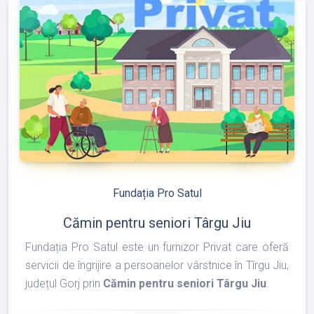
refresh
edit
Fundația Pro Satul
Cămin pentru seniori Târgu Jiu
Fundația Pro Satul este un furnizor Privat care oferă
servicii de îngrijire a persoanelor vârstnice în Tîrgu Jiu,
județul Gorj prin
Cămin pentru seniori Târgu Jiu
.