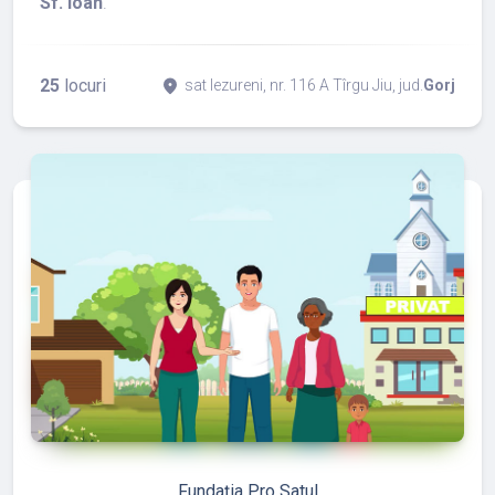
Sf. Ioan
.
25
locuri
place
sat Iezureni, nr. 116 A Tîrgu Jiu, jud.
Gorj
refresh
edit
Fundația Pro Satul