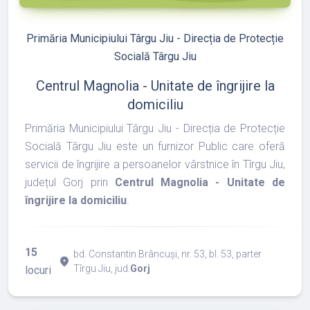
Primăria Municipiului Târgu Jiu - Direcția de Protecție
Socială Târgu Jiu
Centrul Magnolia - Unitate de îngrijire la
domiciliu
Primăria Municipiului Târgu Jiu - Direcția de Protecție
Socială Târgu Jiu este un furnizor Public care oferă
servicii de îngrijire a persoanelor vârstnice în Tîrgu Jiu,
județul Gorj prin
Centrul Magnolia - Unitate de
îngrijire la domiciliu
.
15
bd. Constantin Brâncuși, nr. 53, bl. 53, parter
place
Tîrgu Jiu, jud.
Gorj
locuri