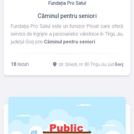
Fundația Pro Satul
Căminul pentru seniori
Fundația Pro Satul este un furnizor Privat care oferă
servicii de îngrijire a persoanelor vârstnice în Tîrgu Jiu,
județul Gorj prin
Căminul pentru seniori
.
18
locuri
place
str. Șisești, nr. 80 Tîrgu Jiu, jud.
Gorj