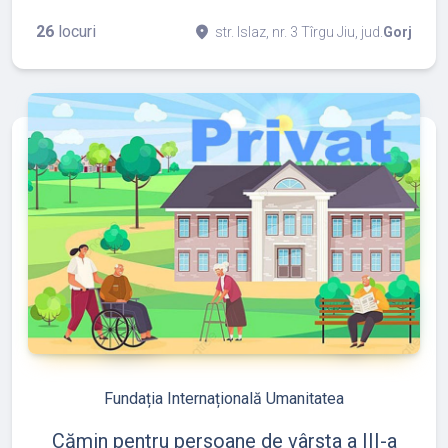
26
locuri
place
str. Islaz, nr. 3 Tîrgu Jiu, jud.
Gorj
refresh
edit
Fundația Internațională Umanitatea
Cămin pentru persoane de vârsta a III-a