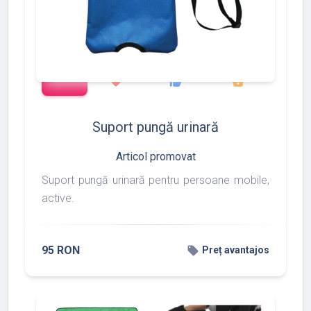
add_shopping_cart
97
275
877
favorite
thumb_up
shopping_basket
Suport pungă urinară
Articol promovat
Suport pungă urinară pentru persoane mobile,
active.
95 RON
local_offer
Preț avantajos