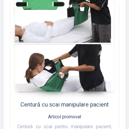
add_shopping_cart
favorite
thumb_up
shopping_basket
86
117
97
Centură cu scai manipulare pacient
Articol promovat
Centură cu scai pentru manipulare pacient,