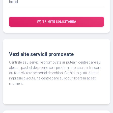
Email
forward_to_inbox
TRIMITE SOLICITAREA
Vezi alte servicii promovate
Centrele sau serviciile promovate ar putea fi centre care au
ales un pachet de promovare pe iCamin.ro sau centre care
au fost vizitate personal de echipa iCamin.ro și au lăsat o
impresie plăcută, fie centre care au locuri libere la acest
moment.