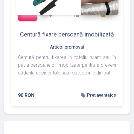
add_shopping_cart
127
133
175
favorite
thumb_up
shopping_basket
Centură fixare persoană imobilizată
Articol promovat
Centură pentru fixarea în fotoliu rulant sau în
pat a persoanelor imobilizate pentru a preveni
căderile accidentale sau rostogolirile din pat.
90 RON
local_offer
Preț avantajos