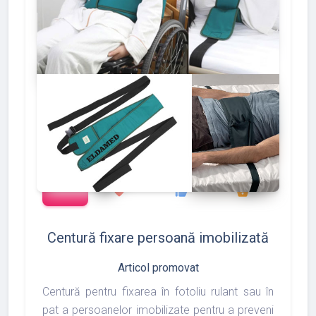
add_shopping_cart
127
133
175
favorite
thumb_up
shopping_basket
Centură fixare persoană imobilizată
Articol promovat
Centură pentru fixarea în fotoliu rulant sau în
pat a persoanelor imobilizate pentru a preveni