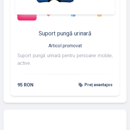
add_shopping_cart
97
275
877
favorite
thumb_up
shopping_basket
Suport pungă urinară
Articol promovat
Suport pungă urinară pentru persoane mobile,
active.
95 RON
local_offer
Preț avantajos