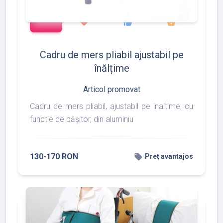
add_shopping_cart
427
533
375
favorite
thumb_up
shopping_basket
Cadru de mers pliabil ajustabil pe
înălțime
Articol promovat
Cadru de mers pliabil, ajustabil pe inaltime, cu
functie de pășitor, din aluminiu
130-170 RON
local_offer
Preț avantajos