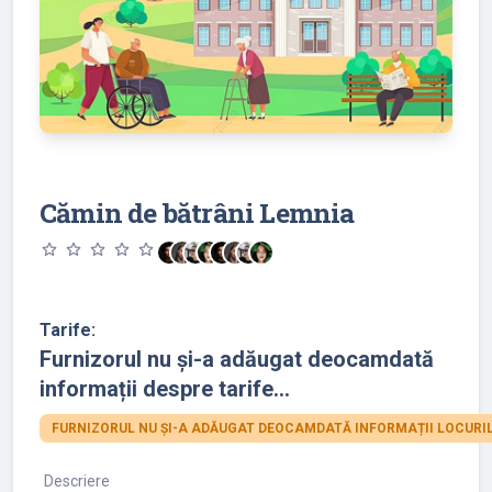
Cămin de bătrâni Lemnia
star_outline
star_outline
star_outline
star_outline
star_outline
Tarife:
Furnizorul nu și-a adăugat deocamdată
informații despre tarife...
FURNIZORUL NU ȘI-A ADĂUGAT DEOCAMDATĂ INFORMAȚII LOCURIL
Descriere