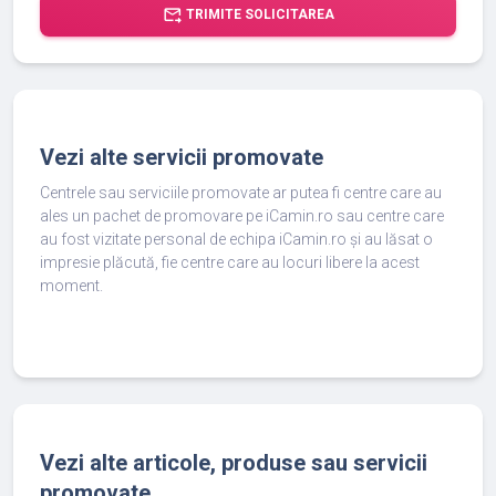
forward_to_inbox
TRIMITE SOLICITAREA
Vezi alte servicii promovate
Centrele sau serviciile promovate ar putea fi centre care au
ales un pachet de promovare pe iCamin.ro sau centre care
au fost vizitate personal de echipa iCamin.ro și au lăsat o
impresie plăcută, fie centre care au locuri libere la acest
moment.
Vezi alte articole, produse sau servicii
promovate