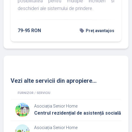
posibilitatea pentru multiple inchideri si
deschideri ale sistemului de prindere.
79-95 RON
local_offer
Preț avantajos
Vezi alte servicii din apropiere...
FURNIZOR / SERVICIU
Asociația Senior Home
Centrul rezidențial de asistență socială cu
Asociația Senior Home