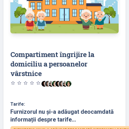
Compartiment îngrijire la
domiciliu a persoanelor
vârstnice
star_outline
star_outline
star_outline
star_outline
star_outline
Tarife:
Furnizorul nu și-a adăugat deocamdată
informații despre tarife...