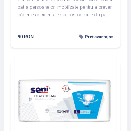
pat a persoanelor imobilizate pentru a preveni
căderile accidentale sau rostogolirile din pat.
90 RON
local_offer
Preț avantajos