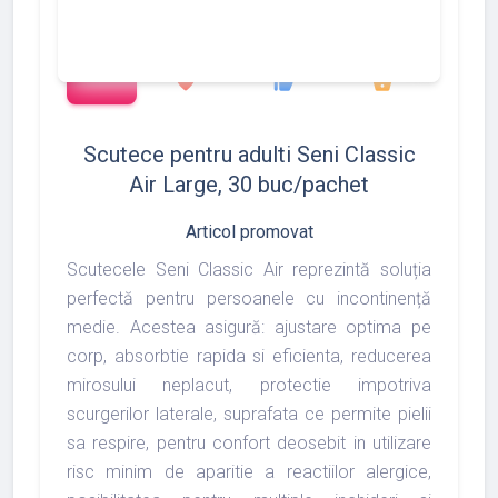
add_shopping_cart
1372
1493
1975
favorite
thumb_up
shopping_basket
Scutece pentru adulti Seni Classic
Air Large, 30 buc/pachet
Articol promovat
Scutecele Seni Classic Air reprezintă soluția
perfectă pentru persoanele cu incontinență
medie. Acestea asigură: ajustare optima pe
corp, absorbtie rapida si eficienta, reducerea
mirosului neplacut, protectie impotriva
scurgerilor laterale, suprafata ce permite pielii
sa respire, pentru confort deosebit in utilizare
risc minim de aparitie a reactiilor alergice,