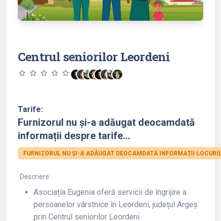
Centrul seniorilor Leordeni
star_outline
star_outline
star_outline
star_outline
star_outline
Tarife:
Furnizorul nu și-a adăugat deocamdată
informații despre tarife...
FURNIZORUL NU ȘI-A ADĂUGAT DEOCAMDATĂ INFORMAȚII LOCURIL
Descriere
Asociația Eugenia oferă servicii de îngrijire a
persoanelor vârstnice în Leordeni, județul Argeș
prin Centrul seniorilor Leordeni.