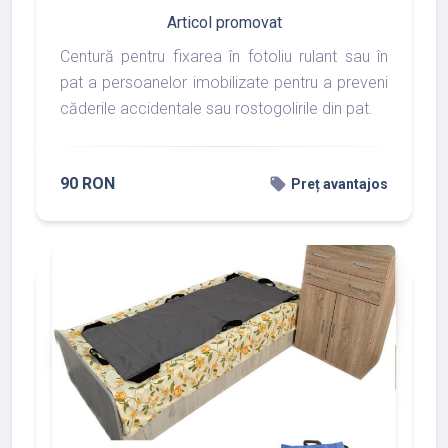
Articol promovat
Centură pentru fixarea în fotoliu rulant sau în
pat a persoanelor imobilizate pentru a preveni
căderile accidentale sau rostogolirile din pat.
90 RON
local_offer
Preț avantajos