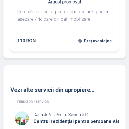
Articol promovat
Centură cu scai pentru manipulare pacient,
așezare / ridicare din pat, mobilizare.
110 RON
local_offer
Preț avantajos
Vezi alte servicii din apropiere...
FURNIZOR / SERVICIU
Casa de Vis Pentru Seniori S.R.L.
Centrul rezidențial pentru persoane vârstni