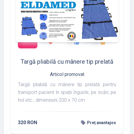
add_shopping_cart
288
497
783
favorite
thumb_up
shopping_basket
Targă pliabilă cu mânere tip prelată
Articol promovat
Targă pliabilă cu mânere tip prelată pentru
transport pacient în spații înguste, pe scări, pe
hol etc., dimensiuni 200 x 70 cm
320 RON
local_offer
Preț avantajos