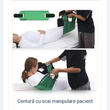
add_shopping_cart
favorite
thumb_up
shopping_basket
86
117
97
Centură cu scai manipulare pacient