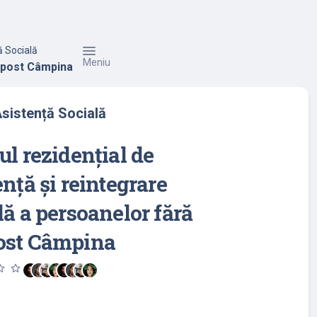
ă Socială
Meniu
dăpost Câmpina
Asistență Socială
ul rezidențial de
ență și reintegrare
lă a persoanelor fără
ost Câmpina
utline
star_outline