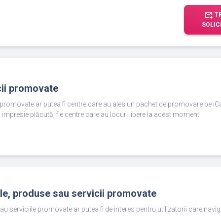
forward_to_inbox
T
SOLIC
cii promovate
e promovate ar putea fi centre care au ales un pachet de promovare pe iC
 impresie plăcută, fie centre care au locuri libere la acest moment.
ole, produse sau servicii promovate
au serviciile promovate ar putea fi de interes pentru utilizatorii care nav