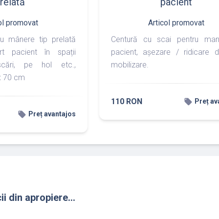
relată
pacient
ol promovat
Articol promovat
cu mânere tip prelată
Centură cu scai pentru mani
rt pacient în spații
pacient, așezare / ridicare d
cări, pe hol etc.,
mobilizare.
x 70 cm
110 RON
local_offer
Preț av
local_offer
Preț avantajos
ii din apropiere...