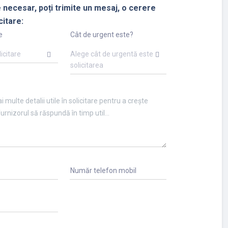
 necesar, poți trimite un mesaj, o cerere
citare:
e
Cât de urgent este?
licitare
Alege cât de urgentă este
solicitarea
Număr telefon mobil