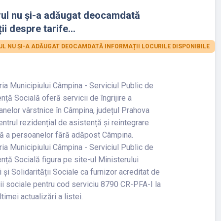
rul nu și-a adăugat deocamdată
ii despre tarife...
L NU ȘI-A ADĂUGAT DEOCAMDATĂ INFORMAȚII LOCURILE DISPONIBILE
ia Municipiului Câmpina - Serviciul Public de
nță Socială oferă servicii de îngrijire a
nelor vârstnice în Câmpina, județul Prahova
entrul rezidențial de asistență și reintegrare
lă a persoanelor fără adăpost Câmpina.
ia Municipiului Câmpina - Serviciul Public de
nță Socială figura pe site-ul Ministerului
 și Solidarității Sociale ca furnizor acreditat de
ii sociale pentru cod serviciu 8790 CR-PFA-I la
ltimei actualizări a listei.