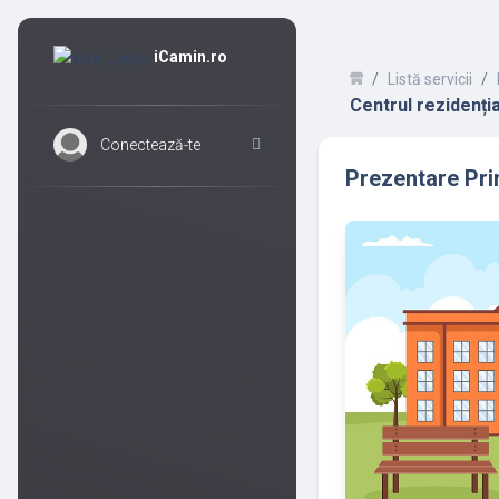
iCamin.ro
Listă servicii
Centrul rezidenți
Conectează-te
Prezentare Prim