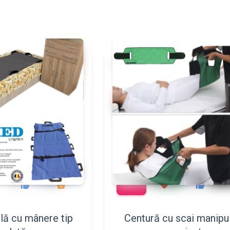
add_shopping_cart
497
783
86
117
thumb_up
shopping_basket
favorite
thumb_up
ilă cu mânere tip
Centură cu scai manipu