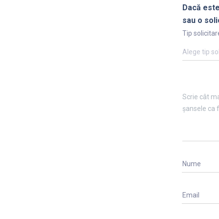
Dacă este
sau o soli
Tip solicitar
Alege tip so
Nume
Email