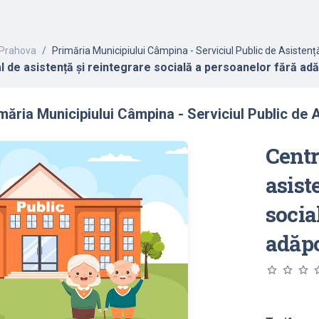
Prahova
Primăria Municipiului Câmpina - Serviciul Public de Asistenț
al de asistență și reintegrare socială a persoanelor fără a
ăria Municipiului Câmpina - Serviciul Public de 
Centr
asist
socia
adăp
star_outline
star_outline
star_outline
star_o