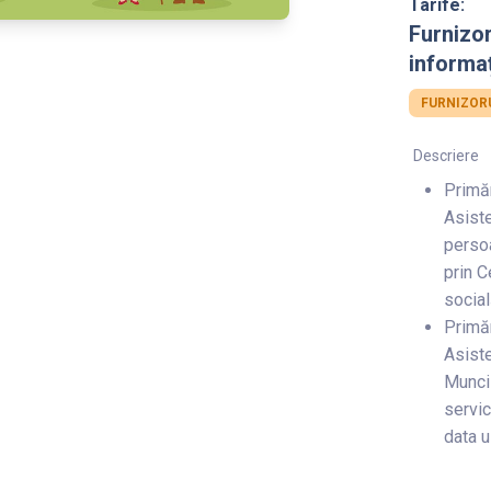
Tarife:
Furnizo
informaț
FURNIZORU
Descriere
Primăr
Asiste
persoa
prin C
socia
Primăr
Asiste
Muncii
servic
data u