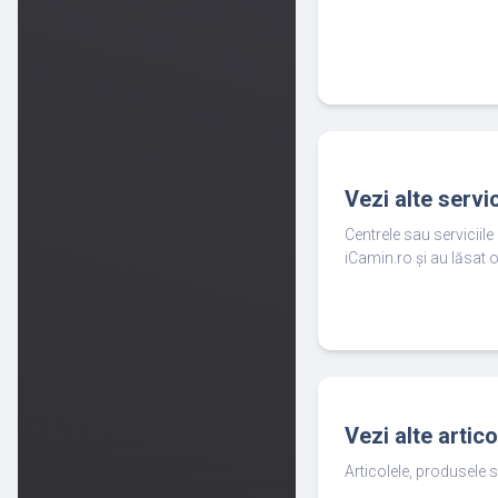
Vezi alte servi
Centrele sau serviciil
iCamin.ro și au lăsat o
Vezi alte artic
Articolele, produsele s