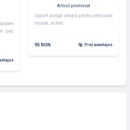
Articol promovat
Suport pungă urinară pentru persoane
mobile, active.
pulare
in pat,
95 RON
local_offer
Preț avantajos
antajos