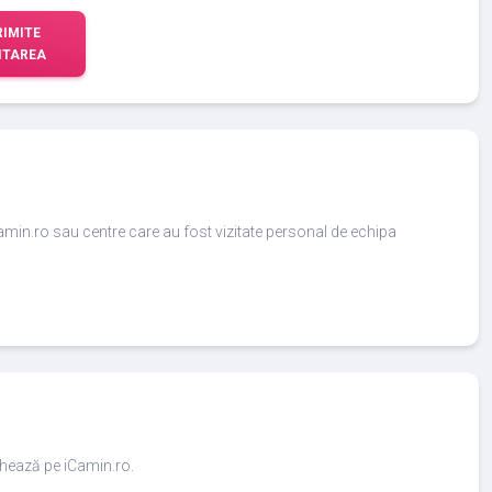
RIMITE
ITAREA
amin.ro sau centre care au fost vizitate personal de echipa
ighează pe iCamin.ro.