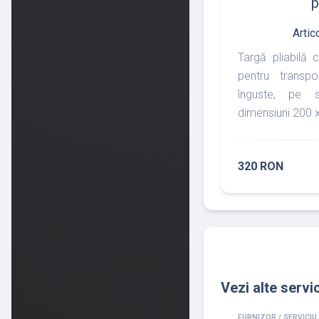
p
Artic
Targă pliabilă 
pentru transpo
înguste, pe s
dimensiuni 200 
320 RON
Vezi alte servic
FURNIZOR / SERVICIU