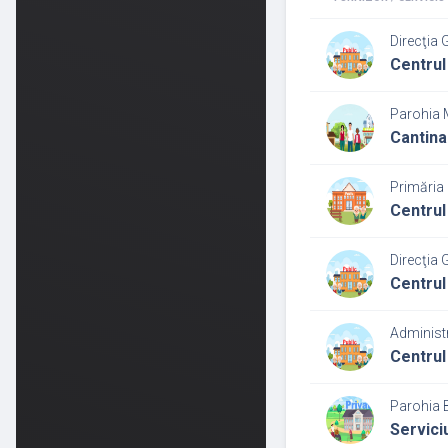
Direcţia 
Centrul
Parohia 
Cantina
Primăria 
Centrul
Direcţia 
Centrul
Administr
Centrul
Parohia 
Servici