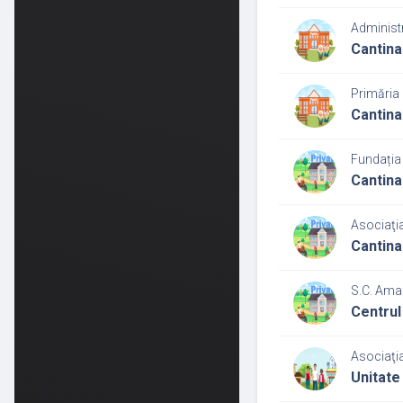
Administr
Cantina
Primăria 
Cantina
Fundația
Cantina
Asociaţi
Cantina
S.C. Ama
Centrul
Asociaţia
Unitate