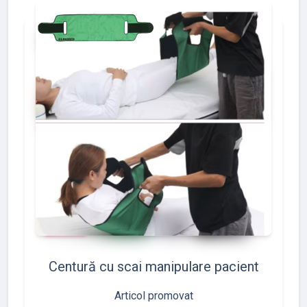
add_shopping_cart
favorite
thumb_up
shopping_basket
86
117
97
Centură cu scai manipulare pacient
Articol promovat