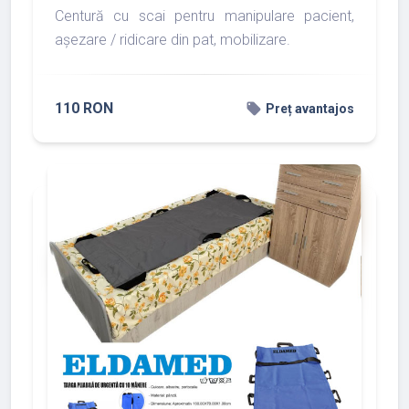
Centură cu scai pentru manipulare pacient,
așezare / ridicare din pat, mobilizare.
110 RON
local_offer
Preț avantajos