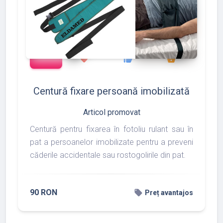
add_shopping_cart
127
133
175
favorite
thumb_up
shopping_basket
Centură fixare persoană imobilizată
Articol promovat
Centură pentru fixarea în fotoliu rulant sau în
pat a persoanelor imobilizate pentru a preveni
căderile accidentale sau rostogolirile din pat.
90 RON
local_offer
Preț avantajos