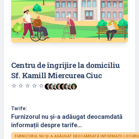
Centru de îngrijire la domiciliu
Sf. Kamill Miercurea Ciuc
star_outline
star_outline
star_outline
star_outline
star_outline
Tarife:
Furnizorul nu și-a adăugat deocamdată
informații despre tarife...
FURNIZORUL NU ȘI-A ADĂUGAT DEOCAMDATĂ INFORMAȚII LOCURIL