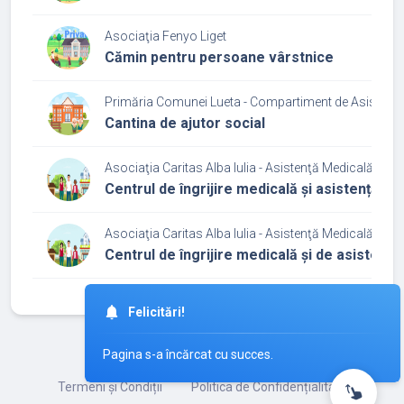
Asociaţia Fenyo Liget
Cămin pentru persoane vârstnice
Primăria Comunei Lueta - Compartiment de Asistență
Cantina de ajutor social
Asociaţia Caritas Alba Iulia - Asistenţă Medicală şi So
Centrul de îngrijire medicală și asistență s
Asociaţia Caritas Alba Iulia - Asistenţă Medicală şi So
Centrul de îngrijire medicală și de asistenț
©
2026
iCamin.ro
Termeni și Condiții
Politica de Confidențialitate
swipe_up