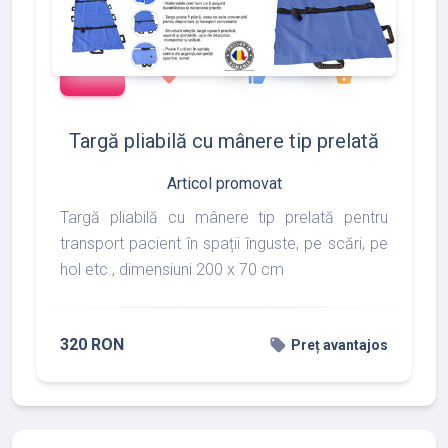
add_shopping_cart
288
497
783
favorite
thumb_up
shopping_basket
Targă pliabilă cu mânere tip prelată
Articol promovat
Targă pliabilă cu mânere tip prelată pentru
transport pacient în spații înguste, pe scări, pe
hol etc., dimensiuni 200 x 70 cm
320 RON
local_offer
Preț avantajos