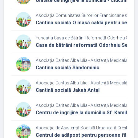
Unitate de îngrijire la domiciliu - Ciucsîngeo
Asociaţia Comunitatea Surorilor Franciscane sub Ocro
Cantina socială O masă caldă pentru cei dez
Fundația Casa de Bătrâni Reformată Odorheiu Secui
Casa de bătrâni reformată Odorheiu Secui
Asociaţia Caritas Alba Iulia - Asistenţă Medicală şi So
Cantina socială Sândominic
Asociaţia Caritas Alba Iulia - Asistenţă Medicală şi So
Cantină socială Jakab Antal
Asociaţia Caritas Alba Iulia - Asistenţă Medicală şi So
Centru de îngrijire la domiciliu Sf. Kamill M
Asociaţia de Asistență Socială Umanitară Creştină Or
Centrul de adăpost pentru persoane fără lo