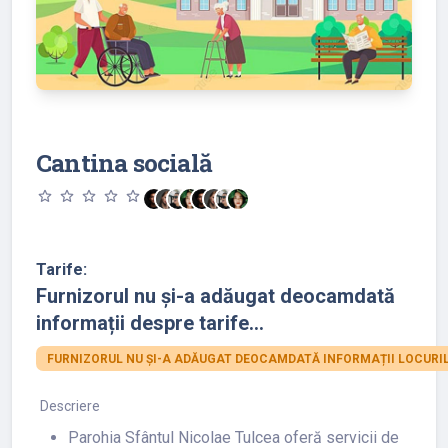
Cantina socială
star_outline
star_outline
star_outline
star_outline
star_outline
Tarife:
Furnizorul nu și-a adăugat deocamdată
informații despre tarife...
FURNIZORUL NU ȘI-A ADĂUGAT DEOCAMDATĂ INFORMAȚII LOCURIL
Descriere
Parohia Sfântul Nicolae Tulcea oferă servicii de