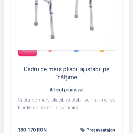
add_shopping_cart
427
533
375
favorite
thumb_up
shopping_basket
Cadru de mers pliabil ajustabil pe
înălțime
Articol promovat
Cadru de mers pliabil, ajustabil pe inaltime, cu
functie de pășitor, din aluminiu
130-170 RON
local_offer
Preț avantajos