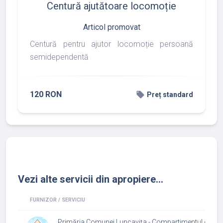
Centură ajutătoare locomoție
Articol promovat
Centură pentru ajutor locomoție persoană
semidependentă
120 RON
local_offer
Preț standard
Vezi alte servicii din apropiere...
FURNIZOR / SERVICIU
Primăria Comunei Luncavița - Compartimentul de Asi