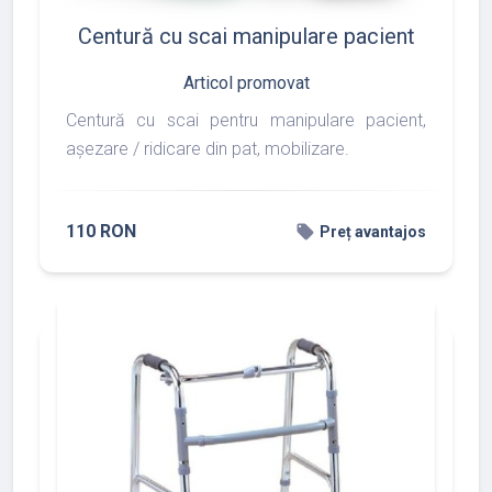
Centură cu scai manipulare pacient
Articol promovat
Centură cu scai pentru manipulare pacient,
așezare / ridicare din pat, mobilizare.
110 RON
local_offer
Preț avantajos