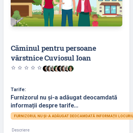
Căminul pentru persoane
vârstnice Cuviosul Ioan
star_outline
star_outline
star_outline
star_outline
star_outline
Tarife:
Furnizorul nu și-a adăugat deocamdată
informații despre tarife...
FURNIZORUL NU ȘI-A ADĂUGAT DEOCAMDATĂ INFORMAȚII LOCURIL
Descriere