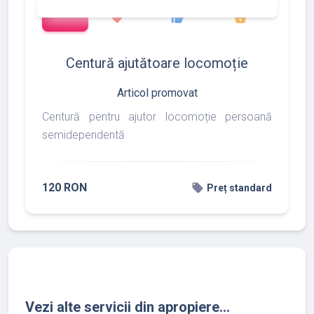
add_shopping_cart
90
170
217
favorite
thumb_up
shopping_basket
Centură ajutătoare locomoție
Articol promovat
Centură pentru ajutor locomoție persoană
semidependentă
120 RON
local_offer
Preț standard
Vezi alte servicii din apropiere...