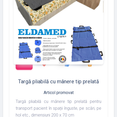
add_shopping_cart
288
497
783
favorite
thumb_up
shopping_basket
Targă pliabilă cu mânere tip prelată
Articol promovat
Targă pliabilă cu mânere tip prelată pentru
transport pacient în spații înguste, pe scări, pe
hol etc., dimensiuni 200 x 70 cm