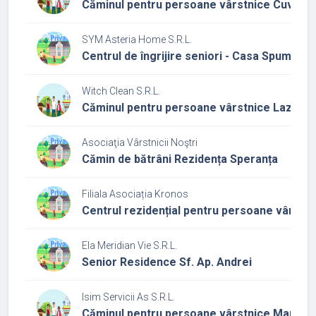
Căminul pentru persoane vârstnice Cuviosu
SYM Asteria Home S.R.L.
Centrul de îngrijire seniori - Casa Spuma mă
Witch Clean S.R.L.
Căminul pentru persoane vârstnice Lazu
Asociaţia Vârstnicii Noştri
Cămin de bătrâni Rezidența Speranța
Filiala Asociația Kronos
Centrul rezidențial pentru persoane vârstnic
Ela Meridian Vie S.R.L.
Senior Residence Sf. Ap. Andrei
Isim Servicii As S.R.L.
Căminul pentru persoane vârstnice Maria