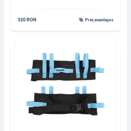
320 RON
local_offer
Preț avantajos