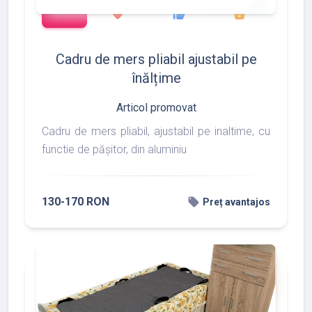
add_shopping_cart
427
533
375
favorite
thumb_up
shopping_basket
Cadru de mers pliabil ajustabil pe
înălțime
Articol promovat
Cadru de mers pliabil, ajustabil pe inaltime, cu
functie de pășitor, din aluminiu
130-170 RON
local_offer
Preț avantajos