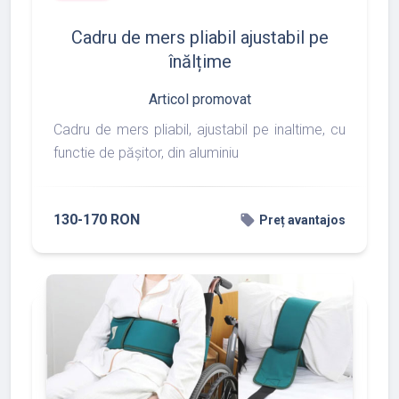
Cadru de mers pliabil ajustabil pe
înălțime
Articol promovat
Cadru de mers pliabil, ajustabil pe inaltime, cu
functie de pășitor, din aluminiu
130-170 RON
local_offer
Preț avantajos