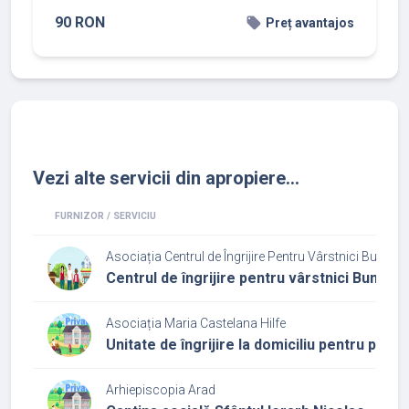
90 RON
local_offer
Preț avantajos
Vezi alte servicii din apropiere...
FURNIZOR / SERVICIU
Asociația Centrul de Îngrijire Pentru Vârstnici Bunăta
Centrul de îngrijire pentru vârstnici Bunăta
Asociația Maria Castelana Hilfe
Unitate de îngrijire la domiciliu pentru per
Arhiepiscopia Arad