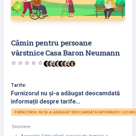
Cămin pentru persoane
vârstnice Casa Baron Neumann
star_outline
star_outline
star_outline
star_outline
star_outline
Tarife:
Furnizorul nu și-a adăugat deocamdată
informații despre tarife...
FURNIZORUL NU ȘI-A ADĂUGAT DEOCAMDATĂ INFORMAȚII LOCURIL
Descriere