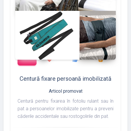
add_shopping_cart
127
133
175
favorite
thumb_up
shopping_basket
Centură fixare persoană imobilizată
Articol promovat
Centură pentru fixarea în fotoliu rulant sau în
pat a persoanelor imobilizate pentru a preveni
căderile accidentale sau rostogolirile din pat.