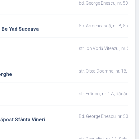
bd. George Enescu, nr. 50, Suc
Str. Armenească, nr. 8, Suceav
Yad Be Yad Suceava
str. Ion Vodă Viteazul, nr. 2, S
str. Oltea Doamna, nr. 18, Dol
eorghe
str. Frâncei, nr. 1 A, Rădăuți, j
Bd. George Enescu, nr. 50, Suc
dăpost Sfânta Vineri
str. Republicii, nr. 14, Solca, j