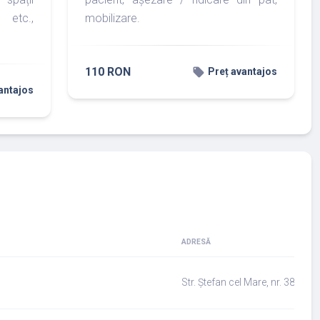
 etc.,
mobilizare.
110 RON
local_offer
Preț avantajos
antajos
ADRESĂ
Str. Ștefan cel Mare, nr. 38, Ră