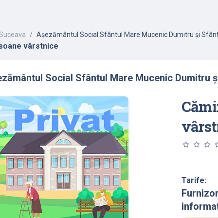
Suceava
Așezământul Social Sfântul Mare Mucenic Dumitru și Sfâ
soane vârstnice
zământul Social Sfântul Mare Mucenic Dumitru 
Cămi
vârst
star_outline
star_outline
star_outline
star_o
Tarife:
Furnizo
informaț