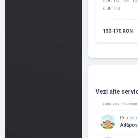
aluminiu
130-170 RON
Vezi alte servic
FURNIZOR / SERVICIU
Primăria 
Adăpos