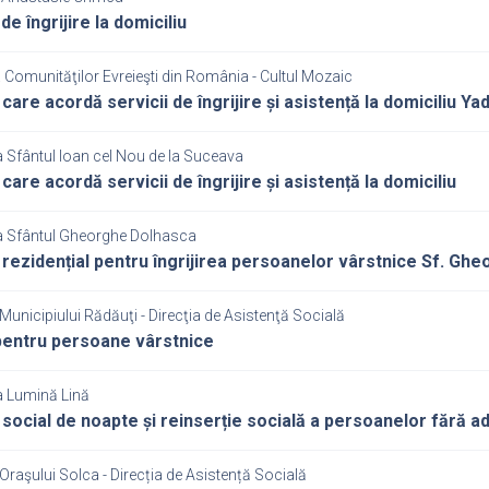
de îngrijire la domiciliu
 Comunităţilor Evreieşti din România - Cultul Mozaic
 care acordă servicii de îngrijire și asistență la domiciliu 
 Sfântul Ioan cel Nou de la Suceava
care acordă servicii de îngrijire și asistență la domiciliu
a Sfântul Gheorghe Dolhasca
 rezidențial pentru îngrijirea persoanelor vârstnice Sf. Gh
Municipiului Rădăuţi - Direcţia de Asistenţă Socială
entru persoane vârstnice
a Lumină Lină
 social de noapte și reinserție socială a persoanelor fără a
Oraşului Solca - Direcția de Asistență Socială