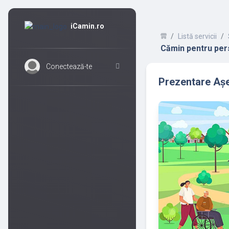
iCamin.ro
Listă servicii
Cămin pentru per
Conectează-te
Prezentare Așe