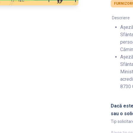
FURNIZORU
Descriere
Așeză
Sfânta
persoa
Cămin
Așeză
Sfânta
Minist
acredi
8730 C
Dacă este
sau o soli
Tip solicitar
Alege tip so