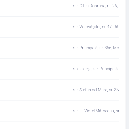
str. Oltea Doamna, nr. 26, Dol
str. Volovăţului, nr. 47, Rădăuț
str. Principală, nr. 366, Moldov
sat Uidești, str. Principală, nr. 
str. Ștefan cel Mare, nr. 38, Ră
str. Lt. Viorel Mărceanu, nr. 1