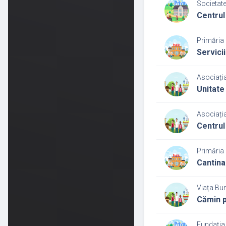
Societate
Centrul
Primăria 
Servicii
Asociația
Unitate 
Asociația
Centrul 
Primăria 
Cantina
Viața Bun
Cămin p
Fundația