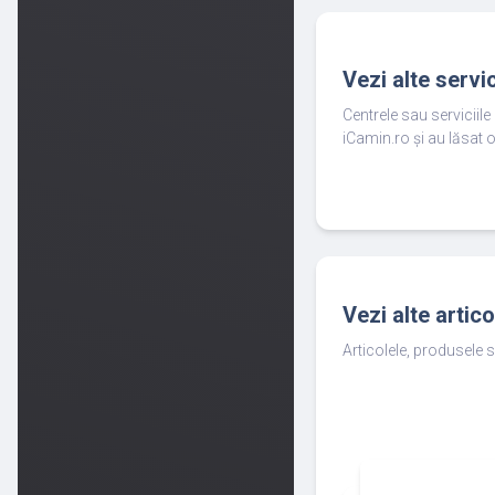
Vezi alte servi
Centrele sau serviciil
iCamin.ro și au lăsat o
Vezi alte artic
Articolele, produsele s