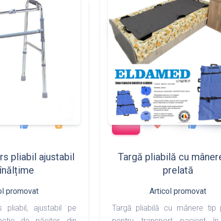
add_shopping_cart
533
375
288
497
thumb_up
shopping_basket
favorite
thumb_up
 pliabil ajustabil
Targă pliabilă cu mânere
înălțime
prelată
ol promovat
Articol promovat
pliabil, ajustabil pe
Targă pliabilă cu mânere tip 
nctie de pășitor, din
pentru transport pacient în 