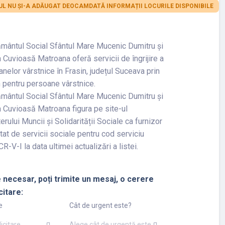
L NU ȘI-A ADĂUGAT DEOCAMDATĂ INFORMAȚII LOCURILE DISPONIBILE
mântul Social Sfântul Mare Mucenic Dumitru și
 Cuvioasă Matroana oferă servicii de îngrijire a
nelor vârstnice în Frasin, județul Suceava prin
 pentru persoane vârstnice.
mântul Social Sfântul Mare Mucenic Dumitru și
 Cuvioasă Matroana figura pe site-ul
erului Muncii și Solidarității Sociale ca furnizor
tat de servicii sociale pentru cod serviciu
R-V-I la data ultimei actualizări a listei.
 necesar, poți trimite un mesaj, o cerere
citare:
e
Cât de urgent este?
licitare
Alege cât de urgentă este