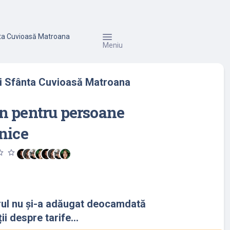
nta Cuvioasă Matroana
Meniu
și Sfânta Cuvioasă Matroana
n pentru persoane
nice
utline
star_outline
rul nu și-a adăugat deocamdată
ii despre tarife...