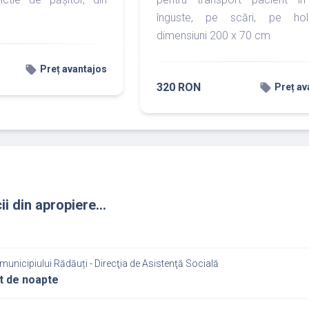
înguste, pe scări, pe hol
dimensiuni 200 x 70 cm
local_offer
Preț avantajos
320 RON
local_offer
Preț av
ii din apropiere...
municipiului Rădăuți - Direcţia de Asistenţă Socială
t de noapte