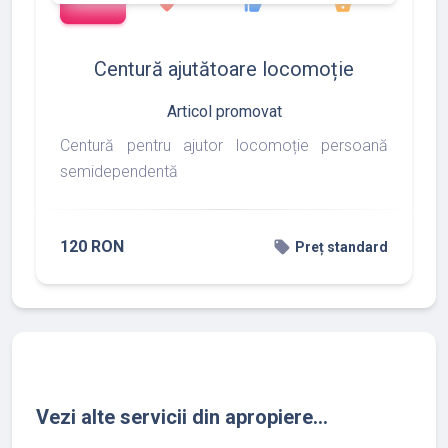
favorite
thumb_up
shopping_basket
Centură ajutătoare locomoție
Articol promovat
Centură pentru ajutor locomoție persoană
semidependentă
120 RON
local_offer
Preț standard
Vezi alte servicii din apropiere...