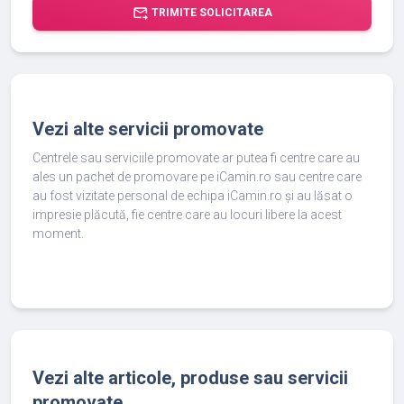
forward_to_inbox
TRIMITE SOLICITAREA
Vezi alte servicii promovate
Centrele sau serviciile promovate ar putea fi centre care au
ales un pachet de promovare pe iCamin.ro sau centre care
au fost vizitate personal de echipa iCamin.ro și au lăsat o
impresie plăcută, fie centre care au locuri libere la acest
moment.
Vezi alte articole, produse sau servicii
promovate