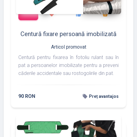
add_shopping_cart
127
133
175
favorite
thumb_up
shopping_basket
Centură fixare persoană imobilizată
Articol promovat
Centură pentru fixarea în fotoliu rulant sau în
pat a persoanelor imobilizate pentru a preveni
căderile accidentale sau rostogolirile din pat.
90 RON
local_offer
Preț avantajos