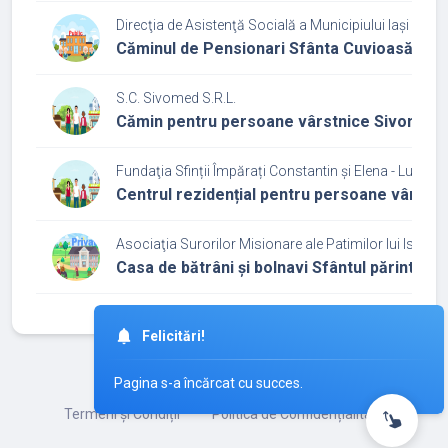
Direcţia de Asistenţă Socială a Municipiului Iași
Căminul de Pensionari Sfânta Cuvioasă Pa
S.C. Sivomed S.R.L.
Cămin pentru persoane vârstnice Sivomed
Fundaţia Sfinții Împărați Constantin și Elena - Lumina 
Centrul rezidențial pentru persoane vârstni
Asociaţia Surorilor Misionare ale Patimilor lui Isus - F
Casa de bătrâni și bolnavi Sfântul părinte Pap
©
2026
iCamin.ro
Termeni și Condiții
Politica de Confidențialitate
swipe_up