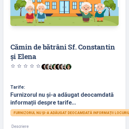
Cămin de bătrâni Sf. Constantin
și Elena
star_outline
star_outline
star_outline
star_outline
star_outline
Tarife:
Furnizorul nu și-a adăugat deocamdată
informații despre tarife...
FURNIZORUL NU ȘI-A ADĂUGAT DEOCAMDATĂ INFORMAȚII LOCURIL
Descriere