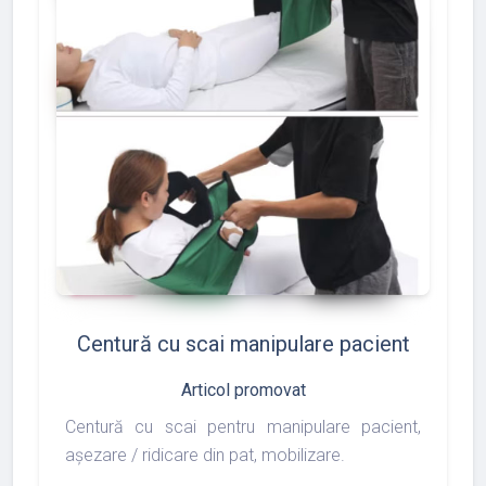
add_shopping_cart
favorite
thumb_up
shopping_basket
86
117
97
Centură cu scai manipulare pacient
Articol promovat
Centură cu scai pentru manipulare pacient,
așezare / ridicare din pat, mobilizare.