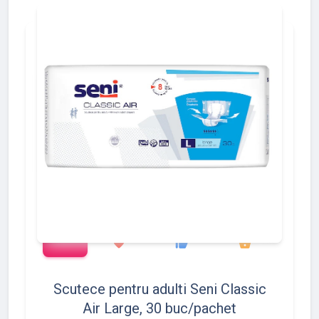
add_shopping_cart
1372
1493
1975
favorite
thumb_up
shopping_basket
Scutece pentru adulti Seni Classic
Air Large, 30 buc/pachet