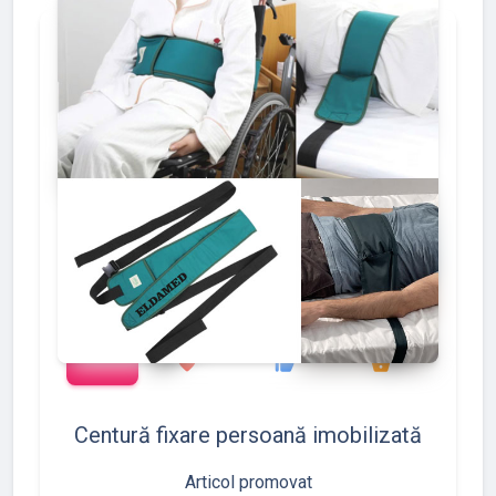
add_shopping_cart
127
133
175
favorite
thumb_up
shopping_basket
Centură fixare persoană imobilizată
Articol promovat