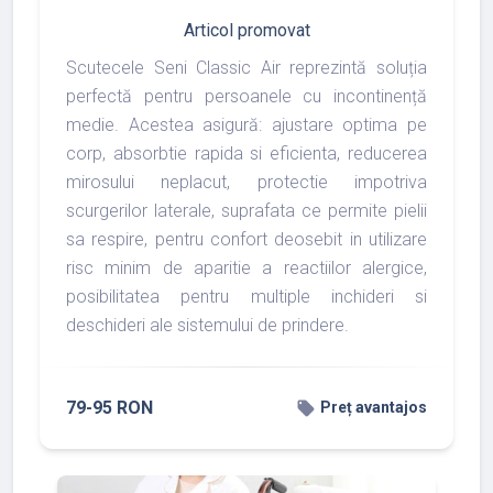
Articol promovat
Scutecele Seni Classic Air reprezintă soluția
perfectă pentru persoanele cu incontinență
medie. Acestea asigură: ajustare optima pe
corp, absorbtie rapida si eficienta, reducerea
mirosului neplacut, protectie impotriva
scurgerilor laterale, suprafata ce permite pielii
sa respire, pentru confort deosebit in utilizare
risc minim de aparitie a reactiilor alergice,
posibilitatea pentru multiple inchideri si
deschideri ale sistemului de prindere.
79-95 RON
local_offer
Preț avantajos