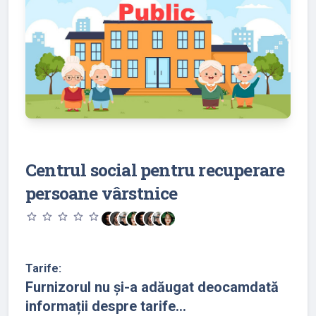
Centrul social pentru recuperare
persoane vârstnice
star_outline
star_outline
star_outline
star_outline
star_outline
Tarife:
Furnizorul nu și-a adăugat deocamdată
informații despre tarife...