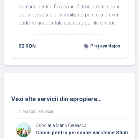
Centură pentru fixarea în fotoliu rulant sau în
pat a persoanelor imobilizate pentru a preveni
căderile accidentale sau rostogolirile din pat.
90 RON
local_offer
Preț avantajos
Vezi alte servicii din apropiere...
FURNIZOR / SERVICIU
Asociația Mană Cerească
Cămin pentru persoane vârstnice Sfinții Mar