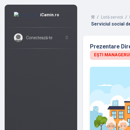
iCamin.ro
Listă servicii
Serviciul social d
Conectează-te
Prezentare Dir
EȘTI MANAGERUL