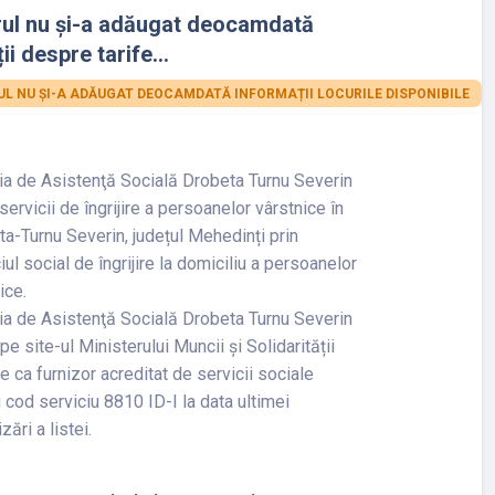
rul nu și-a adăugat deocamdată
ii despre tarife...
L NU ȘI-A ADĂUGAT DEOCAMDATĂ INFORMAȚII LOCURILE DISPONIBILE
ia de Asistenţă Socială Drobeta Turnu Severin
servicii de îngrijire a persoanelor vârstnice în
a-Turnu Severin, județul Mehedinți prin
iul social de îngrijire la domiciliu a persoanelor
ice.
ia de Asistenţă Socială Drobeta Turnu Severin
 pe site-ul Ministerului Muncii și Solidarității
e ca furnizor acreditat de servicii sociale
 cod serviciu 8810 ID-I la data ultimei
zări a listei.