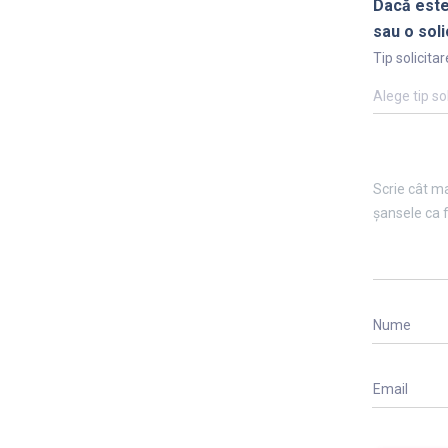
Dacă este
sau o soli
Tip solicitar
Alege tip so
Nume
Email