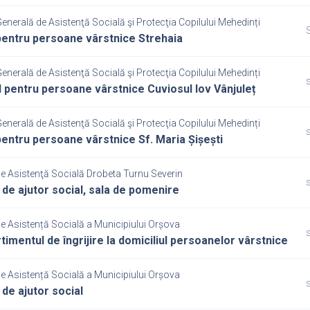
Generală de Asistenţă Socială şi Protecţia Copilului Mehedinți
S
entru persoane vârstnice Strehaia
Generală de Asistenţă Socială şi Protecţia Copilului Mehedinți
s
 pentru persoane vârstnice Cuviosul Iov Vânjuleț
Generală de Asistenţă Socială şi Protecţia Copilului Mehedinți
s
entru persoane vârstnice Sf. Maria Șișești
de Asistenţă Socială Drobeta Turnu Severin
s
 de ajutor social, sala de pomenire
de Asistență Socială a Municipiului Orșova
s
imentul de îngrijire la domiciliul persoanelor vârstnice
de Asistență Socială a Municipiului Orșova
s
 de ajutor social