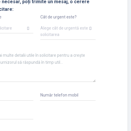
 necesar, poți trimite un mesaj, o cerere
citare:
e
Cât de urgent este?
licitare
Alege cât de urgentă este
solicitarea
Număr telefon mobil