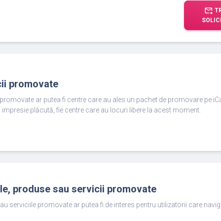
forward_to_inbox
T
SOLIC
cii promovate
e promovate ar putea fi centre care au ales un pachet de promovare pe iC
 impresie plăcută, fie centre care au locuri libere la acest moment.
ole, produse sau servicii promovate
au serviciile promovate ar putea fi de interes pentru utilizatorii care nav