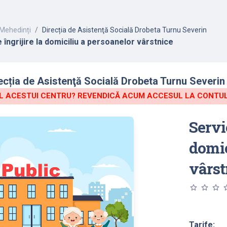
Mehedinți
Direcția de Asistenţă Socială Drobeta Turnu Severin
e îngrijire la domiciliu a persoanelor vârstnice
ecția de Asistenţă Socială Drobeta Turnu Severin 
 ACESTUI CENTRU? REVENDICĂ ACUM ACCESUL LA CONTUL 
Servic
domic
vârst
star_outline
star_outline
star_outline
star_o
Tarife: