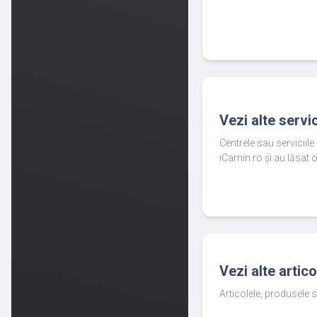
Vezi alte servi
Centrele sau serviciil
iCamin.ro și au lăsat o
Vezi alte artic
Articolele, produsele s