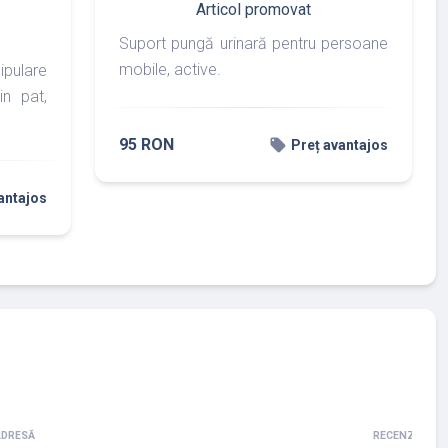
Articol promovat
Suport pungă urinară pentru persoane
mobile, active.
pulare
in pat,
95 RON
local_offer
Preț avantajos
antajos
ADRESĂ
RECENZII