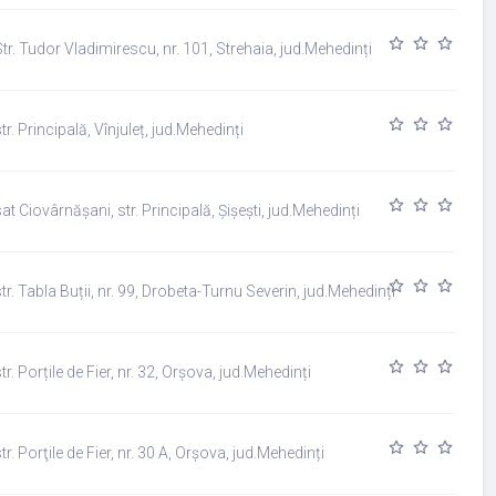
star_outline
star_outline
star_outline
star_outline
star_ou
tr. Tudor Vladimirescu, nr. 101, Strehaia, jud.Mehedinți
star_outline
star_outline
star_outline
star_outline
star_ou
tr. Principală, Vînjuleț, jud.Mehedinți
star_outline
star_outline
star_outline
star_outline
star_ou
at Ciovârnășani, str. Principală, Șișești, jud.Mehedinți
star_outline
star_outline
star_outline
star_outline
star_ou
tr. Tabla Buții, nr. 99, Drobeta-Turnu Severin, jud.Mehedinți
star_outline
star_outline
star_outline
star_outline
star_ou
tr. Porțile de Fier, nr. 32, Orșova, jud.Mehedinți
star_outline
star_outline
star_outline
star_outline
star_ou
tr. Porţile de Fier, nr. 30 A, Orșova, jud.Mehedinți