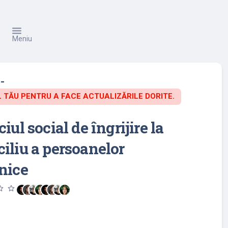
Meniu
-
TĂU PENTRU A FACE ACTUALIZĂRILE DORITE.
iul social de îngrijire la
iliu a persoanelor
nice
utline
star_outline