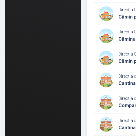
Direcţia 
Cămin p
Direcţia 
Căminul
Direcţia 
Cămin p
Direcția 
Cantina
Direcția 
Compart
Direcția 
Cantina