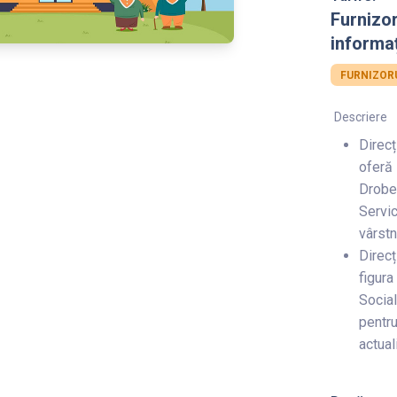
Furnizo
informaț
FURNIZORU
Descriere
Direcț
oferă 
Drobet
Servic
vârstn
Direcț
figura
Social
pentru
actuali