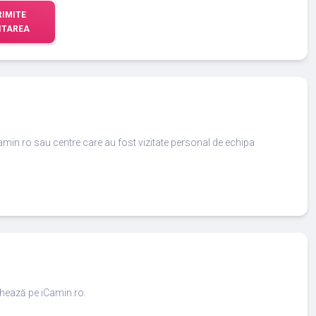
RIMITE
ITAREA
amin.ro sau centre care au fost vizitate personal de echipa
ighează pe iCamin.ro.