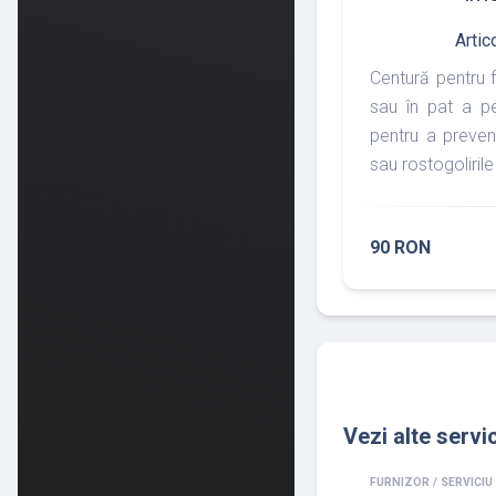
Artic
Centură pentru f
sau în pat a pe
pentru a preven
sau rostogolirile
90 RON
Vezi alte servic
FURNIZOR / SERVICIU