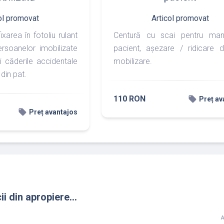
ol promovat
Articol promovat
ixarea în fotoliu rulant
Centură cu scai pentru mani
rsoanelor imobilizate
pacient, așezare / ridicare d
i căderile accidentale
mobilizare.
 din pat.
110 RON
local_offer
Preț av
local_offer
Preț avantajos
ii din apropiere...