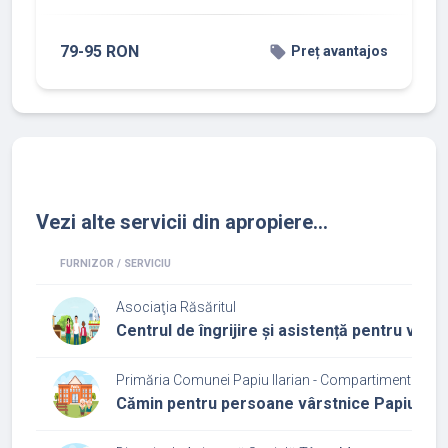
79-95 RON
local_offer
Preț avantajos
Vezi alte servicii din apropiere...
FURNIZOR / SERVICIU
Asociaţia Răsăritul
Centrul de îngrijire și asistență pentru vârst
Primăria Comunei Papiu Ilarian - Compartimentul de As
Cămin pentru persoane vârstnice Papiu Ilar