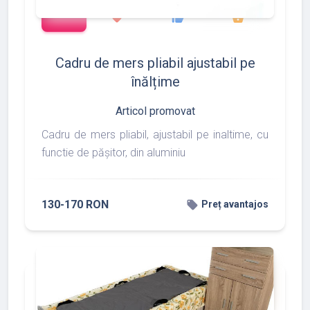
add_shopping_cart
427
533
375
favorite
thumb_up
shopping_basket
Cadru de mers pliabil ajustabil pe
înălțime
Articol promovat
Cadru de mers pliabil, ajustabil pe inaltime, cu
functie de pășitor, din aluminiu
130-170 RON
local_offer
Preț avantajos