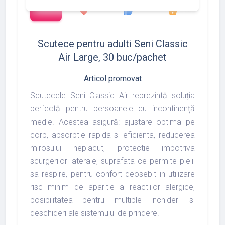
add_shopping_cart
1372
1493
1975
favorite
thumb_up
shopping_basket
Scutece pentru adulti Seni Classic
Air Large, 30 buc/pachet
Articol promovat
Scutecele Seni Classic Air reprezintă soluția
perfectă pentru persoanele cu incontinență
medie. Acestea asigură: ajustare optima pe
corp, absorbtie rapida si eficienta, reducerea
mirosului neplacut, protectie impotriva
scurgerilor laterale, suprafata ce permite pielii
sa respire, pentru confort deosebit in utilizare
risc minim de aparitie a reactiilor alergice,
posibilitatea pentru multiple inchideri si
deschideri ale sistemului de prindere.