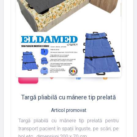
add_shopping_cart
288
497
783
favorite
thumb_up
shopping_basket
Targă pliabilă cu mânere tip prelată
Articol promovat
Targă pliabilă cu mânere tip prelată pentru
transport pacient în spații înguste, pe scări, pe
hol etc., dimensiuni 200 x 70 cm