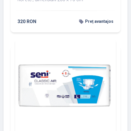
320 RON
local_offer
Preț avantajos