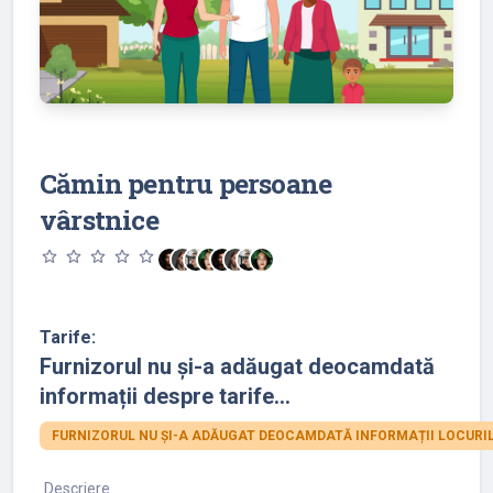
Cămin pentru persoane
vârstnice
star_outline
star_outline
star_outline
star_outline
star_outline
Tarife:
Furnizorul nu și-a adăugat deocamdată
informații despre tarife...
FURNIZORUL NU ȘI-A ADĂUGAT DEOCAMDATĂ INFORMAȚII LOCURIL
Descriere