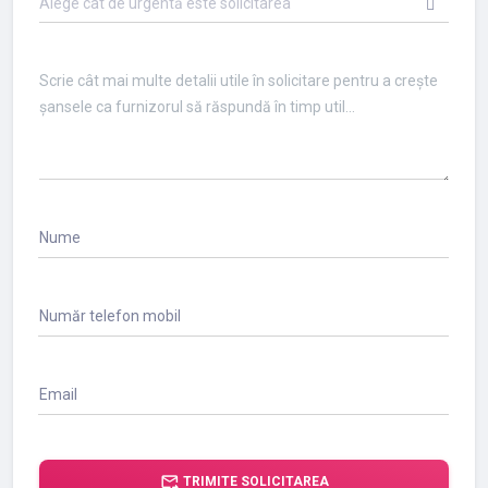
Alege cât de urgentă este solicitarea
Nume
Număr telefon mobil
Email
forward_to_inbox
TRIMITE SOLICITAREA